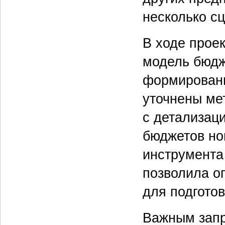
несколько с
В ходе прое
модель бюдж
формировани
уточнены ме
с детализац
бюджетов но
инструмента
позволила о
для подгото
Важным запр