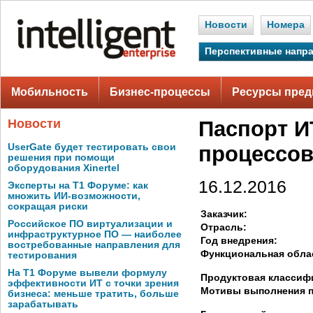
Новости
Номера
Перспективные напр
Мобильность
Бизнес-процессы
Ресурсы пред
Новости
Паспорт И
UserGate будет тестировать свои
процессов
решения при помощи
оборудования Xinertel
16.12.2016
Эксперты на Т1 Форуме: как
множить ИИ-возможности,
сокращая риски
Заказчик:
Российское ПО виртуализации и
Отрасль:
инфраструктурное ПО — наиболее
Год внедрения:
востребованные направления для
Функциональная обла
тестирования
На Т1 Форуме вывели формулу
Продуктовая классиф
эффективности ИТ с точки зрения
Мотивы выполнения п
бизнеса: меньше тратить, больше
зарабатывать