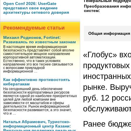
Генеральный подрядч
Open Conf 2026: UserGate
Преобразования инф
представил свое видение
систем:
архитектуры сетевого доверия
Рекомендуемые статьи
Общая информация 
Михаил Родионов, Fortinet:
Развиваясь по известным законам
В настоящее время информационная
безопасность представляет собой вполне
«Глобус» вх
самостоятельное мощное направление
корпоративной автоматизации.
Естественно, что в таких условиях
продуктовых
направление это все теснее связывается
с вопросами прикладной
информационной …
иностранных
Как эффективно противостоять
кибератакам
рынке. Выруч
На сегодняшний день обеспечение
безопасности корпоративных ресурсов
руб. 12 росс
является одной из наиболее приоритетных
целей для любой компании вне
зависимости от масштабов и сферы
обслуживают 
деятельности. Рынок информационной
безопасности развивается, а это значит,
что и …
Ранее бюдже
Наталья Абрамович, Туристско-
информационный центр Казани:
Виртуальная поддержка реальных