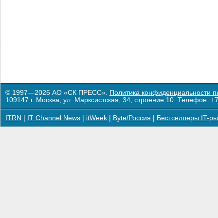
© 1997—2026 АО «СК ПРЕСС».
Политика конфиденциальности п
109147 г. Москва, ул. Марксистская, 34, строение 10. Телефон: +7
ITRN
|
IT Channel News
|
itWeek
|
Byte/Россия
|
Бестселлеры IT-ры