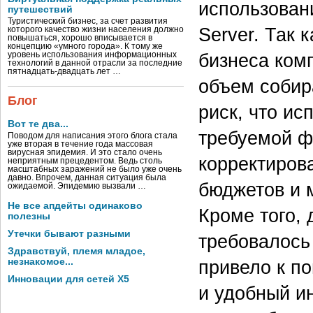
использован
путешествий
Туристический бизнес, за счет развития
Server. Так 
которого качество жизни населения должно
повышаться, хорошо вписывается в
концепцию «умного города». К тому же
бизнеса ком
уровень использования информационных
технологий в данной отрасли за последние
пятнадцать-двадцать лет …
объем собир
Блог
риск, что и
Вот те два...
требуемой ф
Поводом для написания этого блога стала
уже вторая в течение года массовая
вирусная эпидемия. И это стало очень
корректирова
неприятным прецедентом. Ведь столь
масштабных заражений не было уже очень
давно. Впрочем, данная ситуация была
бюджетов и 
ожидаемой. Эпидемию вызвали …
Не все апдейты одинаково
Кроме того,
полезны
Утечки бывают разными
требовалось
Здравствуй, племя младое,
незнакомое...
привело к п
Инновации для сетей X5
и удобный и