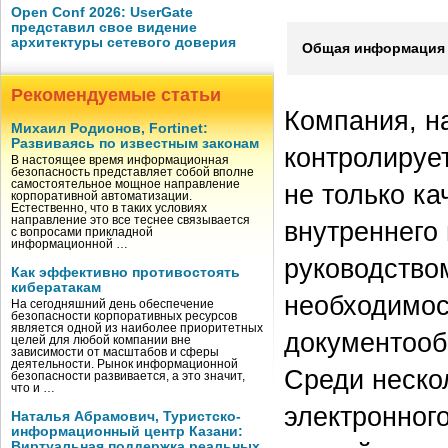
Open Conf 2026: UserGate
представил свое видение
архитектуры сетевого доверия
Общая информация 
Рекомендуемые статьи
Компания, н
Михаил Родионов, Fortinet:
Развиваясь по известным законам
контролируе
В настоящее время информационная
безопасность представляет собой вполне
самостоятельное мощное направление
не только ка
корпоративной автоматизации.
Естественно, что в таких условиях
направление это все теснее связывается
внутреннего 
с вопросами прикладной
информационной …
руководство
Как эффективно противостоять
кибератакам
необходимос
На сегодняшний день обеспечение
безопасности корпоративных ресурсов
является одной из наиболее приоритетных
документообо
целей для любой компании вне
зависимости от масштабов и сферы
деятельности. Рынок информационной
Среди неско
безопасности развивается, а это значит,
что и …
электронног
Наталья Абрамович, Туристско-
информационный центр Казани:
Виртуальная поддержка реальных