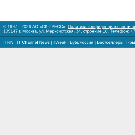
© 1997—2026 АО «СК ПРЕСС».
Политика конфиденциальности п
109147 г. Москва, ул. Марксистская, 34, строение 10. Телефон: +7
ITRN
|
IT Channel News
|
itWeek
|
Byte/Россия
|
Бестселлеры IT-ры