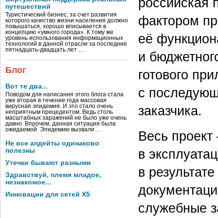
российская 
путешествий
Туристический бизнес, за счет развития
фактором пр
которого качество жизни населения должно
повышаться, хорошо вписывается в
концепцию «умного города». К тому же
её функцион
уровень использования информационных
технологий в данной отрасли за последние
пятнадцать-двадцать лет …
и бюджетног
Блог
готового пр
Вот те два...
с последующ
Поводом для написания этого блога стала
уже вторая в течение года массовая
вирусная эпидемия. И это стало очень
заказчика.
неприятным прецедентом. Ведь столь
масштабных заражений не было уже очень
давно. Впрочем, данная ситуация была
ожидаемой. Эпидемию вызвали …
Весь проект
Не все апдейты одинаково
в эксплуата
полезны
Утечки бывают разными
в результат
Здравствуй, племя младое,
незнакомое...
документаци
Инновации для сетей X5
служебные з