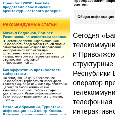
Преобразования инф
Open Conf 2026: UserGate
систем:
представил свое видение
архитектуры сетевого доверия
Общая информация 
Рекомендуемые статьи
Михаил Родионов, Fortinet:
Сегодня «Ба
Развиваясь по известным законам
В настоящее время информационная
телекоммуни
безопасность представляет собой вполне
самостоятельное мощное направление
корпоративной автоматизации.
и Приволжск
Естественно, что в таких условиях
направление это все теснее связывается
с вопросами прикладной
структурные
информационной …
Как эффективно противостоять
Республики 
кибератакам
На сегодняшний день обеспечение
оператор пр
безопасности корпоративных ресурсов
является одной из наиболее приоритетных
целей для любой компании вне
телекоммуни
зависимости от масштабов и сферы
деятельности. Рынок информационной
безопасности развивается, а это значит,
телефонная 
что и …
Наталья Абрамович, Туристско-
интерактивн
информационный центр Казани:
Виртуальная поддержка реальных