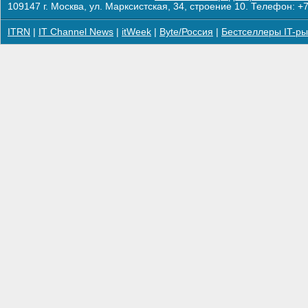
109147 г. Москва, ул. Марксистская, 34, строение 10. Телефон: +7
ITRN
|
IT Channel News
|
itWeek
|
Byte/Россия
|
Бестселлеры IT-ры