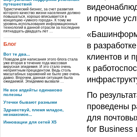
путешествий
видеонаблюд
Туристический бизнес, за счет развития
которого качество жизни населения должно
и прочие усл
повышаться, хорошо вписывается в
концепцию «умного города». К тому же
уровень использования информационных
технологий в данной отрасли за последние
пятнадцать-двадцать лет …
«Башинформс
в разработке
Блог
Вот те два...
клиентов и 
Поводом для написания этого блога стала
уже вторая в течение года массовая
к работоспо
вирусная эпидемия. И это стало очень
неприятным прецедентом. Ведь столь
масштабных заражений не было уже очень
инфраструкт
давно. Впрочем, данная ситуация была
ожидаемой. Эпидемию вызвали …
Не все апдейты одинаково
По результа
полезны
Утечки бывают разными
проведены р
Здравствуй, племя младое,
незнакомое...
для почтовых
Инновации для сетей X5
for Business