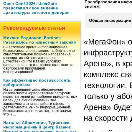
Преобразования инф
Open Conf 2026: UserGate
систем:
представил свое видение
архитектуры сетевого доверия
Общая информация 
Рекомендуемые статьи
Михаил Родионов, Fortinet:
«МегаФон» о
Развиваясь по известным законам
В настоящее время информационная
инфраструкт
безопасность представляет собой вполне
самостоятельное мощное направление
корпоративной автоматизации.
Арена», в к
Естественно, что в таких условиях
направление это все теснее связывается
с вопросами прикладной
комплекс св
информационной …
Как эффективно противостоять
технологии.
кибератакам
На сегодняшний день обеспечение
безопасности корпоративных ресурсов
только у аб
является одной из наиболее приоритетных
целей для любой компании вне
зависимости от масштабов и сферы
Арена» буде
деятельности. Рынок информационной
безопасности развивается, а это значит,
что и …
на скорости 
Наталья Абрамович, Туристско-
информационный центр Казани:
Виртуальная поддержка реальных