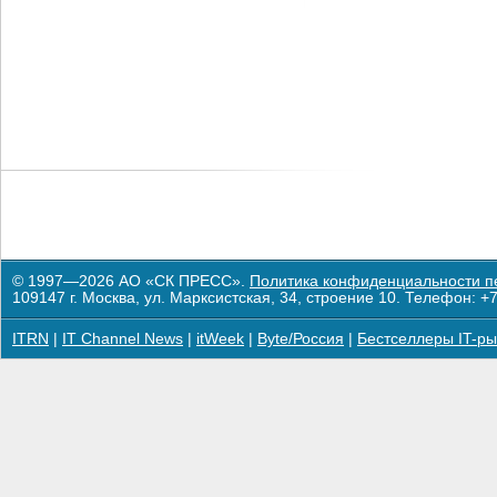
© 1997—2026 АО «СК ПРЕСС».
Политика конфиденциальности п
109147 г. Москва, ул. Марксистская, 34, строение 10. Телефон: +7
ITRN
|
IT Channel News
|
itWeek
|
Byte/Россия
|
Бестселлеры IT-ры