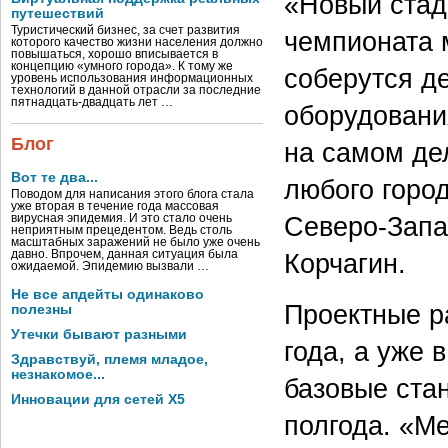
«Новый стад
путешествий
Туристический бизнес, за счет развития
чемпионата 
которого качество жизни населения должно
повышаться, хорошо вписывается в
концепцию «умного города». К тому же
соберутся де
уровень использования информационных
технологий в данной отрасли за последние
пятнадцать-двадцать лет …
оборудования
Блог
на самом де
Вот те два...
любого горо
Поводом для написания этого блога стала
уже вторая в течение года массовая
Северо-Запа
вирусная эпидемия. И это стало очень
неприятным прецедентом. Ведь столь
масштабных заражений не было уже очень
давно. Впрочем, данная ситуация была
Корчагин.
ожидаемой. Эпидемию вызвали …
Не все апдейты одинаково
Проектные р
полезны
Утечки бывают разными
года, а уже 
Здравствуй, племя младое,
незнакомое...
базовые стан
Инновации для сетей X5
полгода. «М