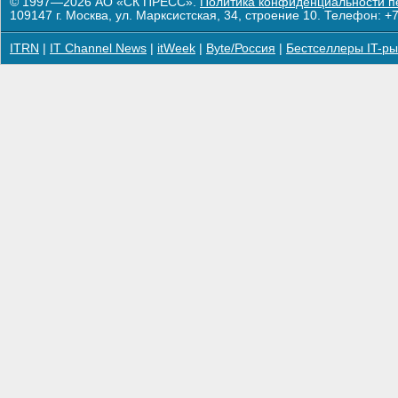
© 1997—2026 АО «СК ПРЕСС».
Политика конфиденциальности п
109147 г. Москва, ул. Марксистская, 34, строение 10. Телефон: +7
ITRN
|
IT Channel News
|
itWeek
|
Byte/Россия
|
Бестселлеры IT-ры