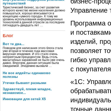
бизнес-проц
путешествий
Туристический бизнес, за счет развития
Управление 
которого качество жизни населения должно
повышаться, хорошо вписывается в
концепцию «умного города». К тому же
уровень использования информационных
Программа о
технологий в данной отрасли за последние
пятнадцать-двадцать лет …
и поставкам
Блог
изделий, пр
Вот те два...
Поводом для написания этого блога стала
позволяет то
уже вторая в течение года массовая
вирусная эпидемия. И это стало очень
неприятным прецедентом. Ведь столь
гибко управ
масштабных заражений не было уже очень
давно. Впрочем, данная ситуация была
ожидаемой. Эпидемию вызвали …
с покупател
Не все апдейты одинаково
полезны
«1С: Управл
Утечки бывают разными
Здравствуй, племя младое,
обрабатыват
незнакомое...
индивидуаль
Инновации для сетей X5
точные данн