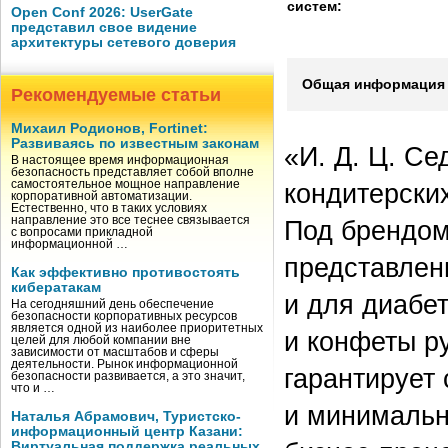
систем:
Open Conf 2026: UserGate
представил свое видение
архитектуры сетевого доверия
Общая информация 
Рекомендуемые статьи
Михаил Родионов, Fortinet:
Развиваясь по известным законам
«И. Д. Ц. С
В настоящее время информационная
безопасность представляет собой вполне
самостоятельное мощное направление
кондитерских
корпоративной автоматизации.
Естественно, что в таких условиях
направление это все теснее связывается
Под брендом
с вопросами прикладной
информационной …
представлен
Как эффективно противостоять
кибератакам
и для диабет
На сегодняшний день обеспечение
безопасности корпоративных ресурсов
является одной из наиболее приоритетных
и конфеты ру
целей для любой компании вне
зависимости от масштабов и сферы
деятельности. Рынок информационной
гарантирует
безопасности развивается, а это значит,
что и …
и минимальн
Наталья Абрамович, Туристско-
информационный центр Казани:
Виртуальная поддержка реальных