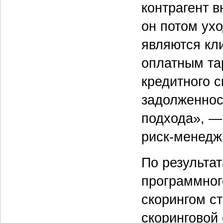
контрагент в
он потом ухо
являются кл
оплатным та
кредитного с
задолженнос
подхода», —
риск-менедж
По результа
программног
скорингом с
скоринговой