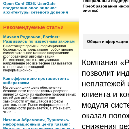
Генеральный подрядч
Open Conf 2026: UserGate
Преобразования инф
представил свое видение
систем:
архитектуры сетевого доверия
Рекомендуемые статьи
Михаил Родионов, Fortinet:
Развиваясь по известным законам
Общая информация 
В настоящее время информационная
безопасность представляет собой вполне
самостоятельное мощное направление
корпоративной автоматизации.
Компания «Р
Естественно, что в таких условиях
направление это все теснее связывается
с вопросами прикладной
информационной …
позволит ин
Как эффективно противостоять
неплатежей 
кибератакам
На сегодняшний день обеспечение
безопасности корпоративных ресурсов
клиента и ко
является одной из наиболее приоритетных
целей для любой компании вне
зависимости от масштабов и сферы
модуля сист
деятельности. Рынок информационной
безопасности развивается, а это значит,
что и …
оказал поло
Наталья Абрамович, Туристско-
снижения ре
информационный центр Казани:
Виртуальная поддержка реальных