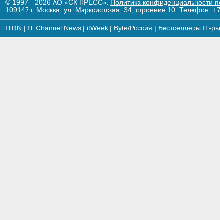
© 1997—2026 АО «СК ПРЕСС».
Политика конфиденциальности п
109147 г. Москва, ул. Марксистская, 34, строение 10. Телефон: +7
ITRN
|
IT Channel News
|
itWeek
|
Byte/Россия
|
Бестселлеры IT-ры