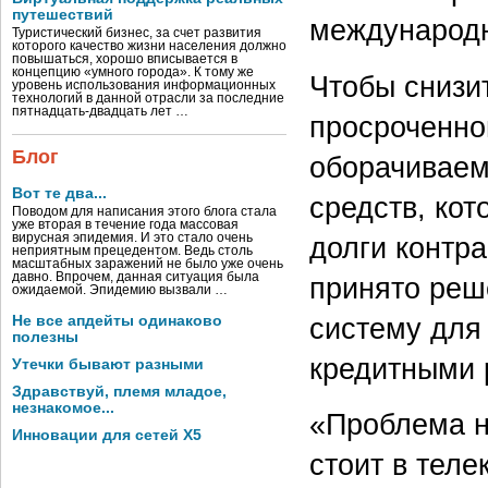
путешествий
международн
Туристический бизнес, за счет развития
которого качество жизни населения должно
повышаться, хорошо вписывается в
концепцию «умного города». К тому же
Чтобы снизи
уровень использования информационных
технологий в данной отрасли за последние
пятнадцать-двадцать лет …
просроченно
Блог
оборачиваем
Вот те два...
средств, ко
Поводом для написания этого блога стала
уже вторая в течение года массовая
вирусная эпидемия. И это стало очень
долги контр
неприятным прецедентом. Ведь столь
масштабных заражений не было уже очень
давно. Впрочем, данная ситуация была
принято реш
ожидаемой. Эпидемию вызвали …
систему для 
Не все апдейты одинаково
полезны
кредитными 
Утечки бывают разными
Здравствуй, племя младое,
незнакомое...
«Проблема н
Инновации для сетей X5
стоит в теле