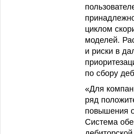
пользовател
принадлежно
циклом скор
моделей. Ра
и риски в д
приоритезац
по сбору де
«Для компан
ряд положит
повышения о
Система обе
дебиторской