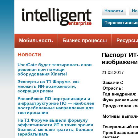
Новости
Но
Перспективные
Мобильность
Бизнес-процессы
Ресурсы
Новости
Паспорт ИТ
изображени
UserGate будет тестировать свои
решения при помощи
21.03.2017
оборудования Xinertel
Эксперты на Т1 Форуме: как
Заказчик:
множить ИИ-возможности,
Отрасль:
сокращая риски
Год внедрения:
Российское ПО виртуализации и
Функциональная
инфраструктурное ПО — наиболее
Продуктовая кл
востребованные направления для
тестирования
Мотивы выполн
На Т1 Форуме вывели формулу
эффективности ИТ с точки зрения
Генеральный по
бизнеса: меньше тратить, больше
Преобразовани
зарабатывать
систем: