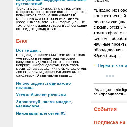
DICOM.
путешествий
Туристический бизнес, за счет развития
«Внедрение ново
которого качество жизни населения должно
количественный 
повышаться, хорошо вписывается в
концепцию «умного города». К тому же
диагностики (в
уровень использования информационных
технологий в данной отрасли за последние
с компьютерным
пятнадцать-двадцать лет …
томографом) от 
системы обработ
Блог
научные проекты
оборудования», 
Вот те два...
Юрий Ликарь.
Поводом для написания этого блога стала
уже вторая в течение года массовая
вирусная эпидемия. И это стало очень
Перейти в кат
неприятным прецедентом. Ведь столь
масштабных заражений не было уже очень
давно. Впрочем, данная ситуация была
ожидаемой. Эпидемию вызвали …
Не все апдейты одинаково
полезны
Редакция «Intell
за «правдивость
Утечки бывают разными
Здравствуй, племя младое,
незнакомое...
События
Инновации для сетей X5
Подписка на