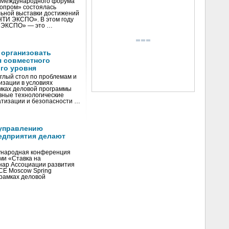
V Международного форума
нопром» состоялась
ьной выставки достижений
«НТИ ЭКСПО». В этом году
И ЭКСПО» — это …
 организовать
я совместного
го уровня
глый стол по проблемам и
зации в условиях
мках деловой программы
вные технологические
тизации и безопасности …
управлению
едприятия делают
ународная конференция
ми «Ставка на
инар Ассоциации развития
CE Moscow Spring
рамках деловой