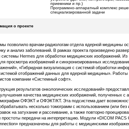
приемники и пр.)
Программно-аппаратный комплекс реше
специализированной задачи
ация о проекте
емы позволило врачам-радиологам отдела ядерной медицины о
ику и анализ заболеваний. В рамках проекта произведено разве
системы Hermes для обработки медицинских изображений. Из 
ля просмотра изображений и синхронизированных исследовани
ажений», «Гибридная визуализация с системой обработки инфо
системой отображений данных для ядерной медицины». Работы 
истов компании «Системный софт».
рукция результатов онкологических исследований» предостав
улучшения качества медицинских изображений, полученных с 
омографии ОФЭКТ и ОФЭКТ/КТ. Эта подсистема дает возможнос
обрабатывать несколько томограмм с использованием (или без 
равок на затухание и рассеивание, а также повторно проециров
я простоты передачи на интерпретацию. Модули «DICOM PACS 
nnection» предназначены для работы с медицинскими изображе