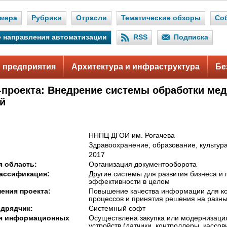
мера
Рубрики
Отрасли
Тематические обзоры
Со
 направления автоматизации
RSS
Подписка
 предприятия
Архитектура и инфраструктура
Бе
-проекта: Внедрение системы обработки ме
й
ННПЦ ДГОИ им. Рогачева
Здравоохранение, образование, культур
2017
 область:
Организация документооборота
ассификация:
Другие системы для развития бизнеса и
эффективности в целом
ения проекта:
Повышение качества информации для к
процессов и принятия решения на разны
дрядчик:
Системный софт
я информационных
Осуществлена закупка или модернизаци
устройств (датчики, контроллеры, кассо