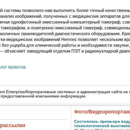
й системы позволило нам выполнять более точный качественны
анализ изображений, полученных с медицинских аппаратов для
ключая однофотонный эмиссионный компьютерный томограф, со
 томографом, и позитронно-эмиссионный томограф, совмещенн
различных производителей диагностического оборудования. Кро
ки медицинских изображений Hermes позволяет нескольким вр
 без ущерба для клинической работы и необходимости закупки
— объясняет заведующий отделом ПЭТ и радионуклидной диагно
алог проектов
igent Enterprise/Корпоративные системы» и администрация сайта не 
» предоставленной компаниями информации.
Фото/Видеорепорта
Состоялась премьера вед
 рассылки
технологической выставк