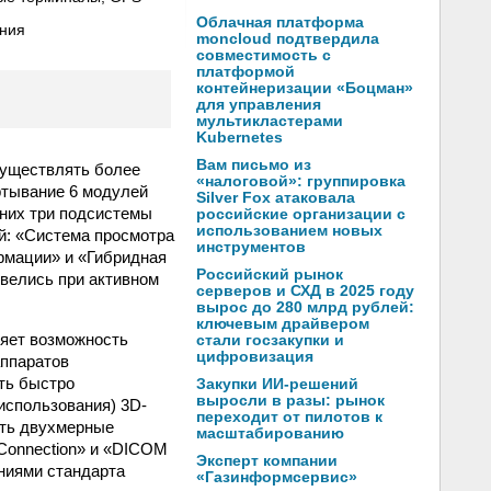
Облачная платформа
ния
moncloud подтвердила
совместимость с
платформой
контейнеризации «Боцман»
для управления
мультикластерами
Kubernetes
Вам письмо из
существлять более
«налоговой»: группировка
ртывание 6 модулей
Silver Fox атаковала
них три подсистемы
российские организации с
использованием новых
й: «Система просмотра
инструментов
рмации» и «Гибридная
Российский рынок
велись при активном
серверов и СХД в 2025 году
вырос до 280 млрд рублей:
ключевым драйвером
ляет возможность
стали госзакупки и
цифровизация
аппаратов
ть быстро
Закупки ИИ-решений
выросли в разы: рынок
использования) 3D-
переходит от пилотов к
ать двухмерные
масштабированию
Connection» и «DICOM
Эксперт компании
ниями стандарта
«Газинформсервис»