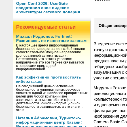
Open Conf 2026: UserGate
представил свое видение
архитектуры сетевого доверия
Общая информ
Рекомендуемые статьи
Михаил Родионов, Fortinet:
Развиваясь по известным законам
Внедрение сист
В настоящее время информационная
точную диагност
безопасность представляет собой вполне
самостоятельное мощное направление
информационной 
корпоративной автоматизации.
Естественно, что в таких условиях
предназначены д
направление это все теснее связывается
гибридных изобр
с вопросами прикладной
информационной …
визуализация с 
Как эффективно противостоять
участии специал
кибератакам
На сегодняшний день обеспечение
Модуль «Реконст
безопасности корпоративных ресурсов
революционного 
является одной из наиболее приоритетных
целей для любой компании вне
компьютерной т
зависимости от масштабов и сферы
деятельности. Рынок информационной
и одновременно 
безопасности развивается, а это значит,
фильтрации, поп
что и …
изображения дл
Наталья Абрамович, Туристско-
Camera Basic Co
информационный центр Казани:
Виртуальная поддержка реальных