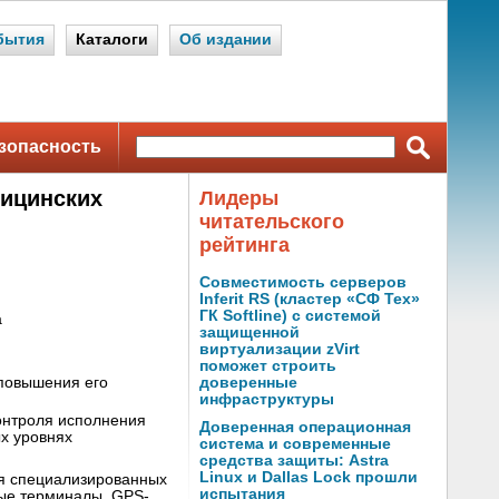
бытия
Каталоги
Об издании
зопасность
дицинских
Лидеры
читательского
рейтинга
Совместимость серверов
Inferit RS (кластер «СФ Тех»
ГК Softline) с системой
а
защищенной
виртуализации zVirt
поможет строить
 повышения его
доверенные
инфраструктуры
онтроля исполнения
Доверенная операционная
х уровнях
система и современные
средства защиты: Astra
Linux и Dallas Lock прошли
я специализированных
испытания
вые терминалы, GPS-