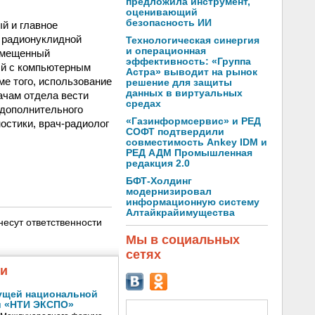
предложила инструмент,
оценивающий
безопасность ИИ
й и главное
 радионуклидной
Технологическая синергия
и операционная
вмещенный
эффективность: «Группа
ый с компьютерным
Астра» выводит на рынок
ме того, использование
решение для защиты
данных в виртуальных
ачам отдела вести
средах
 дополнительного
«Газинформсервис» и РЕД
стики, врач-радиолог
СОФТ подтвердили
совместимость Ankey IDM и
РЕД АДМ Промышленная
редакция 2.0
БФТ-Холдинг
модернизировал
информационную систему
Алтайкрайимущества
несут ответственности
Мы в социальных
сетях
жи
ущей национальной
и «НТИ ЭКСПО»