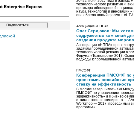
20–22 июня 2017 года в рамках 
технологического развития «Тех
ent Enterprise Express
премьера обновленной национал
науки, технологий и инноваций 
она обрела новый формат: «НТ
Ассоциация «НППА»
Олег Сердюков: Мы хотим
содружество компаний дл
дпиской
создания продукта мирово
Ассоциация «НППА» провела кру
задачам промышленной автомати
технологической революции в ра
Форума «Технопром»-2017. Осно
подходы к промышленной автома
ПМСОФТ
Конференция ПМСОФТ по 
проектами: российские пр
ставку на эффективность
В Москве завершилась XVI Межд
ПМСОФТ по управлению проекта
эффективность» и II бизнес-сем
стоимостного инжиниринга — AA
Workshop — 2017, проводимый в 
программы …