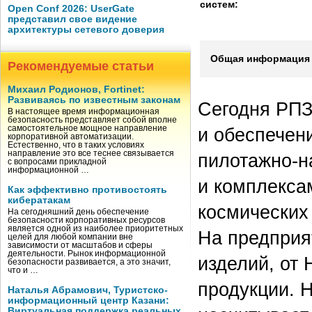
систем:
Open Conf 2026: UserGate
представил свое видение
архитектуры сетевого доверия
Общая информация 
Рекомендуемые статьи
Михаил Родионов, Fortinet:
Развиваясь по известным законам
Сегодня РПЗ
В настоящее время информационная
безопасность представляет собой вполне
самостоятельное мощное направление
и обеспечен
корпоративной автоматизации.
Естественно, что в таких условиях
направление это все теснее связывается
пилотажно-н
с вопросами прикладной
информационной …
и комплекса
Как эффективно противостоять
кибератакам
космических 
На сегодняшний день обеспечение
безопасности корпоративных ресурсов
является одной из наиболее приоритетных
На предприя
целей для любой компании вне
зависимости от масштабов и сферы
деятельности. Рынок информационной
изделий, от 
безопасности развивается, а это значит,
что и …
продукции. 
Наталья Абрамович, Туристско-
информационный центр Казани:
Виртуальная поддержка реальных