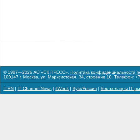
© 1997—2026 АО «СК ПРЕСС».
Политика конфиденциальности п
109147 г. Москва, ул. Марксистская, 34, строение 10. Телефон: +7
ITRN
|
IT Channel News
|
itWeek
|
Byte/Россия
|
Бестселлеры IT-ры