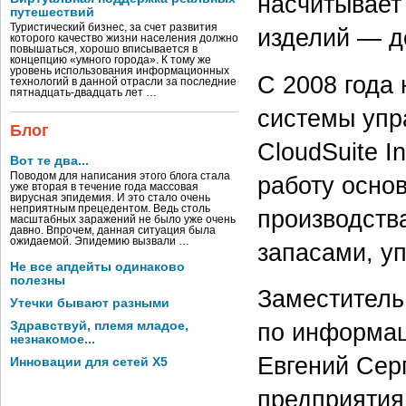
насчитывает 
путешествий
Туристический бизнес, за счет развития
изделий — до
которого качество жизни населения должно
повышаться, хорошо вписывается в
концепцию «умного города». К тому же
уровень использования информационных
С 2008 года 
технологий в данной отрасли за последние
пятнадцать-двадцать лет …
системы упр
Блог
CloudSuite I
Вот те два...
Поводом для написания этого блога стала
работу основ
уже вторая в течение года массовая
вирусная эпидемия. И это стало очень
неприятным прецедентом. Ведь столь
производств
масштабных заражений не было уже очень
давно. Впрочем, данная ситуация была
ожидаемой. Эпидемию вызвали …
запасами, у
Не все апдейты одинаково
полезны
Заместитель
Утечки бывают разными
Здравствуй, племя младое,
по информа
незнакомое...
Евгений Сер
Инновации для сетей X5
предприятия