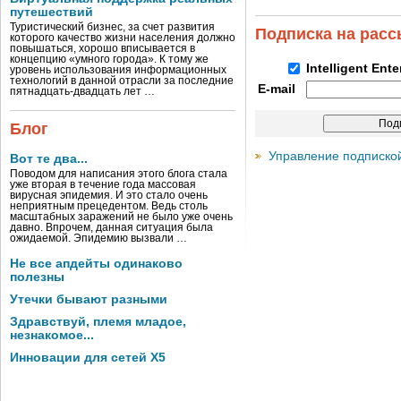
путешествий
Туристический бизнес, за счет развития
Подписка на рас
которого качество жизни населения должно
повышаться, хорошо вписывается в
концепцию «умного города». К тому же
Intelligent Ent
уровень использования информационных
технологий в данной отрасли за последние
E-mail
пятнадцать-двадцать лет …
Блог
Управление подписко
Вот те два...
Поводом для написания этого блога стала
уже вторая в течение года массовая
вирусная эпидемия. И это стало очень
неприятным прецедентом. Ведь столь
масштабных заражений не было уже очень
давно. Впрочем, данная ситуация была
ожидаемой. Эпидемию вызвали …
Не все апдейты одинаково
полезны
Утечки бывают разными
Здравствуй, племя младое,
незнакомое...
Инновации для сетей X5