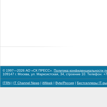
© 1997—2026 АО «СК ПРЕСС».
Политика конфиденциальности п
109147 г. Москва, ул. Марксистская, 34, строение 10. Телефон: +7
ITRN
|
IT Channel News
|
itWeek
|
Byte/Россия
|
Бестселлеры IT-ры