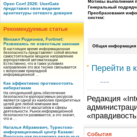
Мотивы выполнения п
Open Conf 2026: UserGate
Генеральный подрядч
представил свое видение
Преобразования инф
архитектуры сетевого доверия
систем:
Рекомендуемые статьи
Михаил Родионов, Fortinet:
Развиваясь по известным законам
Общая информация 
В настоящее время информационная
безопасность представляет собой вполне
самостоятельное мощное направление
корпоративной автоматизации.
Естественно, что в таких условиях
Перейти в к
направление это все теснее связывается
с вопросами прикладной
информационной …
Как эффективно противостоять
кибератакам
На сегодняшний день обеспечение
Редакция «Int
безопасности корпоративных ресурсов
является одной из наиболее приоритетных
целей для любой компании вне
администраци
зависимости от масштабов и сферы
деятельности. Рынок информационной
«правдивость
безопасности развивается, а это значит,
что и …
Наталья Абрамович, Туристско-
информационный центр Казани:
События
Виртуальная поддержка реальных