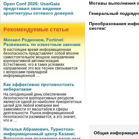
Мотивы выполнения п
Open Conf 2026: UserGate
представил свое видение
архитектуры сетевого доверия
Генеральный подрядч
Преобразования инф
систем:
Рекомендуемые статьи
Михаил Родионов, Fortinet:
Развиваясь по известным законам
В настоящее время информационная
безопасность представляет собой вполне
самостоятельное мощное направление
корпоративной автоматизации.
Естественно, что в таких условиях
направление это все теснее связывается
с вопросами прикладной
информационной …
Как эффективно противостоять
кибератакам
На сегодняшний день обеспечение
безопасности корпоративных ресурсов
является одной из наиболее приоритетных
целей для любой компании вне
зависимости от масштабов и сферы
деятельности. Рынок информационной
безопасности развивается, а это значит,
что и …
Наталья Абрамович, Туристско-
Общая информация 
информационный центр Казани:
Виртуальная поддержка реальных