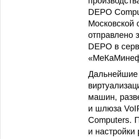
производств
DEPO Comput
Московской 
отправлено 
DEPO в серв
«МеКаМинефт
Дальнейшие 
виртуализац
машин, разв
и шлюза Vo
Computers. 
и настройки