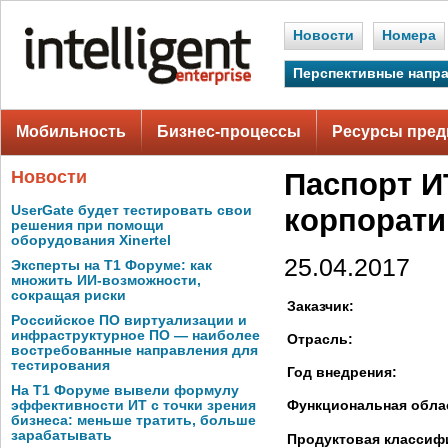
Новости
Номера
Перспективные напр
Мобильность
Бизнес-процессы
Ресурсы пред
Новости
Паспорт И
UserGate будет тестировать свои
корпорати
решения при помощи
оборудования Xinertel
25.04.2017
Эксперты на Т1 Форуме: как
множить ИИ-возможности,
сокращая риски
Заказчик:
Российское ПО виртуализации и
инфраструктурное ПО — наиболее
Отрасль:
востребованные направления для
тестирования
Год внедрения:
На Т1 Форуме вывели формулу
Функциональная обла
эффективности ИТ с точки зрения
бизнеса: меньше тратить, больше
зарабатывать
Продуктовая классиф