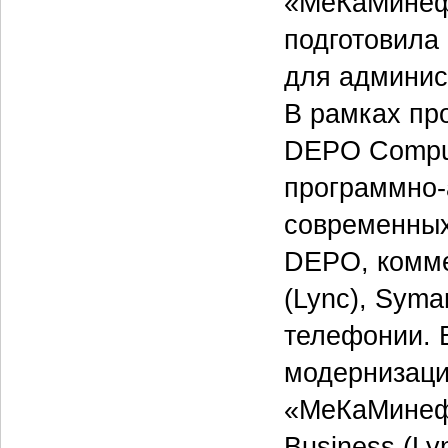
«МеКаМинефт
подготовила
для админис
В рамках пр
DEPO Comput
программно-
современных
DEPO, коммер
(Lync), Syma
телефонии. 
модернизаци
«МеКаМинефт
Business (Ly