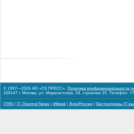
© 1997—2026 АО «СК ПРЕСС».
Политика конфиденциальности п
109147 г. Москва, ул. Марксистская, 34, строение 10. Телефон: +7
ITRN
|
IT Channel News
|
itWeek
|
Byte/Россия
|
Бестселлеры IT-ры