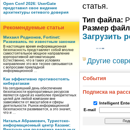
Open Conf 2026: UserGate
ста­тья.
представил свое видение
архитектуры сетевого доверия
Тип файла:
P
Размер файл
Рекомендуемые статьи
Загрузить 
Михаил Родионов, Fortinet:
Развиваясь по известным законам
В настоящее время информационная
безопасность представляет собой вполне
самостоятельное мощное направление
корпоративной автоматизации.
Другие сов
Естественно, что в таких условиях
направление это все теснее связывается
с вопросами прикладной
информационной …
События
Как эффективно противостоять
кибератакам
На сегодняшний день обеспечение
Подписка на рас
безопасности корпоративных ресурсов
является одной из наиболее приоритетных
целей для любой компании вне
зависимости от масштабов и сферы
Intelligent Ent
деятельности. Рынок информационной
безопасности развивается, а это значит,
E-mail
что и …
Наталья Абрамович, Туристско-
информационный центр Казани:
Виртуальная поддержка реальных