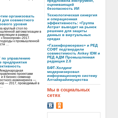
предложила инструмент,
оценивающий
безопасность ИИ
Технологическая синергия
отим организовать
и операционная
 для совместного
эффективность: «Группа
рового уровня
Астра» выводит на рынок
а круглый стол по
решение для защиты
ышленной автоматизации в
данных в виртуальных
революции в рамках
 «Технопром»-2017.
средах
 подходы к промышленной
ости …
«Газинформсервис» и РЕД
СОФТ подтвердили
совместимость Ankey IDM и
РЕД АДМ Промышленная
 по управлению
редакция 2.0
е предприятия
ективность
БФТ-Холдинг
 Международная
модернизировал
правлению проектами
информационную систему
и II бизнес-семинар
Алтайкрайимущества
мостного инжиниринга —
op — 2017, проводимый в
 …
Мы в социальных
сетях