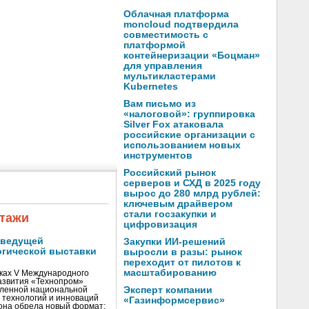
Облачная платформа
moncloud подтвердила
совместимость с
платформой
контейнеризации «Боцман»
для управления
мультикластерами
Kubernetes
Вам письмо из
«налоговой»: группировка
Silver Fox атаковала
российские организации с
использованием новых
инструментов
Российский рынок
серверов и СХД в 2025 году
вырос до 280 млрд рублей:
ключевым драйвером
стали госзакупки и
тажи
цифровизация
 ведущей
Закупки ИИ-решений
огической выставки
выросли в разы: рынок
переходит от пилотов к
масштабированию
мках V Международного
азвития «Технопром»
Эксперт компании
вленной национальной
 технологий и инноваций
«Газинформсервис»
она обрела новый формат: