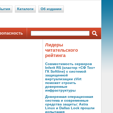
бытия
Каталоги
Об издании
зопасность
Лидеры
читательского
рейтинга
Совместимость серверов
Inferit RS (кластер «СФ Тех»
ГК Softline) с системой
защищенной
виртуализации zVirt
поможет строить
доверенные
инфраструктуры
Доверенная операционная
система и современные
средства защиты: Astra
Linux и Dallas Lock прошли
испытания