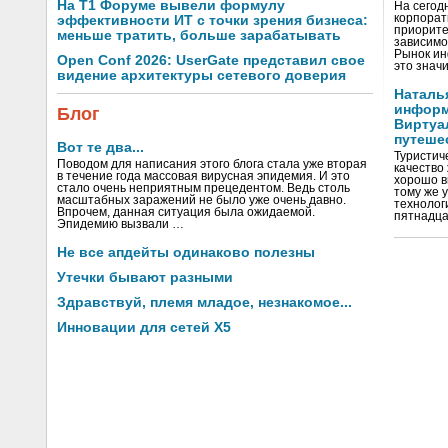
На Т1 Форуме вывели формулу
На сегод
корпорат
эффективности ИТ с точки зрения бизнеса:
приорите
меньше тратить, больше зарабатывать
зависимо
Рынок ин
Open Conf 2026: UserGate представил свое
это значи
видение архитектуры сетевого доверия
Наталь
информ
Блог
Виртуа
путеше
Вот те два...
Туристиче
Поводом для написания этого блога стала уже вторая
качество
в течение года массовая вирусная эпидемия. И это
хорошо в
стало очень неприятным прецедентом. Ведь столь
тому же 
масштабных заражений не было уже очень давно.
технолог
Впрочем, данная ситуация была ожидаемой.
пятнадца
Эпидемию вызвали …
Не все апдейты одинаково полезны
Утечки бывают разными
Здравствуй, племя младое, незнакомое...
Инновации для сетей X5