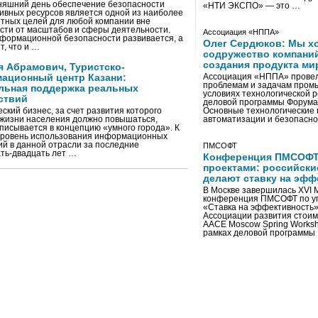
няшний день обеспечение безопасности
«НТИ ЭКСПО» — это …
ивных ресурсов является одной из наиболее
тных целей для любой компании вне
сти от масштабов и сферы деятельности.
Ассоциация «НППА»
формационной безопасности развивается, а
Олег Сердюков: Мы х
т, что и …
содружество компаний
создания продукта ми
я Абрамович, Туристско-
ационный центр Казани:
Ассоциация «НППА» провел
проблемам и задачам пром
льная поддержка реальных
условиях технологической 
ствий
деловой программы Форума
ский бизнес, за счет развития которого
Основные технологические
 жизни населения должно повышаться,
автоматизации и безопасн
писывается в концепцию «умного города». К
уровень использования информационных
ий в данной отрасли за последние
ПМСОФТ
ть-двадцать лет …
Конференция ПМСОФТ
проектами: российски
делают ставку на эфф
В Москве завершилась XVI
конференция ПМСОФТ по у
«Ставка на эффективность» 
Ассоциации развития стои
AACE Moscow Spring Worksh
рамках деловой программы