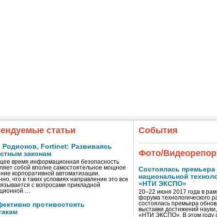
ендуемые статьи
События
Родионов, Fortinet: Развиваясь
Фото/Видеорепор
естным законам
щее время информационная безопасность
ляет собой вполне самостоятельное мощное
Состоялась премьера
ние корпоративной автоматизации.
национальной технол
нно, что в таких условиях направление это все
«НТИ ЭКСПО»
вязывается с вопросами прикладной
ционной …
20–22 июня 2017 года в ра
форума технологического р
состоялась премьера обно
фективно противостоять
выставки достижений науки,
такам
«НТИ ЭКСПО». В этом году 