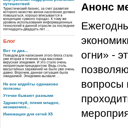
Анонс м
путешествий
Туристический бизнес, за счет развития
которого качество жизни населения должно
повышаться, хорошо вписывается в
концепцию «умного города». К тому же
Ежегодны
уровень использования информационных
технологий в данной отрасли за последние
пятнадцать-двадцать лет …
экономик
Блог
Вот те два...
огни» - 
Поводом для написания этого блога стала
уже вторая в течение года массовая
вирусная эпидемия. И это стало очень
позволяю
неприятным прецедентом. Ведь столь
масштабных заражений не было уже очень
давно. Впрочем, данная ситуация была
ожидаемой. Эпидемию вызвали …
вопросы 
Не все апдейты одинаково
полезны
проходит
Утечки бывают разными
Здравствуй, племя младое,
незнакомое...
мероприя
Инновации для сетей X5