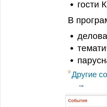
гости 
В програ
делова
темати
парусн
Другие с
События