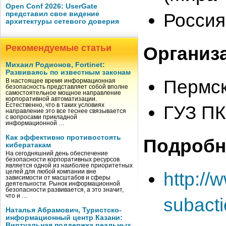
Open Conf 2026: UserGate
Россия
представил свое видение
архитектуры сетевого доверия
Рекомендуемые статьи
Организ
Михаил Родионов, Fortinet:
Развиваясь по известным законам
Пермс
В настоящее время информационная
безопасность представляет собой вполне
самостоятельное мощное направление
корпоративной автоматизации.
Естественно, что в таких условиях
ГУЗ П
направление это все теснее связывается
с вопросами прикладной
информационной …
Как эффективно противостоять
Подробн
кибератакам
На сегодняшний день обеспечение
безопасности корпоративных ресурсов
является одной из наиболее приоритетных
целей для любой компании вне
http://
зависимости от масштабов и сферы
деятельности. Рынок информационной
безопасности развивается, а это значит,
что и …
subact
Наталья Абрамович, Туристско-
информационный центр Казани:
Виртуальная поддержка реальных