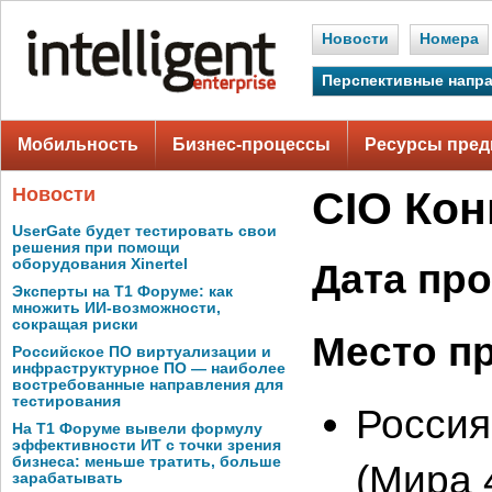
Новости
Номера
Перспективные напр
Мобильность
Бизнес-процессы
Ресурсы пред
Новости
CIO Кон
UserGate будет тестировать свои
решения при помощи
оборудования Xinertel
Дата пр
Эксперты на Т1 Форуме: как
множить ИИ-возможности,
сокращая риски
Место п
Российское ПО виртуализации и
инфраструктурное ПО — наиболее
востребованные направления для
тестирования
Россия
На Т1 Форуме вывели формулу
эффективности ИТ с точки зрения
бизнеса: меньше тратить, больше
(Мира 
зарабатывать