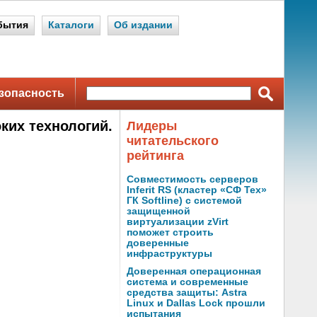
бытия
Каталоги
Об издании
зопасность
ких технологий.
Лидеры
читательского
рейтинга
Совместимость серверов
Inferit RS (кластер «СФ Тех»
ГК Softline) с системой
защищенной
виртуализации zVirt
поможет строить
доверенные
инфраструктуры
Доверенная операционная
система и современные
средства защиты: Astra
Linux и Dallas Lock прошли
испытания