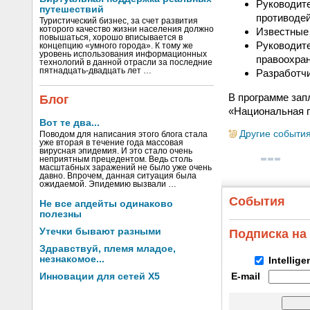
Руководит
путешествий
противоде
Туристический бизнес, за счет развития
которого качество жизни населения должно
Известные 
повышаться, хорошо вписывается в
Руководите
концепцию «умного города». К тому же
уровень использования информационных
правоохра
технологий в данной отрасли за последние
пятнадцать-двадцать лет …
Разработчи
В программе зап
Блог
«Национальная п
Вот те два...
Другие событи
Поводом для написания этого блога стала
уже вторая в течение года массовая
вирусная эпидемия. И это стало очень
неприятным прецедентом. Ведь столь
масштабных заражений не было уже очень
давно. Впрочем, данная ситуация была
ожидаемой. Эпидемию вызвали …
События
Не все апдейты одинаково
полезны
Утечки бывают разными
Подписка на
Здравствуй, племя младое,
незнакомое...
Intellig
Инновации для сетей X5
E-mail