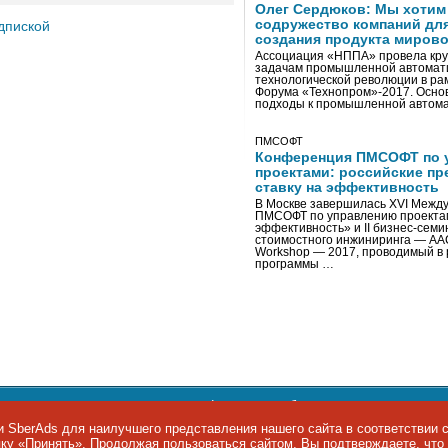
Олег Сердюков: Мы хотим
содружество компаний дл
дпиской
создания продукта мирово
Ассоциация «НППА» провела кру
задачам промышленной автомати
технологической революции в ра
Форума «Технопром»-2017. Осно
подходы к промышленной автома
ПМСОФТ
Конференция ПМСОФТ по 
проектами: российские пр
ставку на эффективность
В Москве завершилась XVI Межд
ПМСОФТ по управлению проекта
эффективность» и II бизнес-сем
стоимостного инжиниринга — AA
Workshop — 2017, проводимый в 
программы …
ости персональных данных
,
информация об авторских правах и п
фон: +7 495 974-22-60. Факс: +7 495 974-22-63. E-mail:
siteeditor@i
 SberAds для наилучшего представления нашего сайта в соответствии 
опку «Принять». Продолжая пользоваться сайтом, Вы подтверждаете, чт