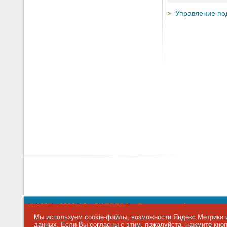
Управление по
© 1997—2026 АО «СК ПРЕСС».
Политика конфиденциальн
109147 г. Москва, ул. Марксистская, 34, строение 10. Теле
Мы используем cookie-файлы, возможности Яндекс.Метрики и
данных
. Если Вы согласны с этим, пожалуйста, нажмите кн