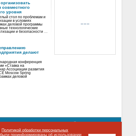
 организовать
я совместного
го уровня
глый стол по проблемам и
зации в условиях
мках деловой программы
вные технологические
тизации и безопасности …
управлению
едприятия делают
ународная конференция
ми «Ставка на
инар Ассоциации развития
CE Moscow Spring
рамках деловой
орядке использования материалов сайта
emag.ru
..
с
Политикой обработки персональных
о были проинформированы об использовании