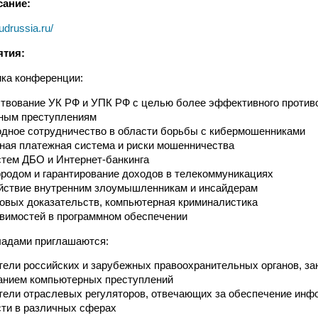
сание:
audrussia.ru/
ятия:
ка конференции:
твование УК РФ и УПК РФ с целью более эффективного против
ным преступлениям
дное сотрудничество в области борьбы с кибермошенниками
ная платежная система и риски мошенничества
тем ДБО и Интернет-банкинга
родом и гарантирование доходов в телекоммуникациях
йствие внутренним злоумышленникам и инсайдерам
овых доказательств, компьютерная криминалистика
вимостей в программном обеспечении
ладами приглашаются:
тели российских и зарубежных правоохранительных органов, з
анием компьютерных преступлений
тели отраслевых регуляторов, отвечающих за обеспечение инф
сти в различных сферах