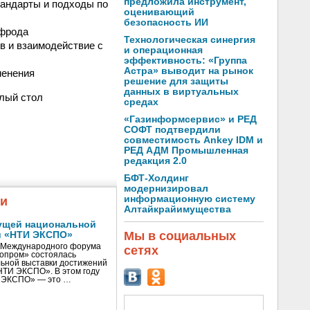
предложила инструмент,
андарты и подходы по
оценивающий
безопасность ИИ
 фрода
Технологическая синергия
в и взаимодействие с
и операционная
эффективность: «Группа
Астра» выводит на рынок
менения
решение для защиты
данных в виртуальных
глый стол
средах
«Газинформсервис» и РЕД
СОФТ подтвердили
совместимость Ankey IDM и
РЕД АДМ Промышленная
редакция 2.0
БФТ-Холдинг
модернизировал
информационную систему
жи
Алтайкрайимущества
ущей национальной
Мы в социальных
и «НТИ ЭКСПО»
V Международного форума
сетях
нопром» состоялась
ьной выставки достижений
«НТИ ЭКСПО». В этом году
И ЭКСПО» — это …