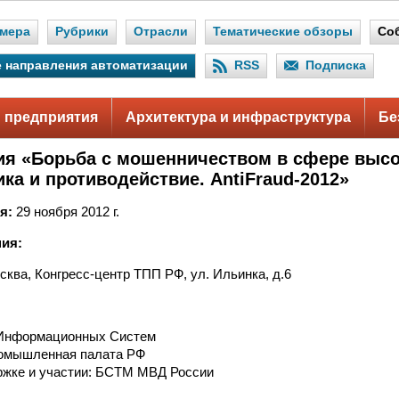
мера
Рубрики
Отрасли
Тематические обзоры
Со
 направления автоматизации
RSS
Подписка
 предприятия
Архитектура и инфраструктура
Бе
я «Борьба с мошенничеством в сфере высо
ка и противодействие. AntiFraud-2012»
я:
29 ноября 2012 г.
ия:
сква, Конгресс-центр ТПП РФ, ул. Ильинка, д.6
Информационных Систем
ромышленная палата РФ
ржке и участии: БСТМ МВД России