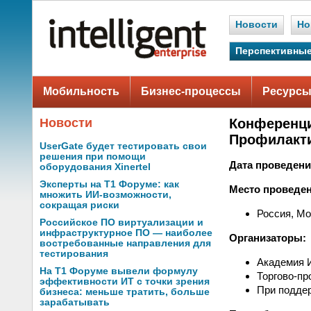
Новости
Но
Перспективные
Мобильность
Бизнес-процессы
Ресурсы
Новости
Конференци
Профилакти
UserGate будет тестировать свои
решения при помощи
Дата проведени
оборудования Xinertel
Эксперты на Т1 Форуме: как
Место проведен
множить ИИ-возможности,
сокращая риски
Россия, Мо
Российское ПО виртуализации и
инфраструктурное ПО — наиболее
Организаторы:
востребованные направления для
тестирования
Академия 
На Т1 Форуме вывели формулу
Торгово-п
эффективности ИТ с точки зрения
При подде
бизнеса: меньше тратить, больше
зарабатывать