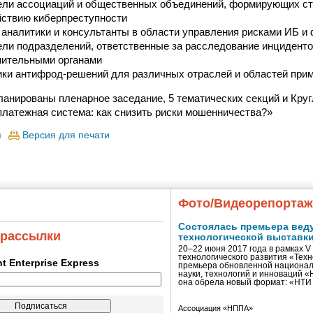
ели ассоциаций и общественных объединений, формирующих ст
йствию киберпреступности
аналитики и консультанты в области управления рисками ИБ и
ли подразделений, ответственные за расследование инциденто
нительными органами
ки антифрод-решений для различных отраслей и областей при
ланированы пленарное заседание, 5 тематических секций и Кру
латежная система: как снизить риски мошенничества?»
я
Версия для печати
Фото/Видеорепорта
Состоялась премьера вед
 рассылки
технологической выставк
20–22 июня 2017 года в рамках 
технологического развития «Тех
ent Enterprise Express
премьера обновленной национал
науки, технологий и инноваций 
она обрела новый формат: «НТ
Ассоциация «НППА»