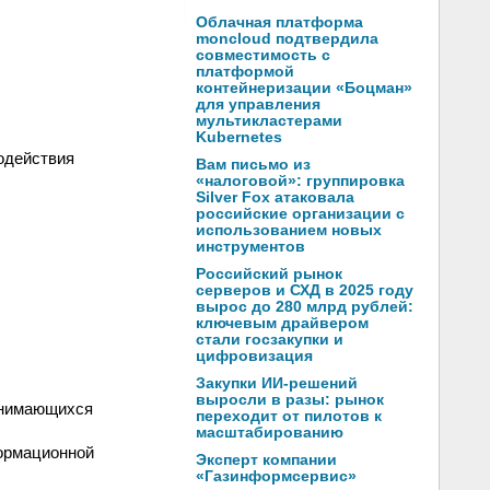
Облачная платформа
moncloud подтвердила
совместимость с
платформой
контейнеризации «Боцман»
для управления
мультикластерами
Kubernetes
одействия
Вам письмо из
«налоговой»: группировка
Silver Fox атаковала
российские организации с
использованием новых
инструментов
Российский рынок
серверов и СХД в 2025 году
вырос до 280 млрд рублей:
ключевым драйвером
стали госзакупки и
цифровизация
Закупки ИИ-решений
выросли в разы: рынок
анимающихся
переходит от пилотов к
масштабированию
ормационной
Эксперт компании
«Газинформсервис»