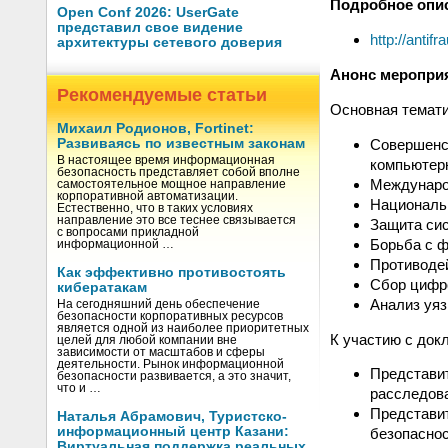
Подробное опи
Open Conf 2026: UserGate
представил свое видение
http://antifr
архитектуры сетевого доверия
Анонс меропри
Рекомендуемые статьи
Основная темати
Михаил Родионов, Fortinet:
Совершенс
Развиваясь по известным законам
В настоящее время информационная
компьютер
безопасность представляет собой вполне
Междунаро
самостоятельное мощное направление
корпоративной автоматизации.
Националь
Естественно, что в таких условиях
направление это все теснее связывается
Защита сис
с вопросами прикладной
Борьба с ф
информационной …
Противоде
Как эффективно противостоять
Сбор цифр
кибератакам
Анализ уяз
На сегодняшний день обеспечение
безопасности корпоративных ресурсов
является одной из наиболее приоритетных
К участию с док
целей для любой компании вне
зависимости от масштабов и сферы
деятельности. Рынок информационной
Представи
безопасности развивается, а это значит,
что и …
расследов
Представи
Наталья Абрамович, Туристско-
информационный центр Казани:
безопасно
Виртуальная поддержка реальных