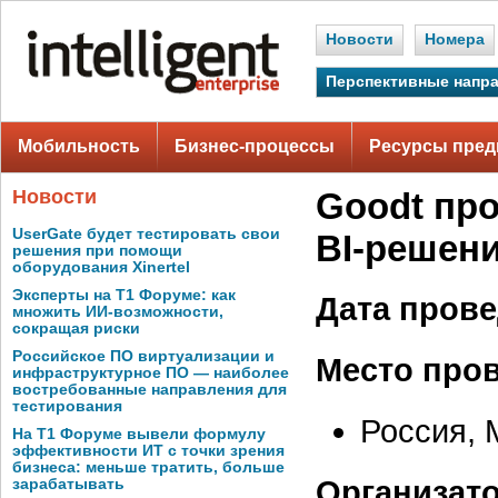
Новости
Номера
Перспективные напр
Мобильность
Бизнес-процессы
Ресурсы пред
Новости
Goodt про
UserGate будет тестировать свои
BI-решени
решения при помощи
оборудования Xinertel
Эксперты на Т1 Форуме: как
Дата прове
множить ИИ-возможности,
сокращая риски
Российское ПО виртуализации и
Место про
инфраструктурное ПО — наиболее
востребованные направления для
тестирования
Россия, 
На Т1 Форуме вывели формулу
эффективности ИТ с точки зрения
бизнеса: меньше тратить, больше
Организат
зарабатывать