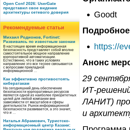
Open Conf 2026: UserGate
представил свое видение
Goodt
архитектуры сетевого доверия
Рекомендуемые статьи
Подробное
Михаил Родионов, Fortinet:
Развиваясь по известным законам
https://e
В настоящее время информационная
безопасность представляет собой вполне
самостоятельное мощное направление
корпоративной автоматизации.
Анонс мер
Естественно, что в таких условиях
направление это все теснее связывается
с вопросами прикладной
информационной …
29 сентября
Как эффективно противостоять
кибератакам
ИТ-решений
На сегодняшний день обеспечение
безопасности корпоративных ресурсов
является одной из наиболее приоритетных
ЛАНИТ) про
целей для любой компании вне
зависимости от масштабов и сферы
деятельности. Рынок информационной
безопасности развивается, а это значит,
и архитекту
что и …
Наталья Абрамович, Туристско-
информационный центр Казани:
Программа 
Виртуальная поддержка реальных