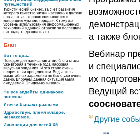
путешествий
возможносте
Туристический бизнес, за счет развития
которого качество жизни населения должно
повышаться, хорошо вписывается в
концепцию «умного города». К тому же
демонстрац
уровень использования информационных
технологий в данной отрасли за последние
пятнадцать-двадцать лет …
а также бло
Блог
Вебинар пр
Вот те два...
Поводом для написания этого блога стала
и специалис
уже вторая в течение года массовая
вирусная эпидемия. И это стало очень
неприятным прецедентом. Ведь столь
их подготов
масштабных заражений не было уже очень
давно. Впрочем, данная ситуация была
ожидаемой. Эпидемию вызвали …
Ведущий в
Не все апдейты одинаково
полезны
соосновате
Утечки бывают разными
Здравствуй, племя младое,
Другие соб
незнакомое...
Инновации для сетей X5