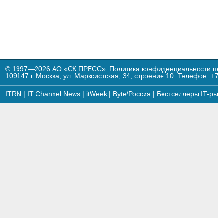
© 1997—2026 АО «СК ПРЕСС».
Политика конфиденциальности п
109147 г. Москва, ул. Марксистская, 34, строение 10. Телефон: +7
ITRN
|
IT Channel News
|
itWeek
|
Byte/Россия
|
Бестселлеры IT-ры