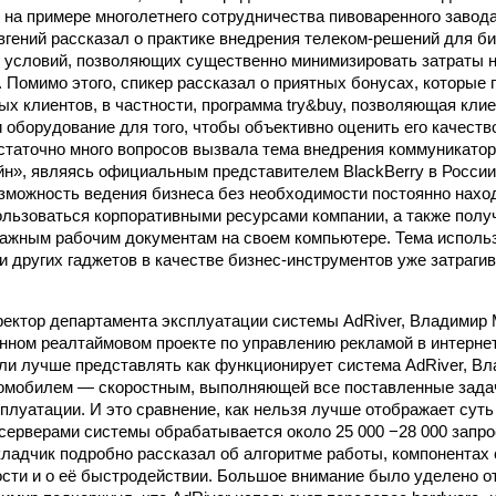
, на примере многолетнего сотрудничества пивоваренного заво
гений рассказал о практике внедрения телеком-решений для би
условий, позволяющих существенно минимизировать затраты н
. Помимо этого, спикер рассказал о приятных бонусах, которые
ых клиентов, в частности, программа try&buy, позволяющая кли
 оборудование для того, чтобы объективно оценить его качество
остаточно много вопросов вызвала тема внедрения коммуникаторо
н», являясь официальным представителем BlackBerry в России
можность ведения бизнеса без необходимости постоянно нахо
ользоваться корпоративными ресурсами компании, а также пол
важным рабочим документам на своем компьютере. Тема исполь
и других гаджетов в качестве бизнес-инструментов уже затраги
ректор департамента эксплуатации системы AdRiver, Владимир
нном реалтаймовом проекте по управлению рекламой в интернет
ли лучше представлять как функционирует система AdRiver, В
омобилем — скоростным, выполняющей все поставленные задач
сплуатации. И это сравнение, как нельзя лучше отображает сут
 серверами системы обрабатывается около 25 000 −28 000 запро
ладчик подробно рассказал об алгоритме работы, компонентах
сти и о её быстродействии. Большое внимание было уделено о