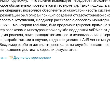
мир подчеркнул, что AdRiver использует передовое hardware- и 
орое обязательно проверяется и тестируется. Такой подход, а 
ые операции, позволяют обеспечить отказоустойчивость систем
презентации был описан принцип создания отказоустойчивой си
 своего выступления, Владимир рассказал о способах монитори
з них — мониторинг real-time, был продемонстрирован прямо на 
кер рассказом о многоуровневой службе поддержки AdRiver: от
демо-роликов, описывающих возможности использования интер
 с разработчиками в случае, когда специалисты AdRiver не могу
 Владимир особо отметил, что специалисты службы решают по
не, позволяя достигать хороших результатов.
чати
Другие фоторепортажи