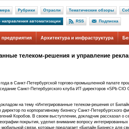
мера
Рубрики
Отрасли
Тематические обзоры
Со
 направления автоматизации
RSS
Подписка
 предприятия
Архитектура и инфраструктура
Бе
анные телеком-решения и управление рекла
 года в Санкт-Петербургской торгово-промышленной палате пр
седание Санкт-Петербургского клуба ИТ-директоров «SPb CIO C
докладом на тему «Интегрированные телеком-решения от Билайн
 директор по корпоративному бизнесу Санкт-Петербургского 
гений Коробов. В своем выступлении, докладчик рассказал о 
 географии покрытия, уделил внимание вопросу интегрированны
 мобильной связи, которые предлагает «Билайн Бизнес» для св