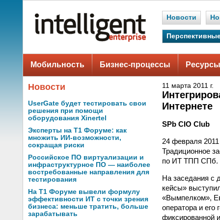
Новости
Но
Перспективные
Мобильность
Бизнес-процессы
Ресурсы
Новости
11 марта 2011 г.
Интегриров
UserGate будет тестировать свои
Интернете
решения при помощи
оборудования Xinertel
SPb CIO Club
Эксперты на Т1 Форуме: как
множить ИИ-возможности,
24 февраля 2011
сокращая риски
Традиционное за
Российское ПО виртуализации и
по ИТ ТПП СПб.
инфраструктурное ПО — наиболее
востребованные направления для
На заседания с 
тестирования
кейсы» выступил
На Т1 Форуме вывели формулу
«Вымпелком», Ев
эффективности ИТ с точки зрения
бизнеса: меньше тратить, больше
оператора и его
зарабатывать
фиксированной и