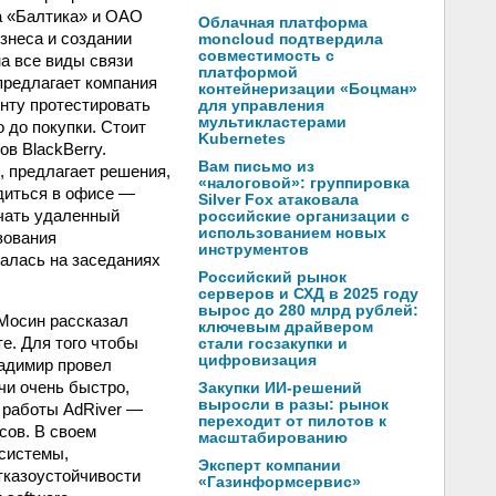
да «Балтика» и ОАО
Облачная платформа
знеса и создании
moncloud подтвердила
совместимость с
а все виды связи
платформой
 предлагает компания
контейнеризации «Боцман»
енту протестировать
для управления
мультикластерами
 до покупки. Стоит
Kubernetes
в BlackBerry.
Вам письмо из
, предлагает решения,
«налоговой»: группировка
диться в офисе —
Silver Fox атаковала
учать удаленный
российские организации с
использованием новых
зования
инструментов
валась на заседаниях
Российский рынок
серверов и СХД в 2025 году
вырос до 280 млрд рублей:
 Мосин рассказал
ключевым драйвером
е. Для того чтобы
стали госзакупки и
цифровизация
ладимир провел
и очень быстро,
Закупки ИИ-решений
выросли в разы: рынок
ь работы AdRiver —
переходит от пилотов к
сов. В своем
масштабированию
 системы,
Эксперт компании
тказоустойчивости
«Газинформсервис»