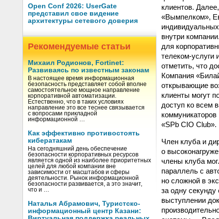
Open Conf 2026: UserGate
клиентов. Далее
представил свое видение
«Вымпелком», Ев
архитектуры сетевого доверия
индивидуальных 
внутри компании
Рекомендуемые статьи
для корпоративн
телеком-услуги и
Михаил Родионов, Fortinet:
отметить, что д
Развиваясь по известным законам
Компания «Билай
В настоящее время информационная
открывающие воз
безопасность представляет собой вполне
самостоятельное мощное направление
клиенты могут п
корпоративной автоматизации.
Естественно, что в таких условиях
доступ ко всем 
направление это все теснее связывается
коммуникаторов 
с вопросами прикладной
информационной …
«SPb CIO Club».
Как эффективно противостоять
кибератакам
Член клуба и ди
На сегодняшний день обеспечение
о высоконагруже
безопасности корпоративных ресурсов
члены клуба мог
является одной из наиболее приоритетных
целей для любой компании вне
параллель с авт
зависимости от масштабов и сферы
деятельности. Рынок информационной
но сложной в эк
безопасности развивается, а это значит,
за одну секунду
что и …
выступлении док
Наталья Абрамович, Туристско-
производительно
информационный центр Казани:
Виртуальная поддержка реальных