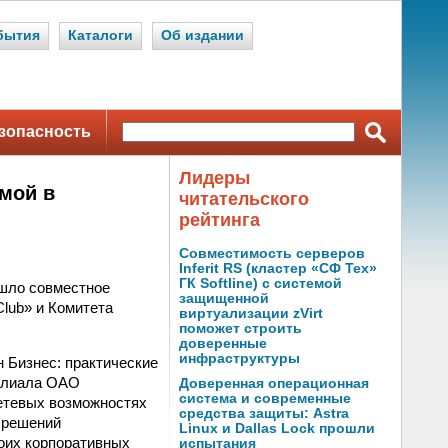
бытия
Каталоги
Об издании
зопасность
Лидеры
мой в
читательского
рейтинга
Совместимость серверов
Inferit RS (кластер «СФ Тех»
ГК Softline) с системой
ошло совместное
защищенной
lub» и Комитета
виртуализации zVirt
поможет строить
доверенные
инфраструктуры
 Бизнес: практические
филиала ОАО
Доверенная операционная
система и современные
сетевых возможностях
средства защиты: Astra
х решений
Linux и Dallas Lock прошли
оих корпоративных
испытания