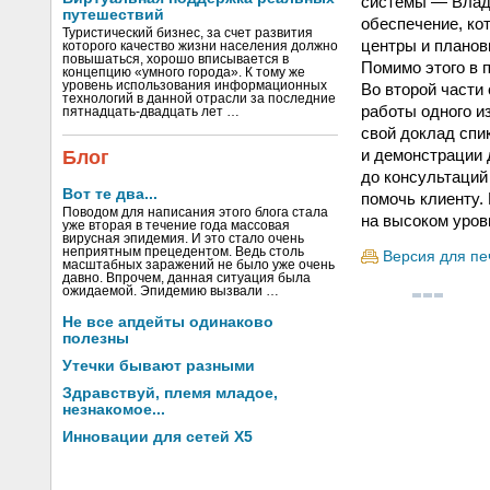
системы — Влади
путешествий
обеспечение, кот
Туристический бизнес, за счет развития
центры и планов
которого качество жизни населения должно
повышаться, хорошо вписывается в
Помимо этого в 
концепцию «умного города». К тому же
уровень использования информационных
Во второй части
технологий в данной отрасли за последние
работы одного и
пятнадцать-двадцать лет …
свой доклад спи
и демонстрации 
Блог
до консультаций
Вот те два...
помочь клиенту.
Поводом для написания этого блога стала
на высоком уров
уже вторая в течение года массовая
вирусная эпидемия. И это стало очень
неприятным прецедентом. Ведь столь
Версия для пе
масштабных заражений не было уже очень
давно. Впрочем, данная ситуация была
ожидаемой. Эпидемию вызвали …
Не все апдейты одинаково
полезны
Утечки бывают разными
Здравствуй, племя младое,
незнакомое...
Инновации для сетей X5