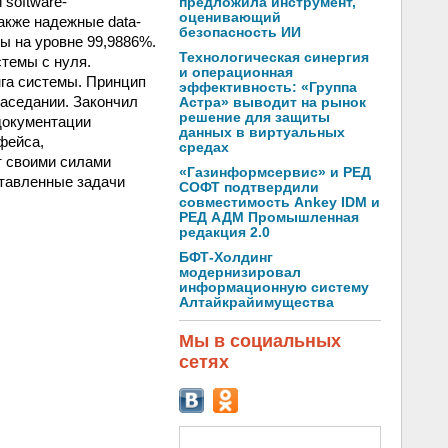
software-
предложила инструмент,
оценивающий
также надежные data-
безопасность ИИ
ы на уровне 99,9886%.
Технологическая синергия
стемы с нуля.
и операционная
нга системы. Принцип
эффективность: «Группа
заседании. Закончил
Астра» выводит на рынок
решение для защиты
 документации
данных в виртуальных
фейса,
средах
т своими силами
«Газинформсервис» и РЕД
ставленные задачи
СОФТ подтвердили
совместимость Ankey IDM и
РЕД АДМ Промышленная
редакция 2.0
БФТ-Холдинг
модернизировал
информационную систему
Алтайкрайимущества
Мы в социальных
сетях