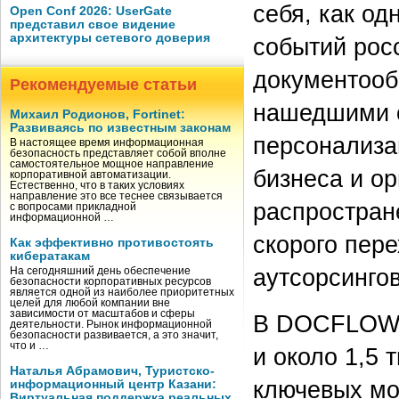
себя, как од
Open Conf 2026: UserGate
представил свое видение
архитектуры сетевого доверия
событий рос
документооб
Рекомендуемые статьи
нашедшими 
Михаил Родионов, Fortinet:
Развиваясь по известным законам
персонализа
В настоящее время информационная
безопасность представляет собой вполне
самостоятельное мощное направление
бизнеса и ор
корпоративной автоматизации.
Естественно, что в таких условиях
направление это все теснее связывается
распростран
с вопросами прикладной
информационной …
скорого пер
Как эффективно противостоять
кибератакам
аутсорсингов
На сегодняшний день обеспечение
безопасности корпоративных ресурсов
является одной из наиболее приоритетных
целей для любой компании вне
зависимости от масштабов и сферы
В DOCFLOW 2
деятельности. Рынок информационной
безопасности развивается, а это значит,
что и …
и около 1,5 
Наталья Абрамович, Туристско-
ключевых мо
информационный центр Казани:
Виртуальная поддержка реальных