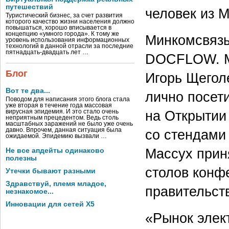
путешествий
человек из М
Туристический бизнес, за счет развития
которого качество жизни населения должно
повышаться, хорошо вписывается в
концепцию «умного города». К тому же
Минкомсвязь
уровень использования информационных
технологий в данной отрасли за последние
пятнадцать-двадцать лет …
DOCFLOW. Ми
Блог
Игорь Щегол
Вот те два...
лично посет
Поводом для написания этого блога стала
уже вторая в течение года массовая
на Открытии
вирусная эпидемия. И это стало очень
неприятным прецедентом. Ведь столь
масштабных заражений не было уже очень
давно. Впрочем, данная ситуация была
со стендами
ожидаемой. Эпидемию вызвали …
Массух прин
Не все апдейты одинаково
полезны
столов конф
Утечки бывают разными
Здравствуй, племя младое,
правительств
незнакомое...
Инновации для сетей X5
«Рынок элек