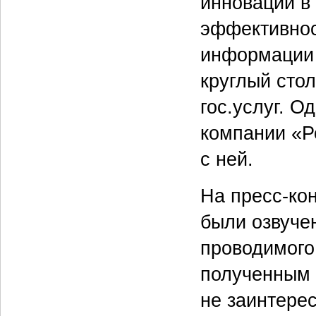
инновации в
эффективнос
информации 
круглый сто
гос.услуг. О
компании «Р
с ней.
На пресс-ко
были озвуче
проводимог
полученным 
не заинтере