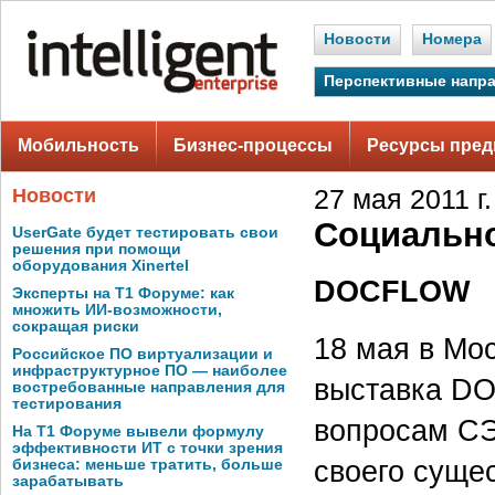
Новости
Номера
Перспективные напр
Мобильность
Бизнес-процессы
Ресурсы пред
Новости
27 мая 2011 г.
Социально
UserGate будет тестировать свои
решения при помощи
оборудования Xinertel
DOCFLOW
Эксперты на Т1 Форуме: как
множить ИИ-возможности,
сокращая риски
18 мая в Мо
Российское ПО виртуализации и
инфраструктурное ПО — наиболее
выставка D
востребованные направления для
тестирования
вопросам СЭ
На Т1 Форуме вывели формулу
эффективности ИТ с точки зрения
своего суще
бизнеса: меньше тратить, больше
зарабатывать