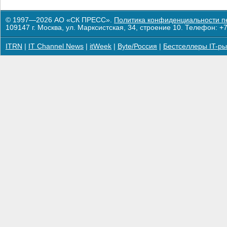
© 1997—2026 АО «СК ПРЕСС».
Политика конфиденциальности п
109147 г. Москва, ул. Марксистская, 34, строение 10. Телефон: +7
ITRN
|
IT Channel News
|
itWeek
|
Byte/Россия
|
Бестселлеры IT-ры