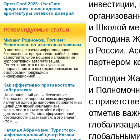
инвестиции, 
Open Conf 2026: UserGate
представил свое видение
архитектуры сетевого доверия
организова
и Школой ме
Рекомендуемые статьи
Господина Ж
Михаил Родионов, Fortinet:
Развиваясь по известным законам
в России. А
В настоящее время информационная
безопасность представляет собой вполне
самостоятельное мощное направление
партнером к
корпоративной автоматизации.
Естественно, что в таких условиях
направление это все теснее связывается
с вопросами прикладной
Господин Жа
информационной …
Как эффективно противостоять
и Полномочн
кибератакам
На сегодняшний день обеспечение
с приветств
безопасности корпоративных ресурсов
является одной из наиболее приоритетных
целей для любой компании вне
зависимости от масштабов и сферы
отметив важ
деятельности. Рынок информационной
безопасности развивается, а это значит,
что и …
глобализаци
Наталья Абрамович, Туристско-
глобальными
информационный центр Казани:
Виртуальная поддержка реальных