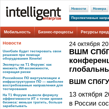
Новости
Номера
Перспективные напр
Мобильность
Бизнес-процессы
Ресурсы пред
Новости
24 октября 201
ВШМ СПбГУ
UserGate будет тестировать свои
решения при помощи
конференц
оборудования Xinertel
Эксперты на Т1 Форуме: как
глобальны
множить ИИ-возможности,
сокращая риски
Российское ПО виртуализации и
ВШМ СПбГУ,
инфраструктурное ПО — наиболее
востребованные направления для
тестирования
13 октября 2
На Т1 Форуме вывели формулу
эффективности ИТ с точки зрения
в России со
бизнеса: меньше тратить, больше
зарабатывать