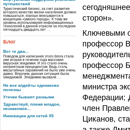
путешествий
сегодняшнее
Туристический бизнес, за счет развития
которого качество жизни населения должно
сторон».
повышаться, хорошо вписывается в
концепцию «умного города». К тому же
уровень использования информационных
технологий в данной отрасли за последние
пятнадцать-двадцать лет …
Ключевыми с
Блог
профессор В
Вот те два...
руководител
Поводом для написания этого блога стала
уже вторая в течение года массовая
профессор Б
вирусная эпидемия. И это стало очень
неприятным прецедентом. Ведь столь
масштабных заражений не было уже очень
менеджмента
давно. Впрочем, данная ситуация была
ожидаемой. Эпидемию вызвали …
министра эк
Не все апдейты одинаково
полезны
Федерации; 
Утечки бывают разными
Здравствуй, племя младое,
член Правле
незнакомое...
Инновации для сетей X5
Циканов, ст
а также Дми