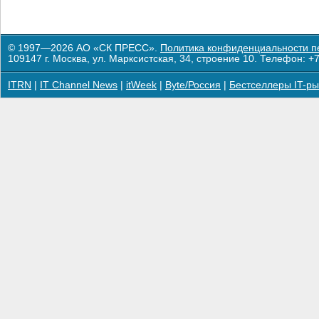
© 1997—2026 АО «СК ПРЕСС».
Политика конфиденциальности п
109147 г. Москва, ул. Марксистская, 34, строение 10. Телефон: +7
ITRN
|
IT Channel News
|
itWeek
|
Byte/Россия
|
Бестселлеры IT-ры