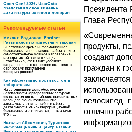
Open Conf 2026: UserGate
Президента 
представил свое видение
архитектуры сетевого доверия
Глава Респу
Рекомендуемые статьи
«Современн
Михаил Родионов, Fortinet:
Развиваясь по известным законам
продукты, п
В настоящее время информационная
безопасность представляет собой вполне
самостоятельное мощное направление
создают доп
корпоративной автоматизации.
Естественно, что в таких условиях
направление это все теснее связывается
граждан к го
с вопросами прикладной
информационной …
заключается 
Как эффективно противостоять
кибератакам
использован
На сегодняшний день обеспечение
безопасности корпоративных ресурсов
является одной из наиболее приоритетных
велосипед, п
целей для любой компании вне
зависимости от масштабов и сферы
деятельности. Рынок информационной
отлично рабо
безопасности развивается, а это значит,
что и …
информацион
Наталья Абрамович, Туристско-
информационный центр Казани:
Виртуальная поддержка реальных