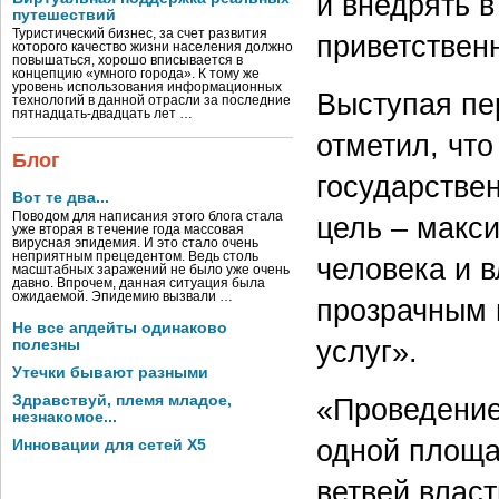
и внедрять в
путешествий
Туристический бизнес, за счет развития
приветствен
которого качество жизни населения должно
повышаться, хорошо вписывается в
концепцию «умного города». К тому же
уровень использования информационных
Выступая пе
технологий в данной отрасли за последние
пятнадцать-двадцать лет …
отметил, чт
Блог
государстве
Вот те два...
Поводом для написания этого блога стала
цель – макс
уже вторая в течение года массовая
вирусная эпидемия. И это стало очень
неприятным прецедентом. Ведь столь
человека и 
масштабных заражений не было уже очень
давно. Впрочем, данная ситуация была
ожидаемой. Эпидемию вызвали …
прозрачным 
Не все апдейты одинаково
услуг».
полезны
Утечки бывают разными
Здравствуй, племя младое,
«Проведение
незнакомое...
одной площа
Инновации для сетей X5
ветвей власт