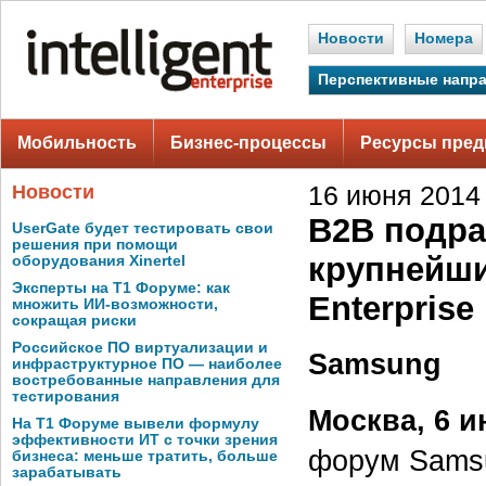
Новости
Номера
Перспективные напр
Мобильность
Бизнес-процессы
Ресурсы пред
Новости
16 июня 2014 
B2B подра
UserGate будет тестировать свои
решения при помощи
крупнейш
оборудования Xinertel
Эксперты на Т1 Форуме: как
Enterprise
множить ИИ-возможности,
сокращая риски
Российское ПО виртуализации и
Samsung
инфраструктурное ПО — наиболее
востребованные направления для
тестирования
Москва, 6 и
На Т1 Форуме вывели формулу
эффективности ИТ с точки зрения
форум Samsu
бизнеса: меньше тратить, больше
зарабатывать