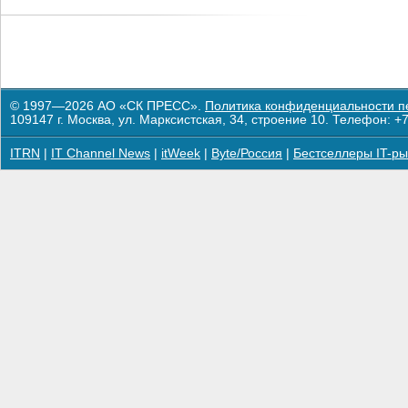
© 1997—2026 АО «СК ПРЕСС».
Политика конфиденциальности п
109147 г. Москва, ул. Марксистская, 34, строение 10. Телефон: +7
ITRN
|
IT Channel News
|
itWeek
|
Byte/Россия
|
Бестселлеры IT-ры