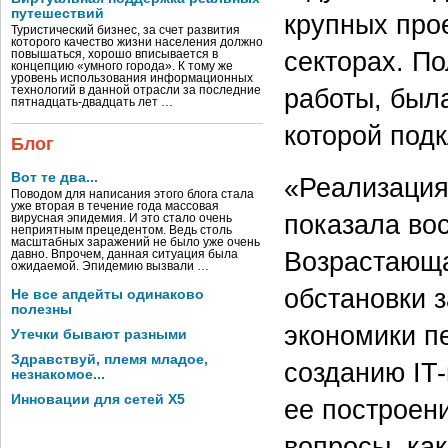
путешествий
крупных про
Туристический бизнес, за счет развития
которого качество жизни населения должно
секторах. П
повышаться, хорошо вписывается в
концепцию «умного города». К тому же
уровень использования информационных
работы, был
технологий в данной отрасли за последние
пятнадцать-двадцать лет …
которой под
Блог
Вот те два...
«Реализация
Поводом для написания этого блога стала
уже вторая в течение года массовая
показала во
вирусная эпидемия. И это стало очень
неприятным прецедентом. Ведь столь
масштабных заражений не было уже очень
Возрастающа
давно. Впрочем, данная ситуация была
ожидаемой. Эпидемию вызвали …
обстановки 
Не все апдейты одинаково
полезны
экономики п
Утечки бывают разными
Здравствуй, племя младое,
созданию IT
незнакомое...
Инновации для сетей X5
ее построен
вопросы, как