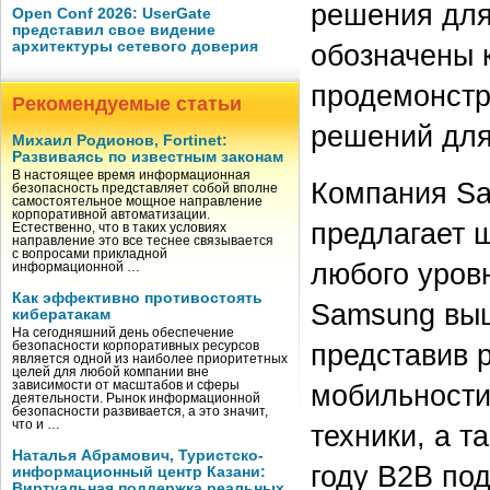
решения для
Open Conf 2026: UserGate
представил свое видение
архитектуры сетевого доверия
обозначены 
продемонстр
Рекомендуемые статьи
решений для
Михаил Родионов, Fortinet:
Развиваясь по известным законам
В настоящее время информационная
Компания Sa
безопасность представляет собой вполне
самостоятельное мощное направление
корпоративной автоматизации.
предлагает 
Естественно, что в таких условиях
направление это все теснее связывается
с вопросами прикладной
любого уров
информационной …
Как эффективно противостоять
Samsung выш
кибератакам
На сегодняшний день обеспечение
представив 
безопасности корпоративных ресурсов
является одной из наиболее приоритетных
целей для любой компании вне
зависимости от масштабов и сферы
мобильности
деятельности. Рынок информационной
безопасности развивается, а это значит,
что и …
техники, а т
Наталья Абрамович, Туристско-
году B2B по
информационный центр Казани:
Виртуальная поддержка реальных