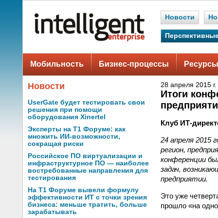
Новости
Но
Перспективные
Мобильность
Бизнес-процессы
Ресурсы
Новости
28 апреля 2015 г.
Итоги конф
UserGate будет тестировать свои
предприяти
решения при помощи
оборудования Xinertel
Клуб ИТ-директ
Эксперты на Т1 Форуме: как
множить ИИ-возможности,
24 апреля 2015 
сокращая риски
регион, предпри
Российское ПО виртуализации и
конференции бы
инфраструктурное ПО — наиболее
задач, возникаю
востребованные направления для
тестирования
предприятии.
На Т1 Форуме вывели формулу
Это уже четверт
эффективности ИТ с точки зрения
бизнеса: меньше тратить, больше
прошло «на одно
зарабатывать