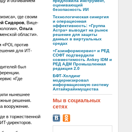
оду и обливанием
предложила инструмент,
оценивающий
безопасность ИИ
изиса», где своим
Технологическая синергия
и операционная
ей Сидоров
, Вице-
эффективность: «Группа
нологии»,
Ольга
Астра» выводит на рынок
менской области».
решение для защиты
данных в виртуальных
средах
м «POL против
решения для ИТ-
«Газинформсервис» и РЕД
СОФТ подтвердили
совместимость Ankey IDM и
РЕД АДМ Промышленная
едителей был
редакция 2.0
ференции.
БФТ-Холдинг
ервис «Где
модернизировал
информационную систему
Алтайкрайимущества
дили нынешнее
Мы в социальных
можные решения.
сетях
а вооружение.
де в торжественной
 ИТ-директоров.