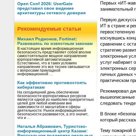
Первых «ИТ-жаво
Open Conf 2026: UserGate
представил свое видение
занимательный г
архитектуры сетевого доверия
Первую дискусс
ИТ в стране и ре
Рекомендуемые статьи
первостепенную 
коснувшись конц
Михаил Родионов, Fortinet:
сравнении с ост
Развиваясь по известным законам
В настоящее время информационная
стратегию разви
безопасность представляет собой вполне
электронные усл
самостоятельное мощное направление
корпоративной автоматизации.
услуг набирает 
Естественно, что в таких условиях
направление это все теснее связывается
электронных сер
с вопросами прикладной
личных данных ч
информационной …
практическом пр
Как эффективно противостоять
кибератакам
Резюмировал дис
На сегодняшний день обеспечение
безопасности корпоративных ресурсов
вышеописанные к
является одной из наиболее приоритетных
следовать тенде
целей для любой компании вне
зависимости от масштабов и сферы
деятельности. Рынок информационной
В блоке «безопа
безопасности развивается, а это значит,
что и …
который рассказ
Наталья Абрамович, Туристско-
Тему пожарной б
информационный центр Казани:
Виртуальная поддержка реальных