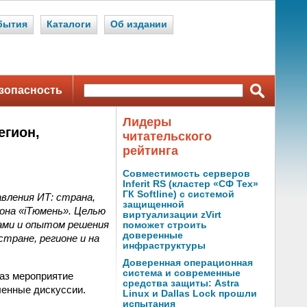
бытия
Каталоги
Об издании
зопасность
Лидеры
егион,
читательского
рейтинга
Совместимость серверов
Inferit RS (кластер «СФ Тех»
ГК Softline) с системой
авления ИТ: страна,
защищенной
она «iТюмень». Целью
виртуализации zVirt
ами и опытом решения
поможет строить
доверенные
тране, регионе и на
инфраструктуры
Доверенная операционная
система и современные
 раз мероприятие
средства защиты: Astra
ленные дискуссии.
Linux и Dallas Lock прошли
испытания