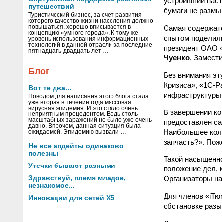
устроивший наст
путешествий
бумаги не размы
Туристический бизнес, за счет развития
которого качество жизни населения должно
Самая содержате
повышаться, хорошо вписывается в
концепцию «умного города». К тому же
опытом поделил
уровень использования информационных
технологий в данной отрасли за последние
президент ОАО 
пятнадцать-двадцать лет …
Чуенко
, Замест
Блог
Без внимания эт
Кризиса», «1С-Р
Вот те два...
инфраструктуры»
Поводом для написания этого блога стала
уже вторая в течение года массовая
вирусная эпидемия. И это стало очень
В завершении к
неприятным прецедентом. Ведь столь
масштабных заражений не было уже очень
предоставлен са
давно. Впрочем, данная ситуация была
Наибольшее кол
ожидаемой. Эпидемию вызвали …
запчасть?». Пож
Не все апдейты одинаково
полезны
Такой насыщенно
Утечки бывают разными
положение дел, 
Здравствуй, племя младое,
Организаторы на
незнакомое...
Для членов «iТю
Инновации для сетей X5
обстановке разы