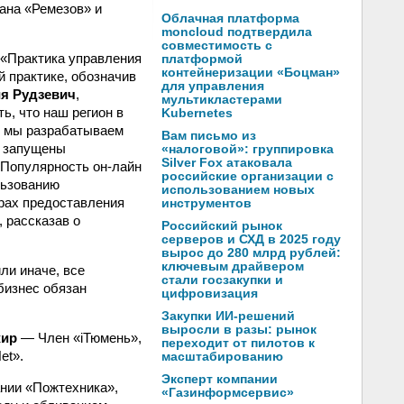
ана «Ремезов» и
Облачная платформа
moncloud подтвердила
совместимость с
 «Практика управления
платформой
контейнеризации «Боцман»
й практике, обозначив
для управления
я Рудзевич
,
мультикластерами
ь, что наш регион в
Kubernetes
с мы разрабатываем
Вам письмо из
е запущены
«налоговой»: группировка
Silver Fox атаковала
 Популярность он-лайн
российские организации с
льзованию
использованием новых
трах предоставления
инструментов
, рассказав о
Российский рынок
серверов и СХД в 2025 году
вырос до 280 млрд рублей:
ключевым драйвером
или иначе, все
стали госзакупки и
бизнес обязан
цифровизация
Закупки ИИ-решений
выросли в разы: рынок
жир
— Член «iТюмень»,
переходит от пилотов к
et».
масштабированию
Эксперт компании
ании «Пожтехника»,
«Газинформсервис»