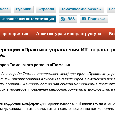
мера
Рубрики
Отрасли
Тематические обзоры
Со
 направления автоматизации
RSS
Подписка
 предприятия
Архитектура и инфраструктура
Бе
еренции «Практика управления ИТ: страна, р
е»
оров Тюменского региона «iТюмень»
года в городе Тюмени состоялась конференция: «Практика упр
ятие», организованная Клубом ИТ-директоров Тюменского реги
ло, собрать ИТ-сообщество для обмена методиками, практик
щих в процессе управления информационными технологиями в с
ая подобная конференция, организованная
«iТюмень»
, на этот
м дыхании» — как в зале, так и в холле постоянно велись ожив