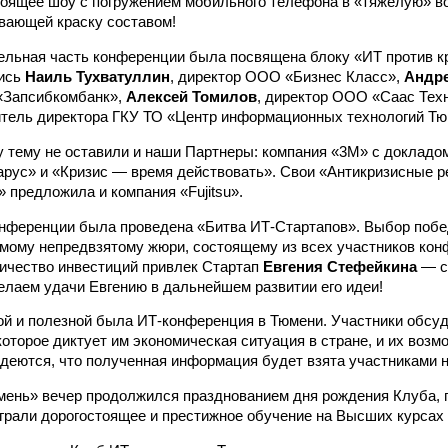
оящее шоу с погружением мобильного телефона в «тяжелую» в
вающей краску составом!
льная часть конференции была посвящена блоку «ИТ против кр
ись
Наиль Тухватуллин
, директор ООО «Бизнес Класс»,
Андр
«Запсибкомбанк»,
Алексей Томилов
, директор ООО «Саас Тех
итель директора ГКУ ТО «Центр информационных технологий Тю
у тему не оставили и наши Партнеры: компания «3М» с докладо
арус» и «Кризис — время действовать». Свои «Антикризисные 
 предложила и компания «Fujitsu».
онференции была проведена «Битва ИТ-Стартапов». Выбор поб
мому непредвзятому жюри, состоящему из всех участников кон
ичество инвестиций привлек Стартап
Евгения Стефейкина
— с
елаем удачи Евгению в дальнейшем развитии его идеи!
й и полезной была ИТ-конференция в Тюмени. Участники обсу
которое диктует им экономическая ситуация в стране, и их воз
деются, что полученная информация будет взята участниками н
мень» вечер продолжился празднованием дня рождения Клуба, г
грали дорогостоящее и престижное обучение на Высших курсах