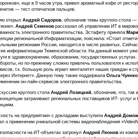
ронков», еще в 9 часов утра, привел ароматный кофе от рестор
енетик — тест отпечатков пальцев.
ию открыл
Андрей Сидоров
, обозначив темы круглого стола —
гионе».
Андрей Семенов
рассказал об управлении ИТ в мирово
важность электронного правительства. Эстафету приняла
Мари
епции региональной Информатизации, пояснила: «Стоит отметит
альными регионами России, находится в числе развитых. Сейча
тия информатизации Тюменской области. На данный момент уж
уги в здравоохранении, образовании, государственных услугах.
обороты, но по-прежнему сложно привлечь пользователя к испо
висов, т.к. большую роль играет менталитет наших граждан и с
ерез Интернет». Данную тему также поддержала
Ольга Чуенко
именении он-лайн-сервисов электронного правительства.
куссию круглого стола
Андрей Лозицкий
, обозначив, что, так 
онцепции затрагивают региональных поставщиков ИТ- услуг и 
нциям.
сность на предприятии» с докладами выступили
Андрей Домо
ал о применении уникальной системы видеонаблюдения «VideoN
езопасности на ИТ-объектах затронул
Андрей Леонов
из комп