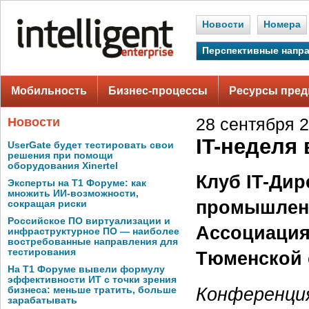
Новости
Номера
Перспективные напр
Мобильность
Бизнес-процессы
Ресурсы пред
Новости
28 сентября 2
IT-неделя
UserGate будет тестировать свои
решения при помощи
оборудования Xinertel
Клуб IT-Дир
Эксперты на Т1 Форуме: как
множить ИИ-возможности,
промышленн
сокращая риски
Российское ПО виртуализации и
Ассоциация
инфраструктурное ПО — наиболее
востребованные направления для
тестирования
Тюменской 
На Т1 Форуме вывели формулу
эффективности ИТ с точки зрения
Конференция
бизнеса: меньше тратить, больше
зарабатывать