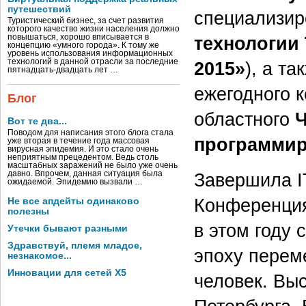
путешествий
специализир
Туристический бизнес, за счет развития
которого качество жизни населения должно
повышаться, хорошо вписывается в
технологии
концепцию «умного города». К тому же
уровень использования информационных
технологий в данной отрасли за последние
2015»
), а т
пятнадцать-двадцать лет …
ежегодного 
Блог
областного
Ч
Вот те два...
Поводом для написания этого блога стала
программи
уже вторая в течение года массовая
вирусная эпидемия. И это стало очень
неприятным прецедентом. Ведь столь
масштабных заражений не было уже очень
давно. Впрочем, данная ситуация была
Завершила I
ожидаемой. Эпидемию вызвали …
Конференц
Не все апдейты одинаково
полезны
в этом году
Утечки бывают разными
Здравствуй, племя младое,
эпоху перем
незнакомое...
Инновации для сетей X5
человек. Вы