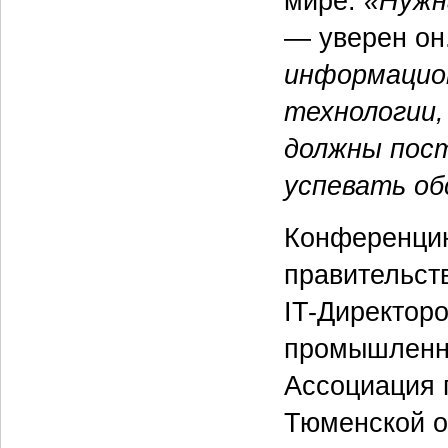
мире.
«Нужн
— уверен он
информацион
технологии,
должны пос
успевать об
Конференцию
правительст
IT-Директоро
промышленна
Ассоциация 
Тюменской о