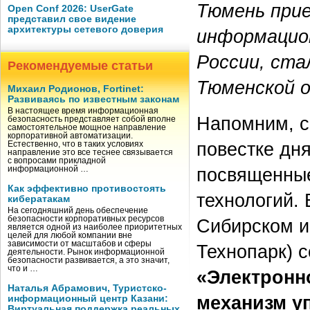
Тюмень прие
Open Conf 2026: UserGate
представил свое видение
архитектуры сетевого доверия
информацион
России, ста
Рекомендуемые статьи
Тюменской о
Михаил Родионов, Fortinet:
Развиваясь по известным законам
В настоящее время информационная
Напомним, с
безопасность представляет собой вполне
самостоятельное мощное направление
корпоративной автоматизации.
повестке дн
Естественно, что в таких условиях
направление это все теснее связывается
с вопросами прикладной
посвященные
информационной …
Как эффективно противостоять
технологий. 
кибератакам
На сегодняшний день обеспечение
безопасности корпоративных ресурсов
Сибирском и
является одной из наиболее приоритетных
целей для любой компании вне
зависимости от масштабов и сферы
Технопарк) 
деятельности. Рынок информационной
безопасности развивается, а это значит,
что и …
«Электронн
Наталья Абрамович, Туристско-
механизм у
информационный центр Казани:
Виртуальная поддержка реальных