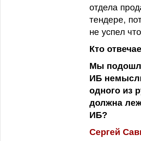
отдела прод
тендере, по
не успел чт
Кто отвеча
Мы подошли
ИБ немысли
одного из 
должна леж
ИБ?
Сергей Сав