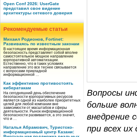
Open Conf 2026: UserGate
представил свое видение
архитектуры сетевого доверия
Рекомендуемые статьи
Михаил Родионов, Fortinet:
Развиваясь по известным законам
В настоящее время информационная
безопасность представляет собой вполне
самостоятельное мощное направление
корпоративной автоматизации.
Естественно, что в таких условиях
направление это все теснее связывается
с вопросами прикладной
информационной …
Как эффективно противостоять
кибератакам
Вопросы ин
На сегодняшний день обеспечение
безопасности корпоративных ресурсов
является одной из наиболее приоритетных
больше вол
целей для любой компании вне
зависимости от масштабов и сферы
деятельности. Рынок информационной
внедрение 
безопасности развивается, а это значит,
что и …
при всех их
Наталья Абрамович, Туристско-
информационный центр Казани:
Виртуальная поддержка реальных