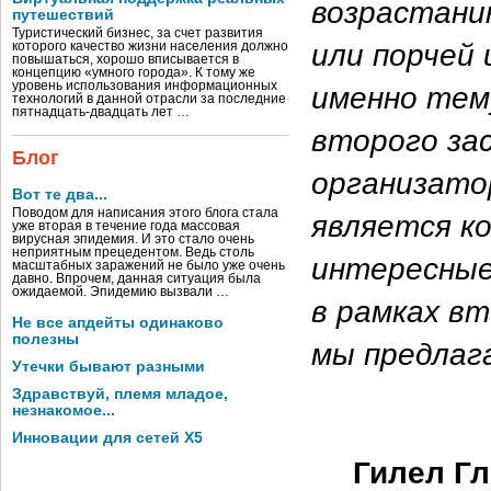
возрастанию
путешествий
Туристический бизнес, за счет развития
или порчей
которого качество жизни населения должно
повышаться, хорошо вписывается в
концепцию «умного города». К тому же
уровень использования информационных
именно тему
технологий в данной отрасли за последние
пятнадцать-двадцать лет …
второго за
Блог
организато
Вот те два...
Поводом для написания этого блога стала
является к
уже вторая в течение года массовая
вирусная эпидемия. И это стало очень
неприятным прецедентом. Ведь столь
интересные
масштабных заражений не было уже очень
давно. Впрочем, данная ситуация была
ожидаемой. Эпидемию вызвали …
в рамках вт
Не все апдейты одинаково
полезны
мы предлаг
Утечки бывают разными
Здравствуй, племя младое,
незнакомое...
Инновации для сетей X5
Гилел Г