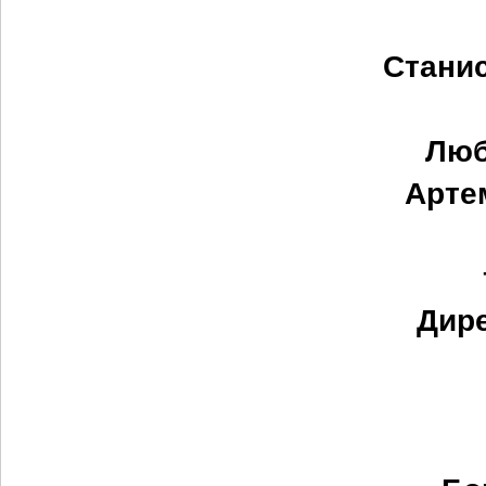
Стани
Люб
Арте
Дир