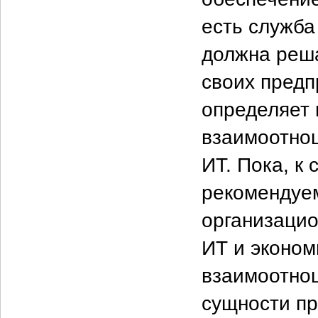
есть служба
должна реша
своих предп
определяет
взаимоотнош
ИТ. Пока, к
рекомендуе
организаци
ИТ и эконом
взаимоотнош
сущности пр