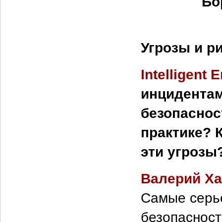
Бо
Угрозы и р
Intelligent E
инцидента
безопаснос
практике? 
эти угрозы
Валерий Х
Самые серь
безопасност