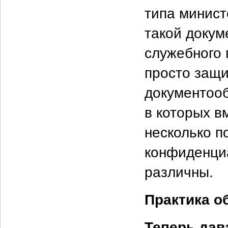
типа минист
такой докум
служебного 
просто защи
документооб
в которых в
несколько п
конфиденциа
различны.
Практика о
Теперь дав