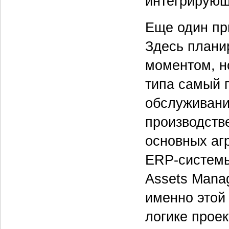
интегрирующ
Еще один при
Здесь плани
моментом, н
типа самый г
обслуживани
производств
основных аг
ERP-системы
Assets Mana
именно этой
логике проек