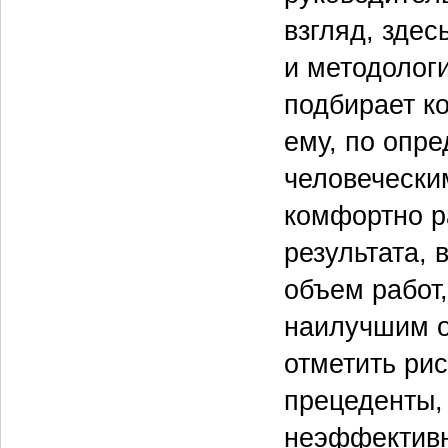
взгляд, здес
и методолог
подбирает к
ему, по опр
человечески
комфортно ра
результата,
объем работ,
наилучшим о
отметить рис
прецеденты,
неэффективн