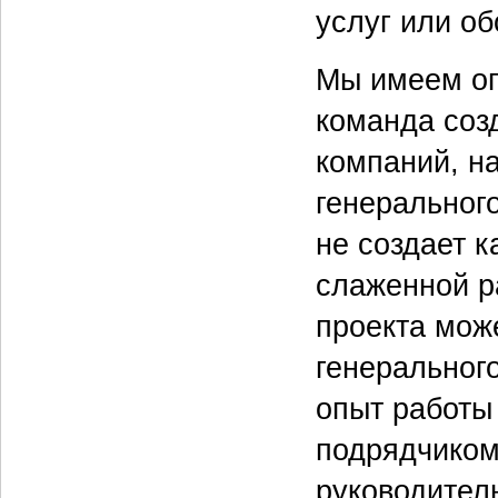
услуг или о
Мы имеем оп
команда соз
компаний, н
генеральног
не создает к
слаженной р
проекта мож
генеральног
опыт работы
подрядчиком
руководител