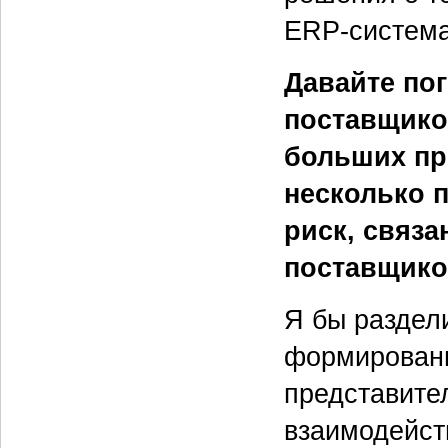
ERP-система
Давайте по
поставщико
больших про
несколько 
риск, связ
поставщико
Я бы раздели
формировани
представител
взаимодейст