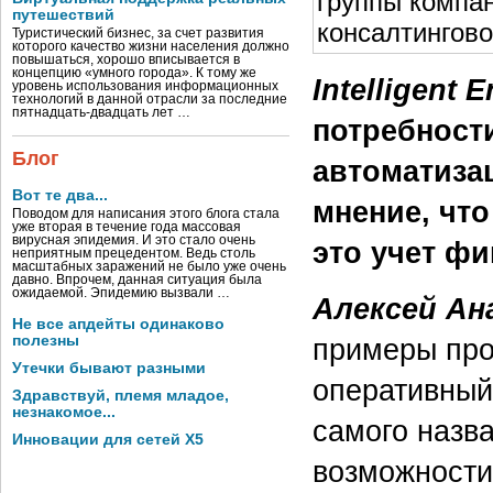
группы компан
путешествий
консалтингово
Туристический бизнес, за счет развития
которого качество жизни населения должно
повышаться, хорошо вписывается в
концепцию «умного города». К тому же
Intelligent E
уровень использования информационных
технологий в данной отрасли за последние
пятнадцать-двадцать лет …
потребност
Блог
автоматиза
Вот те два...
мнение, что
Поводом для написания этого блога стала
уже вторая в течение года массовая
вирусная эпидемия. И это стало очень
это учет фи
неприятным прецедентом. Ведь столь
масштабных заражений не было уже очень
давно. Впрочем, данная ситуация была
ожидаемой. Эпидемию вызвали …
Алексей Ан
Не все апдейты одинаково
полезны
примеры про
Утечки бывают разными
оперативный
Здравствуй, племя младое,
незнакомое...
самого назва
Инновации для сетей X5
возможности