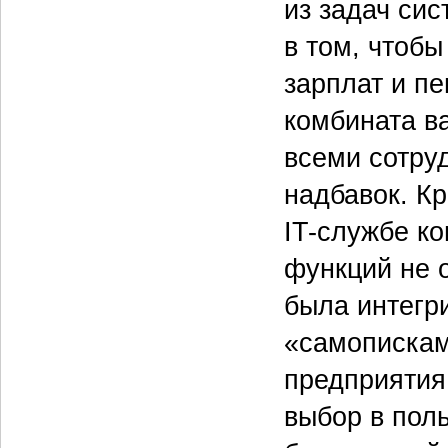
из задач си
в том, чтобы
зарплат и пе
комбината в
всеми сотру
надбавок. К
IT-службе к
функций не 
была интегр
«самописками
предприятия
выбор в пол