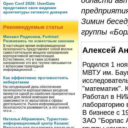
области авт
Open Conf 2026: UserGate
представил свое видение
предприятия
архитектуры сетевого доверия
Зимин бесед
Рекомендуемые статьи
группы «Бор
Михаил Родионов, Fortinet:
Развиваясь по известным законам
В настоящее время информационная
Алексей А
безопасность представляет собой вполне
самостоятельное мощное направление
корпоративной автоматизации.
Естественно, что в таких условиях
Родился 1 ноя
направление это все теснее связывается
с вопросами прикладной
информационной …
МВТУ им. Баум
Как эффективно противостоять
исследовател
кибератакам
"математик". 
На сегодняшний день обеспечение
безопасности корпоративных ресурсов
является одной из наиболее приоритетных
Работал в НИ
целей для любой компании вне
зависимости от масштабов и сферы
лабораторию 
деятельности. Рынок информационной
безопасности развивается, а это значит,
В бизнесе с 1
что и …
ЗАО "Борлас А
Наталья Абрамович, Туристско-
информационный центр Казани:
Виртуальная поддержка реальных