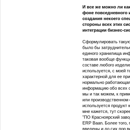
И все же можно ли к
фоне повседневного 
создания некоего сп
стороны всех этих си
интеграции бизнес-с
Сформулировать такую 
было бы затруднительн
единого хранилища инф
таковая вообще функци
составе любого издели
используется, с моей 
характерной для ее при
нормально работающая 
информацию обо всех с
мы и так можем, к прим
или производственном 
используется продукт к
мне кажется, тут скор
"ПО Красноярский заво
ERP Baan. Более того, 
введены и до сих пор 