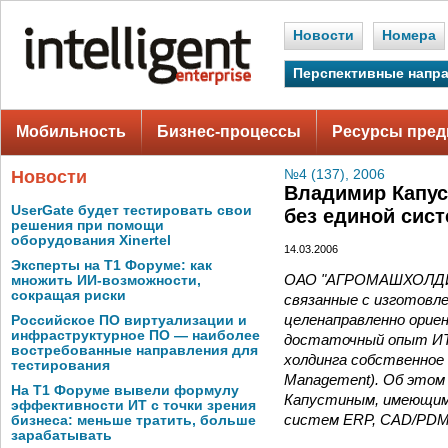
Новости
Номера
Перспективные напр
Мобильность
Бизнес-процессы
Ресурсы пред
Новости
№4 (137), 2006
Владимир Капу
UserGate будет тестировать свои
без единой сис
решения при помощи
оборудования Xinertel
14.03.2006
Эксперты на Т1 Форуме: как
ОАО "АГРОМАШХОЛДИНГ
множить ИИ-возможности,
сокращая риски
связанные с изготовл
целенаправленно орие
Российское ПО виртуализации и
инфраструктурное ПО — наиболее
достаточный опыт ИТ-
востребованные направления для
холдинга собственное 
тестирования
Management). Об это
На Т1 Форуме вывели формулу
Капустиным, имеющим 
эффективности ИТ с точки зрения
систем ERP, CAD/PDM 
бизнеса: меньше тратить, больше
зарабатывать