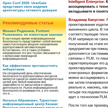
Intelligent Enterprise:
К
Open Conf 2026: UserGate
ассоциировать с техн
представил свое видение
архитектуры сетевого доверия
вкладываете в понят
Владимир Капустин:
Рекомендуемые статьи
проектирования издели
жизненного цикла. В то
Михаил Родионов, Fortinet:
соответствующие техно
Развиваясь по известным законам
PLM напрямую не связа
В настоящее время информационная
безопасность представляет собой вполне
полученной на этапе ег
самостоятельное мощное направление
корпоративной автоматизации.
предприятии при помощ
Естественно, что в таких условиях
дополняется системам
направление это все теснее связывается
с вопросами прикладной
связаны с PLM, то лиш
информационной …
характеризующих его д
Как эффективно противостоять
проектируемая модель 
кибератакам
электронных форматов,
На сегодняшний день обеспечение
безопасности корпоративных ресурсов
можно ассоциировать с
является одной из наиболее приоритетных
как затем планировалос
целей для любой компании вне
зависимости от масштабов и сферы
реально и, наконец, к
деятельности. Рынок информационной
безопасности развивается, а это значит,
четыре последовательн
что и …
идет о технологии PLM.
Наталья Абрамович, Туристско-
информационный центр Казани:
После того как произв
Виртуальная поддержка реальных