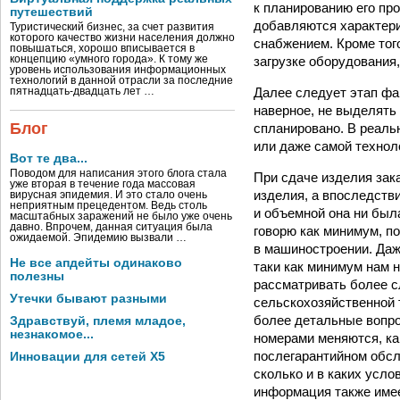
к планированию его про
путешествий
добавляются характери
Туристический бизнес, за счет развития
которого качество жизни населения должно
снабжением. Кроме тог
повышаться, хорошо вписывается в
загрузке оборудования
концепцию «умного города». К тому же
уровень использования информационных
технологий в данной отрасли за последние
Далее следует этап фа
пятнадцать-двадцать лет …
наверное, не выделять
Блог
спланировано. В реаль
или даже самой технол
Вот те два...
Поводом для написания этого блога стала
При сдаче изделия зак
уже вторая в течение года массовая
изделия, а впоследств
вирусная эпидемия. И это стало очень
неприятным прецедентом. Ведь столь
и объемной она ни был
масштабных заражений не было уже очень
давно. Впрочем, данная ситуация была
говорю как минимум, п
ожидаемой. Эпидемию вызвали …
в машиностроении. Даже
Не все апдейты одинаково
таки как минимум нам 
полезны
рассматривать более с
Утечки бывают разными
сельскохозяйственной т
более детальные вопро
Здравствуй, племя младое,
незнакомое...
номерами меняются, как
послегарантийном обсл
Инновации для сетей X5
сколько и в каких усло
информация также имее