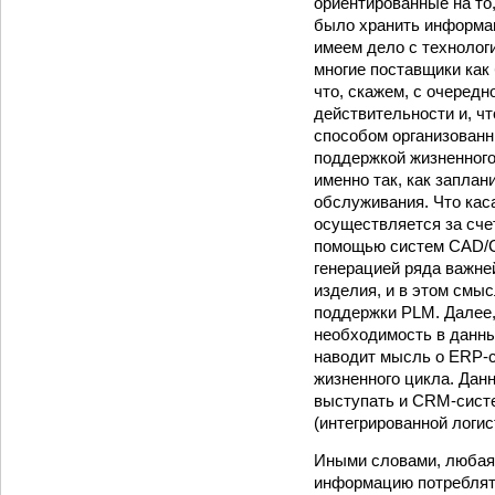
ориентированные на то
было хранить информац
имеем дело с технолог
многие поставщики как
что, скажем, с очередн
действительности и, ч
способом организованн
поддержкой жизненного
именно так, как заплан
обслуживания. Что кас
осуществляется за сче
помощью систем CAD/C
генерацией ряда важне
изделия, и в этом см
поддержки PLM. Далее,
необходимость в данны
наводит мысль о ERP-с
жизненного цикла. Дан
выступать и CRM-систе
(интегрированной логис
Иными словами, любая 
информацию потреблять