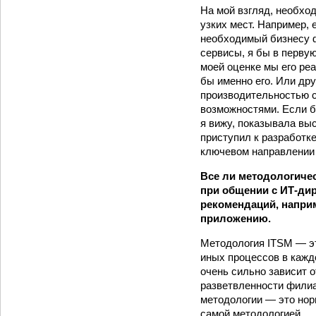
На мой взгляд, необхо
узких мест. Например, 
необходимый бизнесу 
сервисы, я бы в перву
моей оценке мы его реа
бы именно его. Или др
производительностью с
возможностями. Если бы
я вижу, показывала вы
приступил к разработк
ключевом направлении 
Все ли методологиче
при общении с ИТ-ди
рекомендаций, наприм
приложению.
Методология ITSM — эт
иных процессов в кажд
очень сильно зависит 
разветвленности филиал
методологии — это норм
самой методологией.