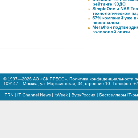
рейтинге КЭДО
SimpleOne и NAS Te
технологическом па
57% компаний уже в
персоналом
МегаФон подтвердил
голосовой связи
© 1997—2026 АО «СК ПРЕСС».
Политика конфиденциальности п
109147 г. Москва, ул. Марксистская, 34, строение 10. Телефон: +7
ITRN
|
IT Channel News
|
itWeek
|
Byte/Россия
|
Бестселлеры IT-ры