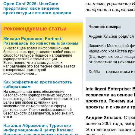
системы управления И
Open Conf 2026: UserGate
представил свое видение
внедрения и сопровож
архитектуры сетевого доверия
Человек номера
Рекомендуемые статьи
Андрей Хлызов родился в
Михаил Родионов, Fortinet:
Развиваясь по известным законам
Закончил Московский фи
В настоящее время информационная
народного хозяйства при
безопасность представляет собой вполне
самостоятельное мощное направление
(ВЦ, научные организаци
корпоративной автоматизации.
от заместителя начальни
Естественно, что в таких условиях
направление это все теснее связывается
с вопросами прикладной
Хобби — горные лыжи и 
информационной …
Как эффективно противостоять
кибератакам
Intelligent Enterpris
На сегодняшний день обеспечение
сервисами на основе I
безопасности корпоративных ресурсов
является одной из наиболее приоритетных
проектов. Почему вы 
целей для любой компании вне
зависимости от масштабов и сферы
проекты и с какими 
деятельности. Рынок информационной
безопасности развивается, а это значит,
Андрей Хлызов:
Строи
что и …
осенью 2001 года, выб
Наталья Абрамович, Туристско-
Этот выбор мы зафикси
информационный центр Казани:
Виртуальная поддержка реальных