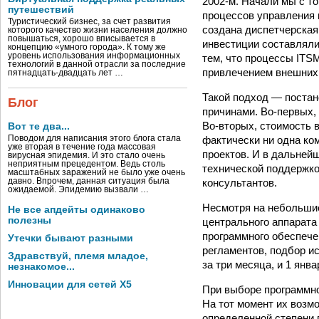
2002-м. Начали мы с то
путешествий
процессов управления 
Туристический бизнес, за счет развития
создана диспетчерская
которого качество жизни населения должно
повышаться, хорошо вписывается в
инвестиции составляли
концепцию «умного города». К тому же
уровень использования информационных
тем, что процессы ITS
технологий в данной отрасли за последние
привлечением внешних 
пятнадцать-двадцать лет …
Такой подход — постан
Блог
причинами. Во-первых,
Во-вторых, стоимость 
Вот те два...
Поводом для написания этого блога стала
фактически ни одна ко
уже вторая в течение года массовая
проектов. И в дальней
вирусная эпидемия. И это стало очень
неприятным прецедентом. Ведь столь
технической поддержко
масштабных заражений не было уже очень
давно. Впрочем, данная ситуация была
консультантов.
ожидаемой. Эпидемию вызвали …
Несмотря на небольшие
Не все апдейты одинаково
полезны
центрального аппарата
программного обеспече
Утечки бывают разными
регламентов, подбор 
Здравствуй, племя младое,
за три месяца, и 1 янв
незнакомое...
Инновации для сетей X5
При выборе программно
На тот момент их возм
определенной степени 