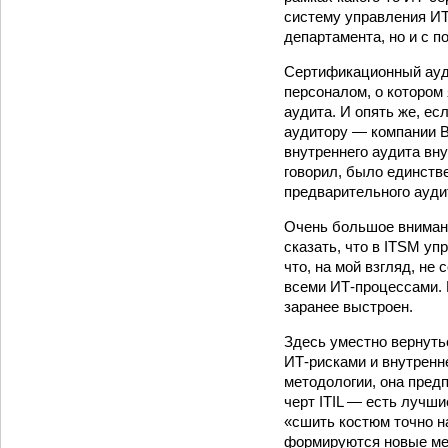
систему управления ИТ
департамента, но и с 
Сертификационный ауди
персоналом, о котором
аудита. И опять же, ес
аудитору — компании BS
внутреннего аудита вну
говорил, было единств
предварительного ауди
Очень большое вниман
сказать, что в ITSM у
что, на мой взгляд, не
всеми ИТ-процессами. 
заранее вы­строен.
Здесь уместно вернуть
ИТ-рисками и внутренне
методологии, она предп
черт ITIL — есть лучши
«сшить костюм точно н
формируются новые мет