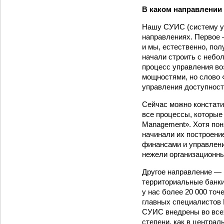
В каком направлении
Нашу СУИС (систему у
направлениях. Первое 
и мы, естественно, по
начали строить с небо
процесс управления в
мощностями, но слово 
управления доступност
Сейчас можно констати
все процессы, которые 
Management». Хотя поня
начинали их построение
финансами и управлени
нежели организационны
Другое направление — 
территориальные банки
у нас более 20 000 то
главных специалистов
СУИС внедрены во всех
степени, как в цент­ра