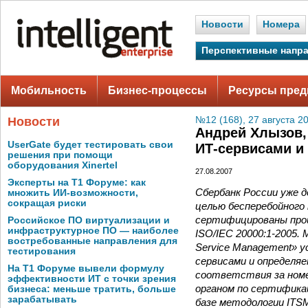
Новости
Номера
Перспективные напр
Мобильность
Бизнес-процессы
Ресурсы пред
Новости
№12 (168), 27 августа 2
Андрей Хлызов,
UserGate будет тестировать свои
ИТ-сервисами и
решения при помощи
оборудования Xinertel
27.08.2007
Эксперты на Т1 Форуме: как
Сбербанк России уже д
множить ИИ-возможности,
сокращая риски
целью бесперебойного 
сертифицированы про
Российское ПО виртуализации и
инфраструктурное ПО — наиболее
ISO/IEC 20000:1-2005.
востребованные направления для
Service Management» 
тестирования
сервисами и определя
На Т1 Форуме вывели формулу
соответствия за номе
эффективности ИТ с точки зрения
органом по сертификаци
бизнеса: меньше тратить, больше
зарабатывать
базе методологии ITS