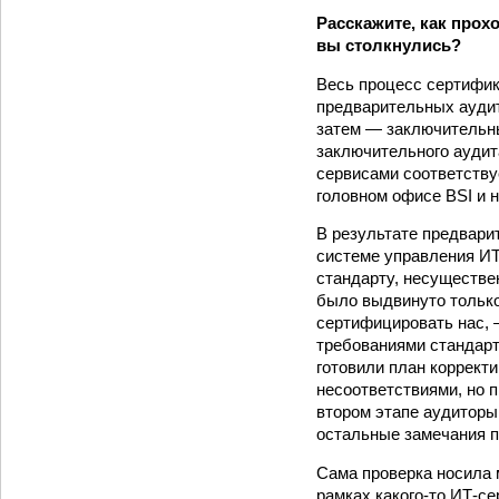
Расскажите, как прох
вы столкнулись?
Весь процесс сертифик
предварительных аудит
затем — заключительны
заключительного аудит
сервисами соответству
головном офисе BSI и 
В результате предвари
системе управления ИТ
стандарту, несуществе
было выдвинуто только
сертифицировать нас, 
требованиями стандарт
готовили план коррект
несоответствиями, но п
втором этапе аудиторы
остальные замечания 
Сама проверка носила 
рамках какого-то ИТ-се