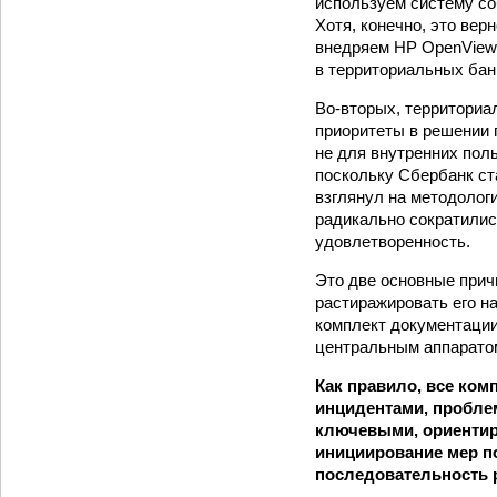
используем систему со
Хотя, конечно, это ве
внедряем HP OpenView P
в территориальных бан
Во-вторых, территориа
приоритеты в решении 
не для внутренних пол
поскольку Сбербанк ст
взглянул на методолог
радикально сократилис
удовлетворенность.
Это две основные прич
растиражировать его н
комплект документации
центральным аппарато
Как правило, все ком
инцидентами, пробле
ключевыми, ориентир
инициирование мер п
последовательность 