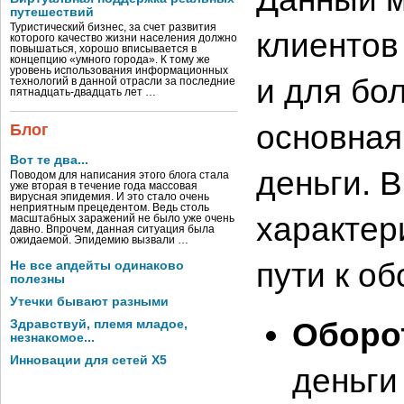
путешествий
Туристический бизнес, за счет развития
клиентов
которого качество жизни населения должно
повышаться, хорошо вписывается в
концепцию «умного города». К тому же
уровень использования информационных
и для бо
технологий в данной отрасли за последние
пятнадцать-двадцать лет …
основная
Блог
Вот те два...
деньги. 
Поводом для написания этого блога стала
уже вторая в течение года массовая
вирусная эпидемия. И это стало очень
неприятным прецедентом. Ведь столь
характер
масштабных заражений не было уже очень
давно. Впрочем, данная ситуация была
ожидаемой. Эпидемию вызвали …
пути к о
Не все апдейты одинаково
полезны
Утечки бывают разными
Оборо
Здравствуй, племя младое,
незнакомое...
Инновации для сетей X5
деньги