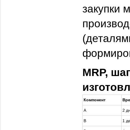
закупки 
производ
(деталям
формиров
MRP, шаг
изготовл
Компонент
Вр
A
2 д
B
1 д