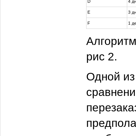
D
4 д
E
3 д
F
1 д
Алгоритм
рис 2.
Одной из
сравнени
перезака
предпола