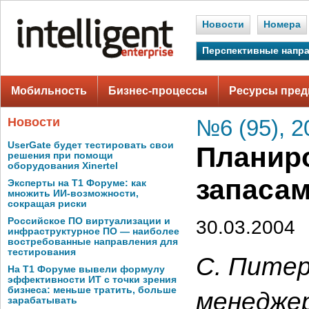
Новости
Номера
Перспективные напр
Мобильность
Бизнес-процессы
Ресурсы пред
Новости
№6 (95), 2
UserGate будет тестировать свои
Планиро
решения при помощи
оборудования Xinertel
запаса
Эксперты на Т1 Форуме: как
множить ИИ-возможности,
сокращая риски
Российское ПО виртуализации и
30.03.2004
инфраструктурное ПО — наиболее
востребованные направления для
тестирования
С. Питер
На Т1 Форуме вывели формулу
эффективности ИТ с точки зрения
бизнеса: меньше тратить, больше
менеджер
зарабатывать