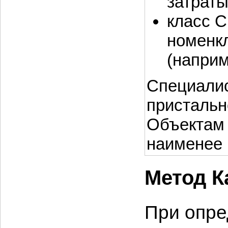
затраты
класс C
номенк
(наприм
Специалис
пристальн
Объектам 
наименее 
Метод К
При опре