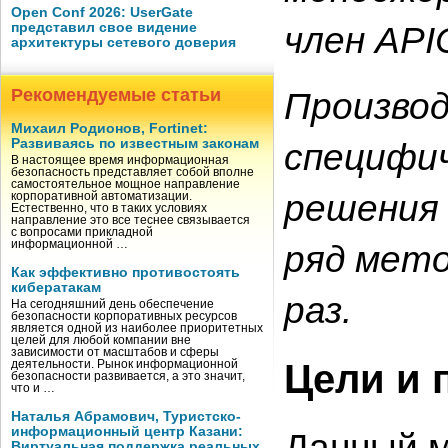
Open Conf 2026: UserGate
член API
представил свое видение
архитектуры сетевого доверия
Рекомендуемые статьи
Произво
Михаил Родионов, Fortinet:
Развиваясь по известным законам
специфич
В настоящее время информационная
безопасность представляет собой вполне
самостоятельное мощное направление
решения 
корпоративной автоматизации.
Естественно, что в таких условиях
направление это все теснее связывается
с вопросами прикладной
информационной …
ряд мето
Как эффективно противостоять
кибератакам
раз.
На сегодняшний день обеспечение
безопасности корпоративных ресурсов
является одной из наиболее приоритетных
целей для любой компании вне
зависимости от масштабов и сферы
Цели и 
деятельности. Рынок информационной
безопасности развивается, а это значит,
что и …
Наталья Абрамович, Туристско-
информационный центр Казани:
Данный м
Виртуальная поддержка реальных