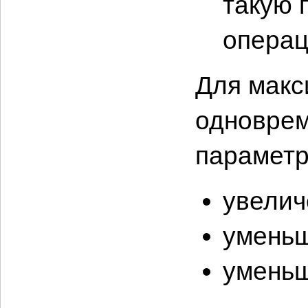
такую 
операц
Для макс
одноврем
параметр
увелич
уменьш
уменьш