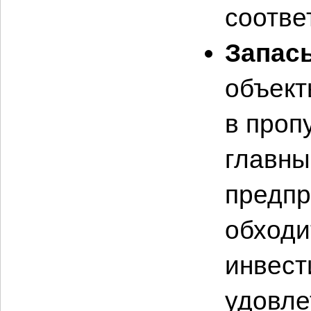
соотве
Запас
объект
в проп
главны
предпр
обходит
инвест
удовле