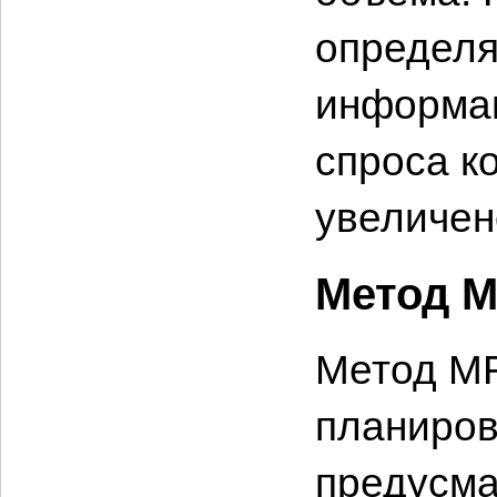
определя
информац
спроса к
увеличен
Метод 
Метод MRP
планиров
предусма