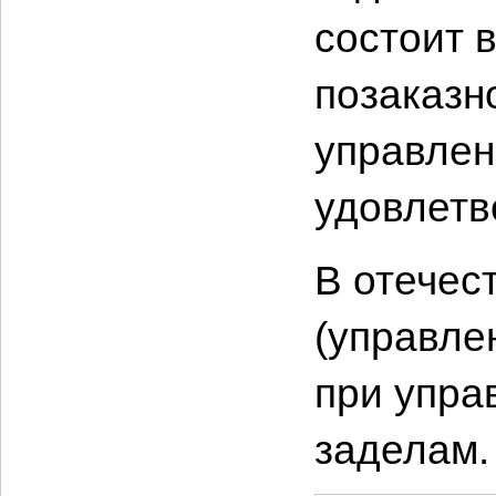
состоит в
позаказн
управлен
удовлетв
В отечес
(управле
при упра
заделам.