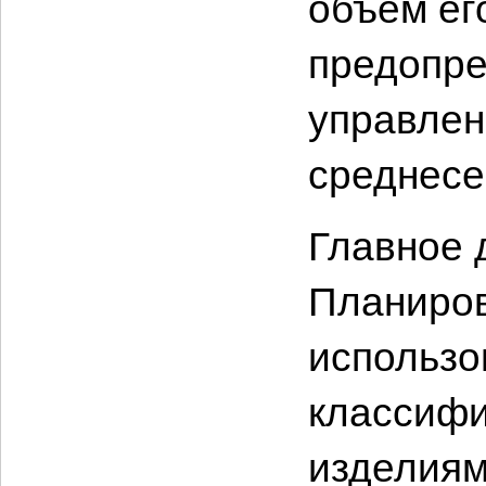
объем ег
предопре
управлен
среднесе
Главное 
Планиров
использо
классифи
изделиям