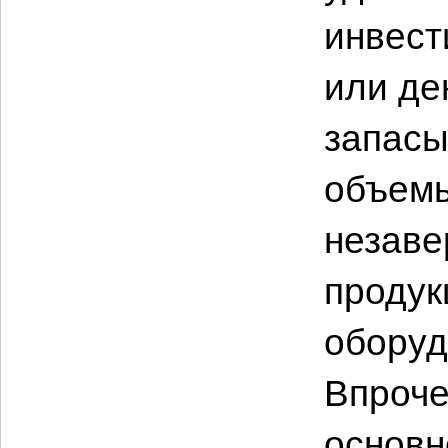
инвест
или де
запасы
объемы
незаве
продук
оборуд
Впроче
основн