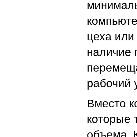
минималь
компьюте
цеха или
наличие 
перемеща
рабочий 
Вместо к
которые 
объема. 