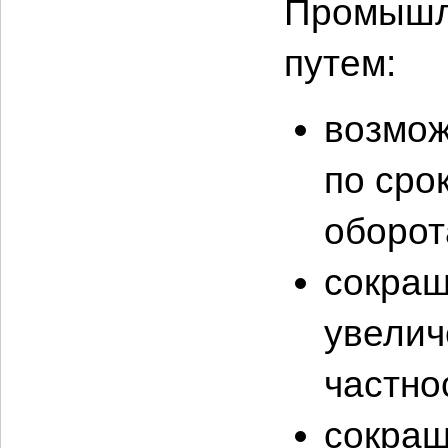
Промышле
путем:
возмож
по сро
оборот
сокращ
увелич
частно
сокращ