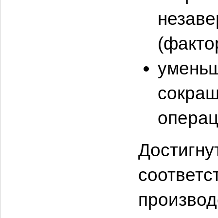
незаве
(факто
уменьш
сокращ
операц
Достигну
соответс
производ