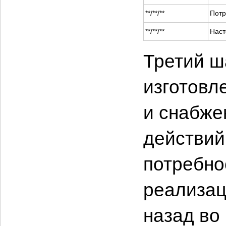
**/**/**
Потр
**/**/**
Наст
Третий ш
изготовл
и снабже
действий
потребно
реализац
назад во