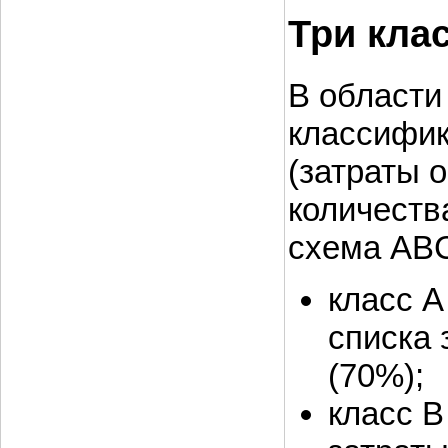
Три кла
В области
классифик
(затраты 
количеств
схема AB
класс A
списка 
(70%);
класс B