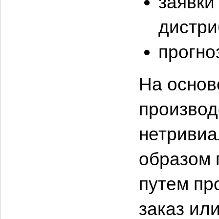
заявки
дистри
прогно
На основ
производ
нетривиал
образом 
путем пр
заказ или