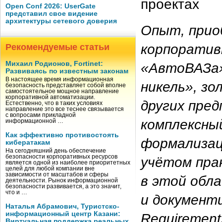
проектах
Open Conf 2026: UserGate
представил свое видение
архитектуры сетевого доверия
Опыт, прио
корпоратив
Рекомендуемые статьи
Михаил Родионов, Fortinet:
«АвтоВАЗа»
Развиваясь по известным законам
В настоящее время информационная
никель», з
безопасность представляет собой вполне
самостоятельное мощное направление
корпоративной автоматизации.
других пре
Естественно, что в таких условиях
направление это все теснее связывается
с вопросами прикладной
комплексный
информационной …
Как эффективно противостоять
формализац
кибератакам
На сегодняшний день обеспечение
безопасности корпоративных ресурсов
учётом пра
является одной из наиболее приоритетных
целей для любой компании вне
зависимости от масштабов и сферы
в этой обл
деятельности. Рынок информационной
безопасности развивается, а это значит,
что и …
и документ
Наталья Абрамович, Туристско-
информационный центр Казани:
Requirements
Виртуальная поддержка реальных