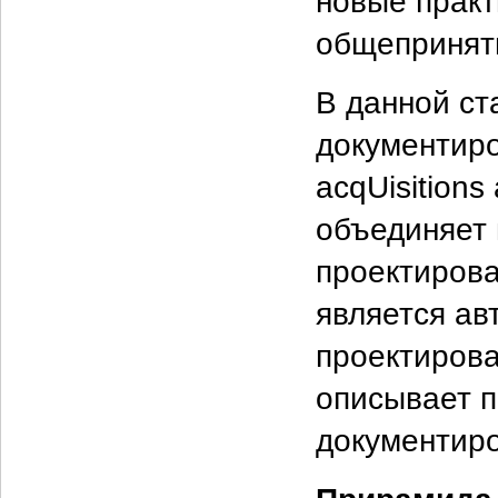
новые практ
общеприняты
В данной ст
документиро
acqUisitions
объединяет 
проектирова
является ав
проектирова
описывает п
документиро