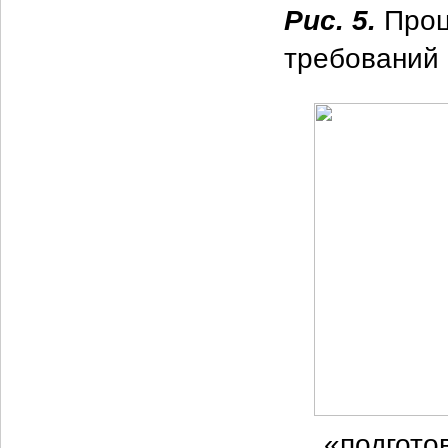
Рис. 5.
Проц
требований 
«подгото