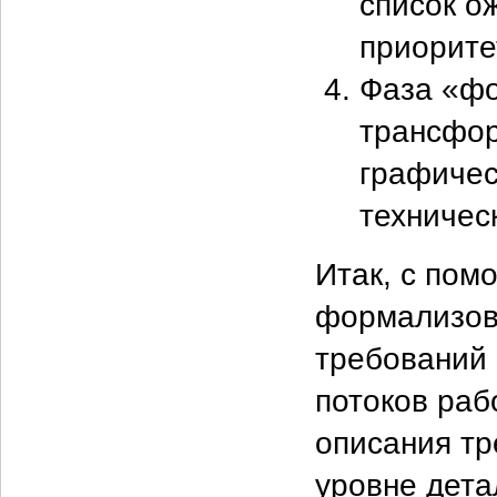
список о
приорите
Фаза «фо
трансфор
графичес
техничес
Итак, с по
формализов
требований 
потоков раб
описания тр
уровне дет