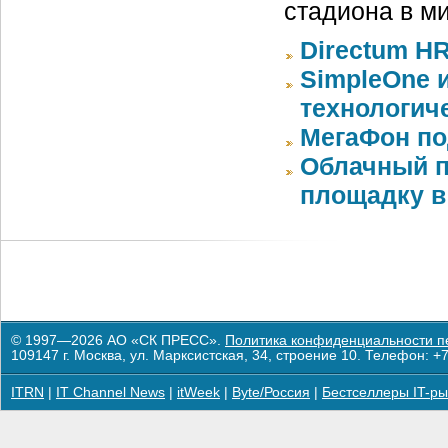
стадиона в м
Directum H
SimpleOne 
технологич
МегаФон по
Облачный п
площадку в 
© 1997—2026 АО «СК ПРЕСС».
Политика конфиденциальности п
109147 г. Москва, ул. Марксистская, 34, строение 10. Телефон: +7
ITRN
|
IT Channel News
|
itWeek
|
Byte/Россия
|
Бестселлеры IT-ры