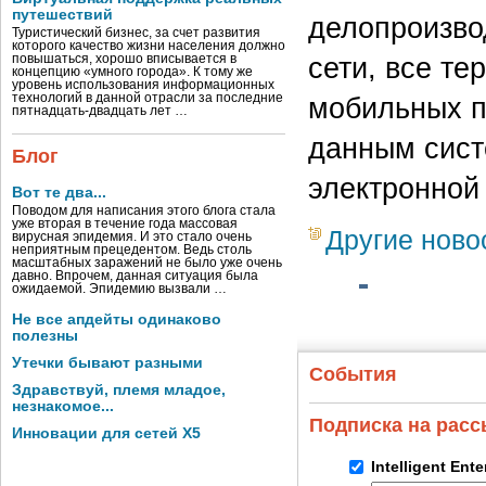
путешествий
делопроизво
Туристический бизнес, за счет развития
которого качество жизни населения должно
сети, все т
повышаться, хорошо вписывается в
концепцию «умного города». К тому же
уровень использования информационных
технологий в данной отрасли за последние
мобильных п
пятнадцать-двадцать лет …
данным сист
Блог
электронной
Вот те два...
Поводом для написания этого блога стала
уже вторая в течение года массовая
Другие ново
вирусная эпидемия. И это стало очень
неприятным прецедентом. Ведь столь
масштабных заражений не было уже очень
давно. Впрочем, данная ситуация была
ожидаемой. Эпидемию вызвали …
Не все апдейты одинаково
полезны
Утечки бывают разными
События
Здравствуй, племя младое,
незнакомое...
Подписка на рас
Инновации для сетей X5
Intelligent Ent