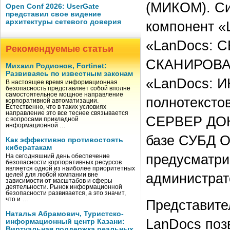
(МИКОМ). Си
Open Conf 2026: UserGate
представил свое видение
архитектуры сетевого доверия
компонент 
«LanDocs: 
Рекомендуемые статьи
СКАНИРОВА
Михаил Родионов, Fortinet:
Развиваясь по известным законам
«LanDocs: 
В настоящее время информационная
безопасность представляет собой вполне
самостоятельное мощное направление
полнотексто
корпоративной автоматизации.
Естественно, что в таких условиях
направление это все теснее связывается
СЕРВЕР ДОК
с вопросами прикладной
информационной …
базе СУБД Or
Как эффективно противостоять
кибератакам
предусматри
На сегодняшний день обеспечение
безопасности корпоративных ресурсов
является одной из наиболее приоритетных
администра
целей для любой компании вне
зависимости от масштабов и сферы
деятельности. Рынок информационной
безопасности развивается, а это значит,
что и …
Представите
Наталья Абрамович, Туристско-
LanDocs поз
информационный центр Казани:
Виртуальная поддержка реальных