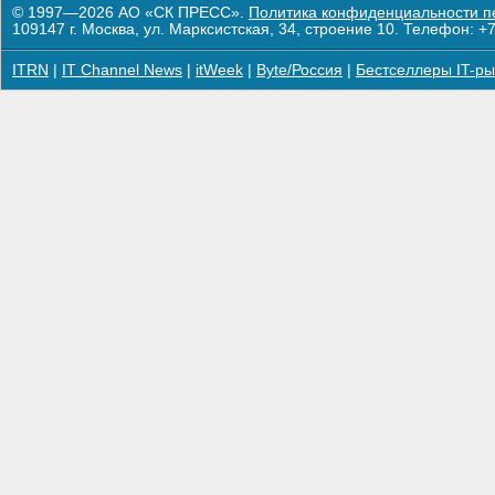
© 1997—2026 АО «СК ПРЕСС».
Политика конфиденциальности п
109147 г. Москва, ул. Марксистская, 34, строение 10. Телефон: +7
ITRN
|
IT Channel News
|
itWeek
|
Byte/Россия
|
Бестселлеры IT-ры