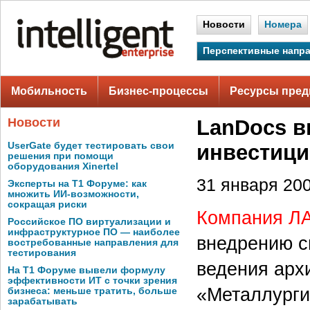
Новости
Номера
Перспективные напр
Мобильность
Бизнес-процессы
Ресурсы пред
Новости
LanDocs в
UserGate будет тестировать свои
инвестиц
решения при помощи
оборудования Xinertel
31 января 200
Эксперты на Т1 Форуме: как
множить ИИ-возможности,
сокращая риски
Компания Л
Российское ПО виртуализации и
инфраструктурное ПО — наиболее
внедрению с
востребованные направления для
тестирования
ведения арх
На Т1 Форуме вывели формулу
эффективности ИТ с точки зрения
«Металлурги
бизнеса: меньше тратить, больше
зарабатывать