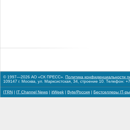
© 1997—2026 АО «СК ПРЕСС».
Политика конфиденциальности п
109147 г. Москва, ул. Марксистская, 34, строение 10. Телефон: +7
ITRN
|
IT Channel News
|
itWeek
|
Byte/Россия
|
Бестселлеры IT-ры