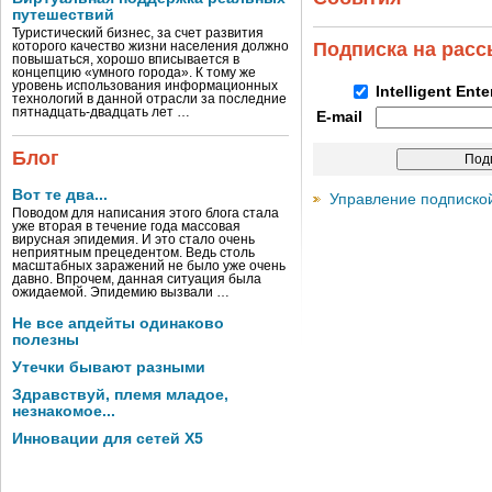
путешествий
Туристический бизнес, за счет развития
Подписка на рас
которого качество жизни населения должно
повышаться, хорошо вписывается в
концепцию «умного города». К тому же
уровень использования информационных
Intelligent Ent
технологий в данной отрасли за последние
пятнадцать-двадцать лет …
E-mail
Блог
Вот те два...
Управление подписко
Поводом для написания этого блога стала
уже вторая в течение года массовая
вирусная эпидемия. И это стало очень
неприятным прецедентом. Ведь столь
масштабных заражений не было уже очень
давно. Впрочем, данная ситуация была
ожидаемой. Эпидемию вызвали …
Не все апдейты одинаково
полезны
Утечки бывают разными
Здравствуй, племя младое,
незнакомое...
Инновации для сетей X5