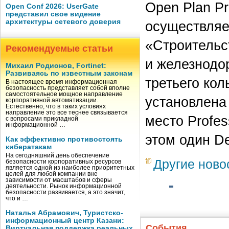
Open Plan Pr
Open Conf 2026: UserGate
представил свое видение
архитектуры сетевого доверия
осуществляе
«Строительс
Рекомендуемые статьи
и железнодо
Михаил Родионов, Fortinet:
Развиваясь по известным законам
третьего ко
В настоящее время информационная
безопасность представляет собой вполне
самостоятельное мощное направление
установлена
корпоративной автоматизации.
Естественно, что в таких условиях
направление это все теснее связывается
место Profes
с вопросами прикладной
информационной …
этом один De
Как эффективно противостоять
кибератакам
На сегодняшний день обеспечение
Другие ново
безопасности корпоративных ресурсов
является одной из наиболее приоритетных
целей для любой компании вне
зависимости от масштабов и сферы
деятельности. Рынок информационной
безопасности развивается, а это значит,
что и …
Наталья Абрамович, Туристско-
информационный центр Казани:
События
Виртуальная поддержка реальных