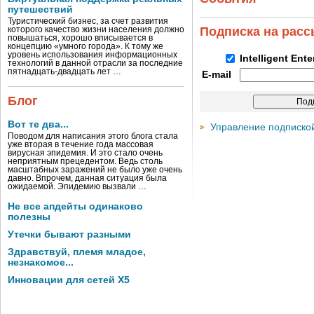
путешествий
Туристический бизнес, за счет развития
Подписка на рас
которого качество жизни населения должно
повышаться, хорошо вписывается в
концепцию «умного города». К тому же
уровень использования информационных
Intelligent Ent
технологий в данной отрасли за последние
пятнадцать-двадцать лет …
E-mail
Блог
Вот те два...
Управление подписко
Поводом для написания этого блога стала
уже вторая в течение года массовая
вирусная эпидемия. И это стало очень
неприятным прецедентом. Ведь столь
масштабных заражений не было уже очень
давно. Впрочем, данная ситуация была
ожидаемой. Эпидемию вызвали …
Не все апдейты одинаково
полезны
Утечки бывают разными
Здравствуй, племя младое,
незнакомое...
Инновации для сетей X5