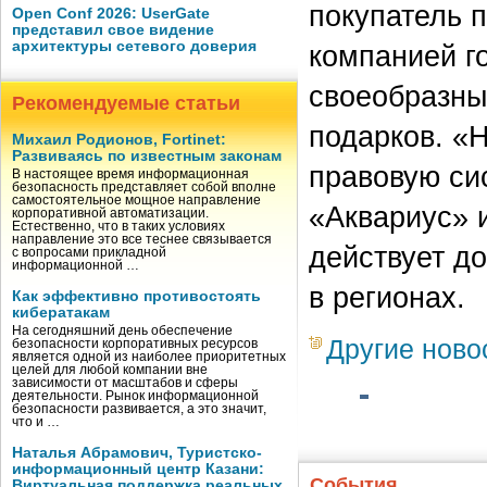
покупатель 
Open Conf 2026: UserGate
представил свое видение
архитектуры сетевого доверия
компанией г
своеобразный
Рекомендуемые статьи
подарков. «
Михаил Родионов, Fortinet:
Развиваясь по известным законам
правовую си
В настоящее время информационная
безопасность представляет собой вполне
самостоятельное мощное направление
«Аквариус» 
корпоративной автоматизации.
Естественно, что в таких условиях
направление это все теснее связывается
действует до
с вопросами прикладной
информационной …
в регионах.
Как эффективно противостоять
кибератакам
На сегодняшний день обеспечение
Другие ново
безопасности корпоративных ресурсов
является одной из наиболее приоритетных
целей для любой компании вне
зависимости от масштабов и сферы
деятельности. Рынок информационной
безопасности развивается, а это значит,
что и …
Наталья Абрамович, Туристско-
информационный центр Казани:
События
Виртуальная поддержка реальных