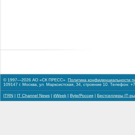
© 1997—2026 АО «СК ПРЕСС».
Политика конфиденциальности п
109147 г. Москва, ул. Марксистская, 34, строение 10. Телефон: +7
ITRN
|
IT Channel News
|
itWeek
|
Byte/Россия
|
Бестселлеры IT-ры