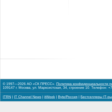
© 1997—2026 АО «СК ПРЕСС».
Политика конфиденциальности п
109147 г. Москва, ул. Марксистская, 34, строение 10. Телефон: +7
ITRN
|
IT Channel News
|
itWeek
|
Byte/Россия
|
Бестселлеры IT-ры