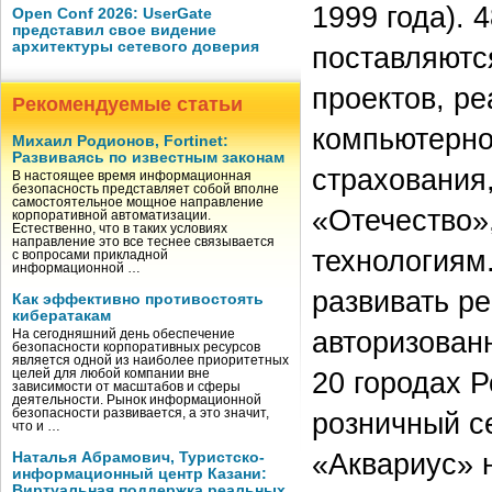
1999 года).
Open Conf 2026: UserGate
представил свое видение
архитектуры сетевого доверия
поставляютс
проектов, ре
Рекомендуемые статьи
компьютерно
Михаил Родионов, Fortinet:
Развиваясь по известным законам
страхования
В настоящее время информационная
безопасность представляет собой вполне
самостоятельное мощное направление
«Отечество»,
корпоративной автоматизации.
Естественно, что в таких условиях
направление это все теснее связывается
технологиям
с вопросами прикладной
информационной …
развивать ре
Как эффективно противостоять
кибератакам
авторизован
На сегодняшний день обеспечение
безопасности корпоративных ресурсов
является одной из наиболее приоритетных
20 городах Р
целей для любой компании вне
зависимости от масштабов и сферы
деятельности. Рынок информационной
безопасности развивается, а это значит,
розничный с
что и …
«Аквариус» 
Наталья Абрамович, Туристско-
информационный центр Казани:
Виртуальная поддержка реальных