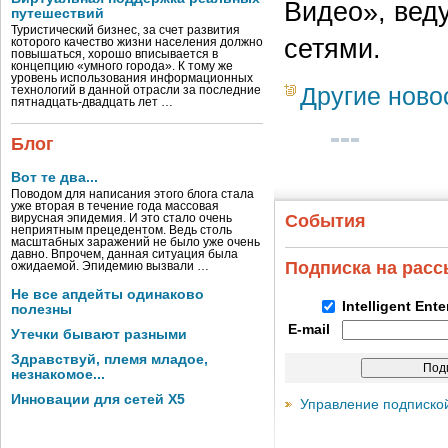
Видео», вед
путешествий
Туристический бизнес, за счет развития
сетями.
которого качество жизни населения должно
повышаться, хорошо вписывается в
концепцию «умного города». К тому же
уровень использования информационных
Другие ново
технологий в данной отрасли за последние
пятнадцать-двадцать лет …
Блог
Вот те два...
Поводом для написания этого блога стала
уже вторая в течение года массовая
События
вирусная эпидемия. И это стало очень
неприятным прецедентом. Ведь столь
масштабных заражений не было уже очень
давно. Впрочем, данная ситуация была
Подписка на рас
ожидаемой. Эпидемию вызвали …
Не все апдейты одинаково
Intelligent Ent
полезны
E-mail
Утечки бывают разными
Здравствуй, племя младое,
незнакомое...
Инновации для сетей X5
Управление подписко