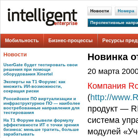
Новости
Номера
Перспективные напр
Мобильность
Бизнес-процессы
Ресурсы пред
Новости
Новинка о
UserGate будет тестировать свои
решения при помощи
20 марта 2000 
оборудования Xinertel
Эксперты на Т1 Форуме: как
Компания Ro
множить ИИ-возможности,
сокращая риски
(
http://www.
Российское ПО виртуализации и
инфраструктурное ПО — наиболее
продукт — RB
востребованные направления для
тестирования
система упр
На Т1 Форуме вывели формулу
эффективности ИТ с точки зрения
модулей «Уч
бизнеса: меньше тратить, больше
зарабатывать