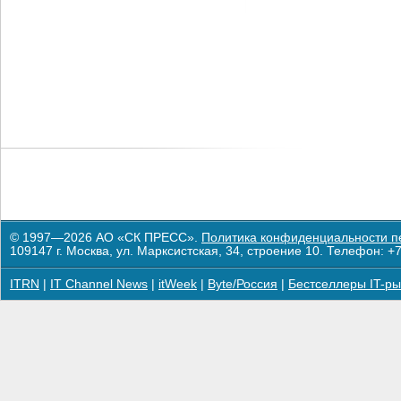
© 1997—2026 АО «СК ПРЕСС».
Политика конфиденциальности п
109147 г. Москва, ул. Марксистская, 34, строение 10. Телефон: +7
ITRN
|
IT Channel News
|
itWeek
|
Byte/Россия
|
Бестселлеры IT-ры