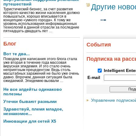
путешествий
Другие ново
Туристический бизнес, за счет развития
которого качество жизни населения должно
повышаться, хорошо вписывается в
концепцию «умного города». К тому же
уровень использования информационных
технологий в данной отрасли за последние
пятнадцать-двадцать лет …
Блог
События
Вот те два...
Подписка на рас
Поводом для написания этого блога стала
уже вторая в течение года массовая
вирусная эпидемия. И это стало очень
неприятным прецедентом. Ведь столь
Intelligent Ent
масштабных заражений не было уже очень
давно. Впрочем, данная ситуация была
E-mail
ожидаемой. Эпидемию вызвали …
Не все апдейты одинаково
полезны
Управление подписко
Утечки бывают разными
Здравствуй, племя младое,
незнакомое...
Инновации для сетей X5