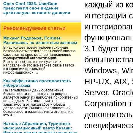
каждый из к
Open Conf 2026: UserGate
представил свое видение
архитектуры сетевого доверия
интеграции 
интегрирова
Рекомендуемые статьи
функциональ
Михаил Родионов, Fortinet:
Развиваясь по известным законам
3.1 будет п
В настоящее время информационная
безопасность представляет собой вполне
самостоятельное мощное направление
большинства
корпоративной автоматизации.
Естественно, что в таких условиях
направление это все теснее связывается
Windows, Win
с вопросами прикладной
информационной …
HP-UX, AIX, 
Как эффективно противостоять
кибератакам
Server, Orac
На сегодняшний день обеспечение
безопасности корпоративных ресурсов
является одной из наиболее приоритетных
Corporation 
целей для любой компании вне
зависимости от масштабов и сферы
деятельности. Рынок информационной
безопасности развивается, а это значит,
дополнитель
что и …
специфическ
Наталья Абрамович, Туристско-
информационный центр Казани:
Виртуальная поддержка реальных