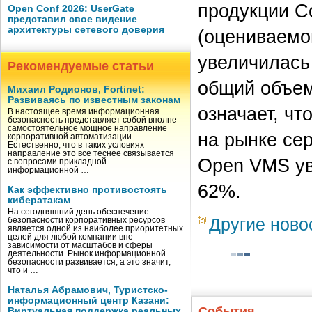
продукции C
Open Conf 2026: UserGate
представил свое видение
архитектуры сетевого доверия
(оцениваемог
увеличилась
Рекомендуемые статьи
общий объем
Михаил Родионов, Fortinet:
Развиваясь по известным законам
означает, чт
В настоящее время информационная
безопасность представляет собой вполне
самостоятельное мощное направление
на рынке се
корпоративной автоматизации.
Естественно, что в таких условиях
направление это все теснее связывается
Open VMS ув
с вопросами прикладной
информационной …
62%.
Как эффективно противостоять
кибератакам
На сегодняшний день обеспечение
Другие ново
безопасности корпоративных ресурсов
является одной из наиболее приоритетных
целей для любой компании вне
зависимости от масштабов и сферы
деятельности. Рынок информационной
безопасности развивается, а это значит,
что и …
Наталья Абрамович, Туристско-
информационный центр Казани:
События
Виртуальная поддержка реальных