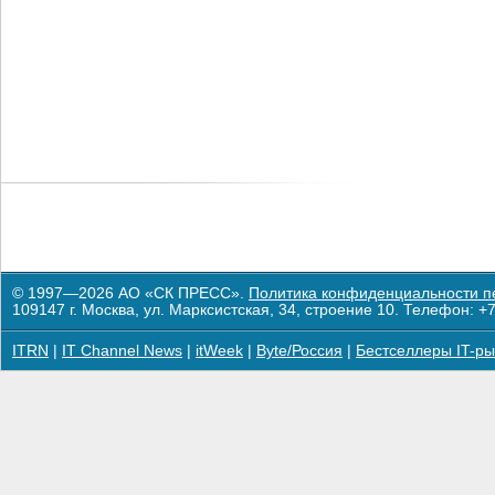
© 1997—2026 АО «СК ПРЕСС».
Политика конфиденциальности п
109147 г. Москва, ул. Марксистская, 34, строение 10. Телефон: +7
ITRN
|
IT Channel News
|
itWeek
|
Byte/Россия
|
Бестселлеры IT-ры