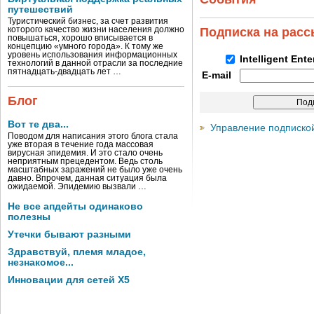
путешествий
Туристический бизнес, за счет развития
которого качество жизни населения должно
Подписка на рас
повышаться, хорошо вписывается в
концепцию «умного города». К тому же
уровень использования информационных
Intelligent Ent
технологий в данной отрасли за последние
пятнадцать-двадцать лет …
E-mail
Блог
Вот те два...
Управление подписко
Поводом для написания этого блога стала
уже вторая в течение года массовая
вирусная эпидемия. И это стало очень
неприятным прецедентом. Ведь столь
масштабных заражений не было уже очень
давно. Впрочем, данная ситуация была
ожидаемой. Эпидемию вызвали …
Не все апдейты одинаково
полезны
Утечки бывают разными
Здравствуй, племя младое,
незнакомое...
Инновации для сетей X5