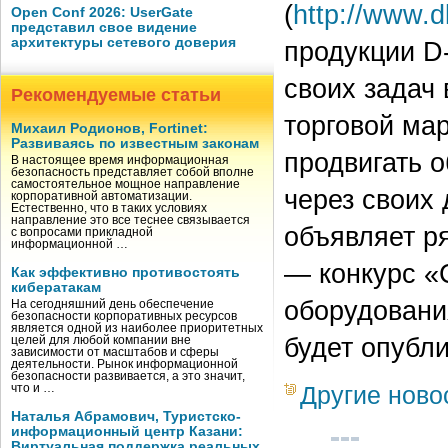
(
http://www.dl
Open Conf 2026: UserGate
представил свое видение
архитектуры сетевого доверия
продукции D-
своих задач
Рекомендуемые статьи
торговой мар
Михаил Родионов, Fortinet:
Развиваясь по известным законам
продвигать о
В настоящее время информационная
безопасность представляет собой вполне
самостоятельное мощное направление
через своих 
корпоративной автоматизации.
Естественно, что в таких условиях
направление это все теснее связывается
объявляет р
с вопросами прикладной
информационной …
— конкурс «
Как эффективно противостоять
кибератакам
оборудовани
На сегодняшний день обеспечение
безопасности корпоративных ресурсов
является одной из наиболее приоритетных
будет опубл
целей для любой компании вне
зависимости от масштабов и сферы
деятельности. Рынок информационной
безопасности развивается, а это значит,
Другие ново
что и …
Наталья Абрамович, Туристско-
информационный центр Казани:
Виртуальная поддержка реальных