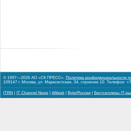
© 1997—2026 АО «СК ПРЕСС».
Политика конфиденциальности п
109147 г. Москва, ул. Марксистская, 34, строение 10. Телефон: +7
ITRN
|
IT Channel News
|
itWeek
|
Byte/Россия
|
Бестселлеры IT-ры