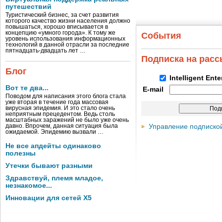
путешествий
Туристический бизнес, за счет развития
которого качество жизни населения должно
повышаться, хорошо вписывается в
концепцию «умного города». К тому же
События
уровень использования информационных
технологий в данной отрасли за последние
пятнадцать-двадцать лет …
Подписка на рас
Блог
Intelligent Ent
Вот те два...
E-mail
Поводом для написания этого блога стала
уже вторая в течение года массовая
вирусная эпидемия. И это стало очень
неприятным прецедентом. Ведь столь
масштабных заражений не было уже очень
Управление подписко
давно. Впрочем, данная ситуация была
ожидаемой. Эпидемию вызвали …
Не все апдейты одинаково
полезны
Утечки бывают разными
Здравствуй, племя младое,
незнакомое...
Инновации для сетей X5