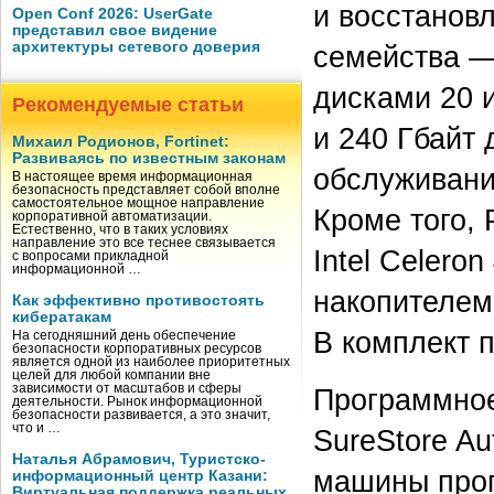
и восстанов
Open Conf 2026: UserGate
представил свое видение
архитектуры сетевого доверия
семейства 
дисками 20 и
Рекомендуемые статьи
и 240 Гбайт
Михаил Родионов, Fortinet:
Развиваясь по известным законам
обслуживание
В настоящее время информационная
безопасность представляет собой вполне
самостоятельное мощное направление
Кроме того,
корпоративной автоматизации.
Естественно, что в таких условиях
направление это все теснее связывается
Intel Celero
с вопросами прикладной
информационной …
накопителем
Как эффективно противостоять
кибератакам
В комплект 
На сегодняшний день обеспечение
безопасности корпоративных ресурсов
является одной из наиболее приоритетных
целей для любой компании вне
зависимости от масштабов и сферы
Программное
деятельности. Рынок информационной
безопасности развивается, а это значит,
что и …
SureStore A
Наталья Абрамович, Туристско-
машины прог
информационный центр Казани:
Виртуальная поддержка реальных