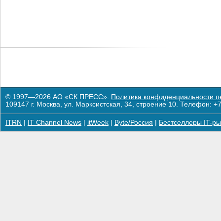
© 1997—2026 АО «СК ПРЕСС».
Политика конфиденциальности п
109147 г. Москва, ул. Марксистская, 34, строение 10. Телефон: +7
ITRN
|
IT Channel News
|
itWeek
|
Byte/Россия
|
Бестселлеры IT-ры