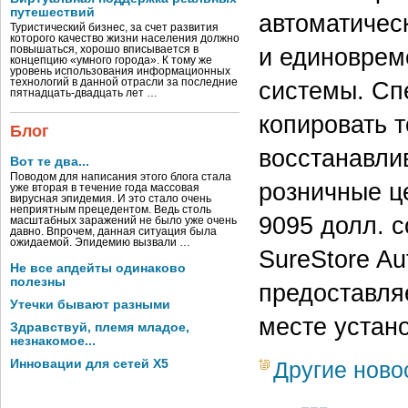
путешествий
автоматичес
Туристический бизнес, за счет развития
которого качество жизни населения должно
и единоврем
повышаться, хорошо вписывается в
концепцию «умного города». К тому же
уровень использования информационных
технологий в данной отрасли за последние
системы. Сп
пятнадцать-двадцать лет …
копировать 
Блог
восстанавли
Вот те два...
Поводом для написания этого блога стала
розничные ц
уже вторая в течение года массовая
вирусная эпидемия. И это стало очень
неприятным прецедентом. Ведь столь
9095 долл. с
масштабных заражений не было уже очень
давно. Впрочем, данная ситуация была
ожидаемой. Эпидемию вызвали …
SureStore Au
Не все апдейты одинаково
полезны
предоставля
Утечки бывают разными
месте устано
Здравствуй, племя младое,
незнакомое...
Инновации для сетей X5
Другие ново