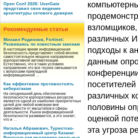
компьютерны
Open Conf 2026: UserGate
представил свое видение
архитектуры сетевого доверия
продемонстр
взломщиков,
Рекомендуемые статьи
различных И
Михаил Родионов, Fortinet:
Развиваясь по известным законам
подходы к а
В настоящее время информационная
безопасность представляет собой вполне
самостоятельное мощное направление
данным опро
корпоративной автоматизации.
Естественно, что в таких условиях
направление это все теснее связывается
конференции
с вопросами прикладной
информационной …
посетителей 
Как эффективно противостоять
кибератакам
различных к
На сегодняшний день обеспечение
безопасности корпоративных ресурсов
является одной из наиболее приоритетных
половины оп
целей для любой компании вне
зависимости от масштабов и сферы
деятельности. Рынок информационной
оценкой поте
безопасности развивается, а это значит,
что и …
эта угроза 
Наталья Абрамович, Туристско-
информационный центр Казани:
Виртуальная поддержка реальных