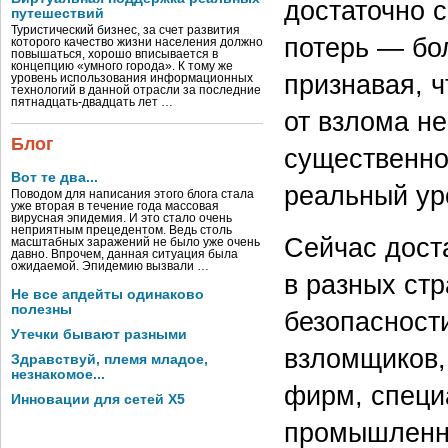
достаточно с
путешествий
Туристический бизнес, за счет развития
потерь — бол
которого качество жизни населения должно
повышаться, хорошо вписывается в
концепцию «умного города». К тому же
признавая, 
уровень использования информационных
технологий в данной отрасли за последние
пятнадцать-двадцать лет …
от взлома не
Блог
существенно
Вот те два...
реальный ур
Поводом для написания этого блога стала
уже вторая в течение года массовая
вирусная эпидемия. И это стало очень
неприятным прецедентом. Ведь столь
Сейчас дост
масштабных заражений не было уже очень
давно. Впрочем, данная ситуация была
ожидаемой. Эпидемию вызвали …
в разных ст
Не все апдейты одинаково
полезны
безопасност
Утечки бывают разными
взломщиков,
Здравствуй, племя младое,
незнакомое...
фирм, специ
Инновации для сетей X5
промышленн