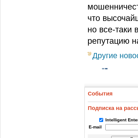
мошенничест
что высочай
но все-таки 
репутацию н
Другие ново
События
Подписка на рас
Intelligent Ent
E-mail