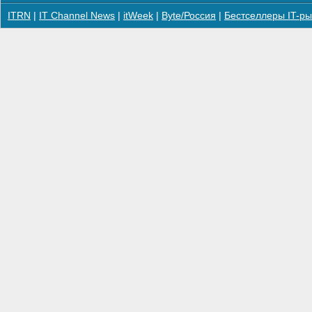
ITRN
|
IT Channel News
|
itWeek
|
Byte/Россия
|
Бестселлеры IT-ры