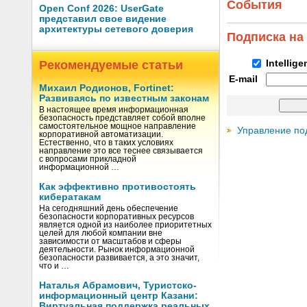
События
Open Conf 2026: UserGate
представил свое видение
архитектуры сетевого доверия
Подписка на
Рекомендуемые статьи
Intellig
E-mail
Михаил Родионов, Fortinet:
Развиваясь по известным законам
В настоящее время информационная
безопасность представляет собой вполне
самостоятельное мощное направление
Управление по
корпоративной автоматизации.
Естественно, что в таких условиях
направление это все теснее связывается
с вопросами прикладной
информационной …
Как эффективно противостоять
кибератакам
На сегодняшний день обеспечение
безопасности корпоративных ресурсов
является одной из наиболее приоритетных
целей для любой компании вне
зависимости от масштабов и сферы
деятельности. Рынок информационной
безопасности развивается, а это значит,
что и …
Наталья Абрамович, Туристско-
информационный центр Казани:
Виртуальная поддержка реальных