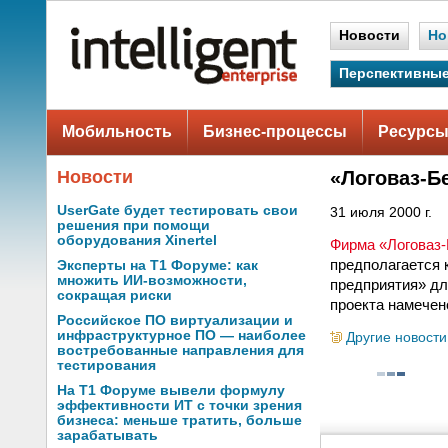
Новости
Но
Перспективные
Мобильность
Бизнес-процессы
Ресурсы
Новости
«Логоваз-Б
UserGate будет тестировать свои
31 июля 2000 г.
решения при помощи
оборудования Xinertel
Фирма «Логоваз
предполагается
Эксперты на Т1 Форуме: как
множить ИИ-возможности,
предприятия» дл
сокращая риски
проекта намечено
Российское ПО виртуализации и
инфраструктурное ПО — наиболее
Другие новости
востребованные направления для
тестирования
На Т1 Форуме вывели формулу
эффективности ИТ с точки зрения
бизнеса: меньше тратить, больше
зарабатывать