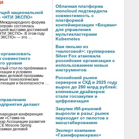
жи
Облачная платформа
moncloud подтвердила
ущей национальной
совместимость с
и «НТИ ЭКСПО»
платформой
V Международного форума
контейнеризации «Боцман»
нопром» состоялась
для управления
ьной выставки достижений
«НТИ ЭКСПО». В этом году
мультикластерами
И ЭКСПО» — это …
Kubernetes
Вам письмо из
«налоговой»: группировка
 организовать
Silver Fox атаковала
я совместного
российские организации с
го уровня
использованием новых
глый стол по проблемам и
инструментов
зации в условиях
мках деловой программы
Российский рынок
вные технологические
серверов и СХД в 2025 году
тизации и безопасности …
вырос до 280 млрд рублей:
ключевым драйвером
стали госзакупки и
управлению
цифровизация
едприятия делают
Закупки ИИ-решений
выросли в разы: рынок
ународная конференция
переходит от пилотов к
ми «Ставка на
инар Ассоциации развития
масштабированию
CE Moscow Spring
рамках деловой
Эксперт компании
«Газинформсервис»