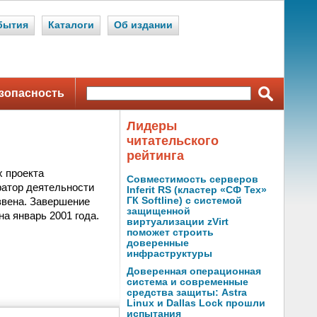
бытия
Каталоги
Об издании
зопасность
Лидеры
читательского
рейтинга
х проекта
Совместимость серверов
атор деятельности
Inferit RS (кластер «СФ Тех»
звена. Завершение
ГК Softline) с системой
защищенной
на январь 2001 года.
виртуализации zVirt
поможет строить
доверенные
инфраструктуры
Доверенная операционная
система и современные
средства защиты: Astra
Linux и Dallas Lock прошли
испытания