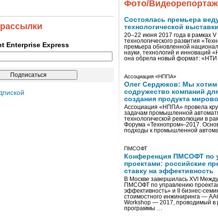
Фото/Видеорепорта
Состоялась премьера вед
 рассылки
технологической выставк
20–22 июня 2017 года в рамках 
технологического развития «Тех
ent Enterprise Express
премьера обновленной национал
науки, технологий и инноваций 
она обрела новый формат: «НТ
Ассоциация «НППА»
Олег Сердюков: Мы хотим
содружество компаний дл
дпиской
создания продукта мирово
Ассоциация «НППА» провела кру
задачам промышленной автомати
технологической революции в ра
Форума «Технопром»-2017. Осно
подходы к промышленной автома
ПМСОФТ
Конференция ПМСОФТ по 
проектами: российские пр
ставку на эффективность
В Москве завершилась XVI Межд
ПМСОФТ по управлению проекта
эффективность» и II бизнес-сем
стоимостного инжиниринга — AA
Workshop — 2017, проводимый в 
программы …