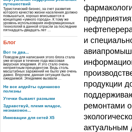
путешествий
фармакологи
Туристический бизнес, за счет развития
которого качество жизни населения должно
предприятиях
повышаться, хорошо вписывается в
концепцию «умного города». К тому же
уровень использования информационных
технологий в данной отрасли за последние
нефтеперера
пятнадцать-двадцать лет …
и специальн
Блог
авиапромышл
Вот те два...
Поводом для написания этого блога стала
информацион
уже вторая в течение года массовая
вирусная эпидемия. И это стало очень
неприятным прецедентом. Ведь столь
производств
масштабных заражений не было уже очень
давно. Впрочем, данная ситуация была
ожидаемой. Эпидемию вызвали …
продукции д
Не все апдейты одинаково
полезны
поддерживаю
Утечки бывают разными
ремонтами о
Здравствуй, племя младое,
незнакомое...
экологическо
Инновации для сетей X5
актуальным 