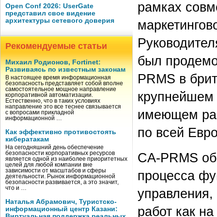
рамках совме
Open Conf 2026: UserGate
представил свое видение
архитектуры сетевого доверия
маркетингово
Руководител
Рекомендуемые статьи
был продемо
Михаил Родионов, Fortinet:
Развиваясь по известным законам
PRMS в брит
В настоящее время информационная
безопасность представляет собой вполне
самостоятельное мощное направление
крупнейшем 
корпоративной автоматизации.
Естественно, что в таких условиях
направление это все теснее связывается
имеющем раз
с вопросами прикладной
информационной …
по всей Евро
Как эффективно противостоять
кибератакам
На сегодняшний день обеспечение
безопасности корпоративных ресурсов
CA-PRMS об
является одной из наиболее приоритетных
целей для любой компании вне
зависимости от масштабов и сферы
процесса фу
деятельности. Рынок информационной
безопасности развивается, а это значит,
что и …
управления,
Наталья Абрамович, Туристско-
работ как на
информационный центр Казани:
Виртуальная поддержка реальных