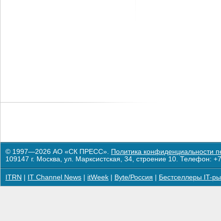
© 1997—2026 АО «СК ПРЕСС».
Политика конфиденциальности п
109147 г. Москва, ул. Марксистская, 34, строение 10. Телефон: +7
ITRN
|
IT Channel News
|
itWeek
|
Byte/Россия
|
Бестселлеры IT-ры