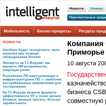
Новости
Номера
Перспективные напр
Мобильность
Бизнес-процессы
Ресурсы пред
Новости
Компания 
UserGate будет тестировать свои
Приморье
решения при помощи
оборудования Xinertel
10 августа 200
Эксперты на Т1 Форуме: как
множить ИИ-возможности,
сокращая риски
Государстве
Российское ПО виртуализации и
инфраструктурное ПО — наиболее
казначейств
востребованные направления для
тестирования
бизнеса CSB
На Т1 Форуме вывели формулу
эффективности ИТ с точки зрения
совместную 
бизнеса: меньше тратить, больше
зарабатывать