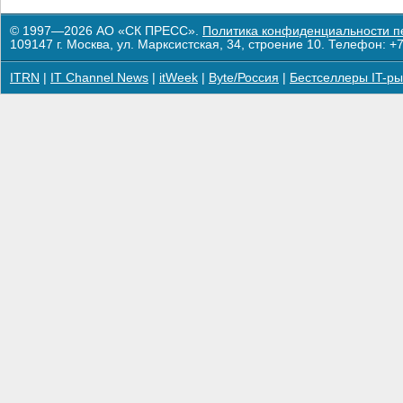
© 1997—2026 АО «СК ПРЕСС».
Политика конфиденциальности п
109147 г. Москва, ул. Марксистская, 34, строение 10. Телефон: +7
ITRN
|
IT Channel News
|
itWeek
|
Byte/Россия
|
Бестселлеры IT-ры