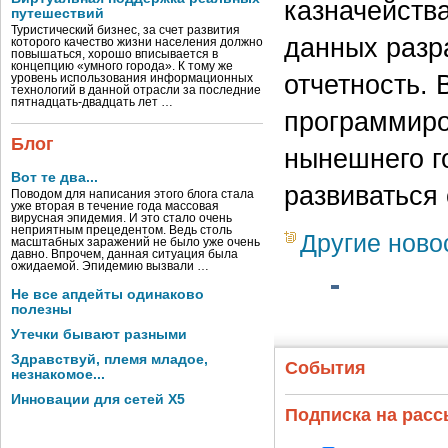
казначейств
путешествий
Туристический бизнес, за счет развития
данных разр
которого качество жизни населения должно
повышаться, хорошо вписывается в
концепцию «умного города». К тому же
отчетность. 
уровень использования информационных
технологий в данной отрасли за последние
пятнадцать-двадцать лет …
программиро
Блог
нынешнего г
Вот те два...
развиваться 
Поводом для написания этого блога стала
уже вторая в течение года массовая
вирусная эпидемия. И это стало очень
неприятным прецедентом. Ведь столь
Другие ново
масштабных заражений не было уже очень
давно. Впрочем, данная ситуация была
ожидаемой. Эпидемию вызвали …
Не все апдейты одинаково
полезны
Утечки бывают разными
Здравствуй, племя младое,
События
незнакомое...
Инновации для сетей X5
Подписка на рас