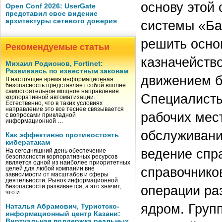
основу этой
Open Conf 2026: UserGate
представил свое видение
архитектуры сетевого доверия
системы «Ба
решить осно
Рекомендуемые статьи
казначейств
Михаил Родионов, Fortinet:
Развиваясь по известным законам
движением б
В настоящее время информационная
безопасность представляет собой вполне
самостоятельное мощное направление
Специалисты
корпоративной автоматизации.
Естественно, что в таких условиях
направление это все теснее связывается
рабочих мест
с вопросами прикладной
информационной …
обслуживани
Как эффективно противостоять
кибератакам
ведение спр
На сегодняшний день обеспечение
безопасности корпоративных ресурсов
является одной из наиболее приоритетных
справочнико
целей для любой компании вне
зависимости от масштабов и сферы
деятельности. Рынок информационной
операции раз
безопасности развивается, а это значит,
что и …
ядром. Груп
Наталья Абрамович, Туристско-
информационный центр Казани:
Виртуальная поддержка реальных