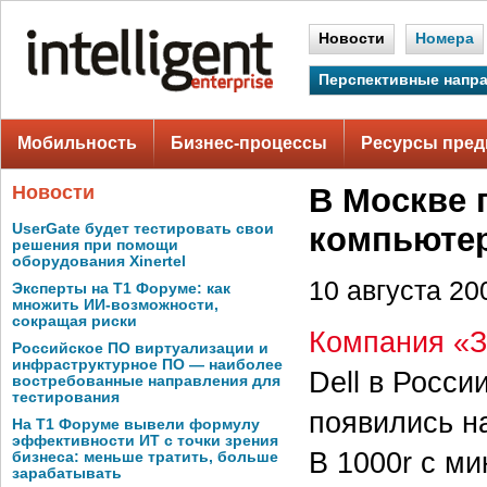
Новости
Номера
Перспективные напр
Мобильность
Бизнес-процессы
Ресурсы пред
Новости
В Москве 
UserGate будет тестировать свои
компьюте
решения при помощи
оборудования Xinertel
10 августа 200
Эксперты на Т1 Форуме: как
множить ИИ-возможности,
сокращая риски
Компания «З
Российское ПО виртуализации и
инфраструктурное ПО — наиболее
Dell в Росси
востребованные направления для
тестирования
появились н
На Т1 Форуме вывели формулу
эффективности ИТ с точки зрения
B 1000r с ми
бизнеса: меньше тратить, больше
зарабатывать