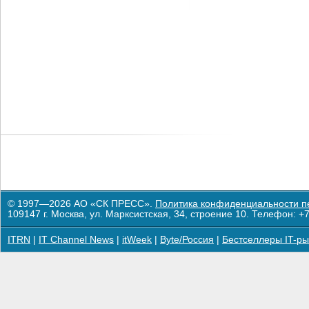
© 1997—2026 АО «СК ПРЕСС».
Политика конфиденциальности п
109147 г. Москва, ул. Марксистская, 34, строение 10. Телефон: +7
ITRN
|
IT Channel News
|
itWeek
|
Byte/Россия
|
Бестселлеры IT-ры