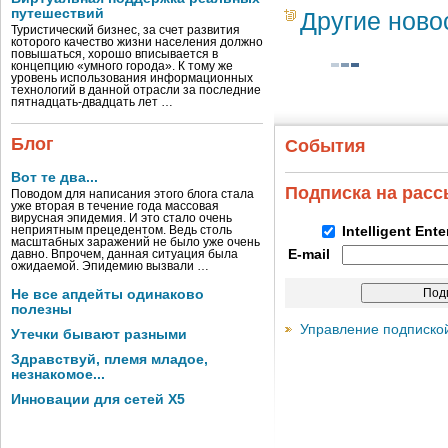
путешествий
Другие ново
Туристический бизнес, за счет развития
которого качество жизни населения должно
повышаться, хорошо вписывается в
концепцию «умного города». К тому же
уровень использования информационных
технологий в данной отрасли за последние
пятнадцать-двадцать лет …
Блог
События
Вот те два...
Подписка на рас
Поводом для написания этого блога стала
уже вторая в течение года массовая
вирусная эпидемия. И это стало очень
неприятным прецедентом. Ведь столь
Intelligent Ent
масштабных заражений не было уже очень
E-mail
давно. Впрочем, данная ситуация была
ожидаемой. Эпидемию вызвали …
Не все апдейты одинаково
полезны
Управление подписко
Утечки бывают разными
Здравствуй, племя младое,
незнакомое...
Инновации для сетей X5