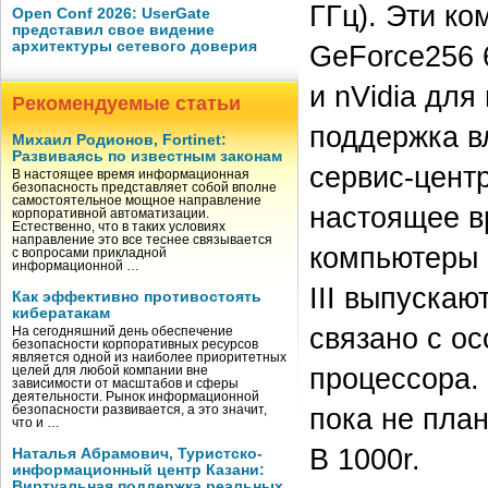
ГГц). Эти к
Open Conf 2026: UserGate
представил свое видение
архитектуры сетевого доверия
GeForce256 
и nVidia для
Рекомендуемые статьи
поддержка в
Михаил Родионов, Fortinet:
Развиваясь по известным законам
сервис-цент
В настоящее время информационная
безопасность представляет собой вполне
самостоятельное мощное направление
настоящее в
корпоративной автоматизации.
Естественно, что в таких условиях
направление это все теснее связывается
компьютеры 
с вопросами прикладной
информационной …
III выпускаю
Как эффективно противостоять
кибератакам
связано с о
На сегодняшний день обеспечение
безопасности корпоративных ресурсов
является одной из наиболее приоритетных
процессора. 
целей для любой компании вне
зависимости от масштабов и сферы
деятельности. Рынок информационной
пока не пла
безопасности развивается, а это значит,
что и …
B 1000r.
Наталья Абрамович, Туристско-
информационный центр Казани:
Виртуальная поддержка реальных