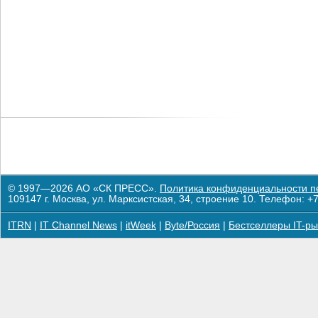
© 1997—2026 АО «СК ПРЕСС».
Политика конфиденциальности п
109147 г. Москва, ул. Марксистская, 34, строение 10. Телефон: +7
ITRN
|
IT Channel News
|
itWeek
|
Byte/Россия
|
Бестселлеры IT-ры