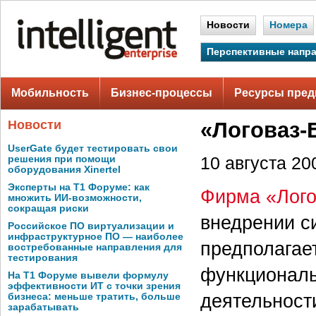
Новости
Номера
Перспективные напр
Мобильность
Бизнес-процессы
Ресурсы пред
Новости
«Логоваз-
UserGate будет тестировать свои
решения при помощи
10 августа 200
оборудования Xinertel
Эксперты на Т1 Форуме: как
Фирма «Лог
множить ИИ-возможности,
сокращая риски
внедрении с
Российское ПО виртуализации и
инфраструктурное ПО — наиболее
предполагае
востребованные направления для
тестирования
функционал
На Т1 Форуме вывели формулу
эффективности ИТ с точки зрения
деятельност
бизнеса: меньше тратить, больше
зарабатывать