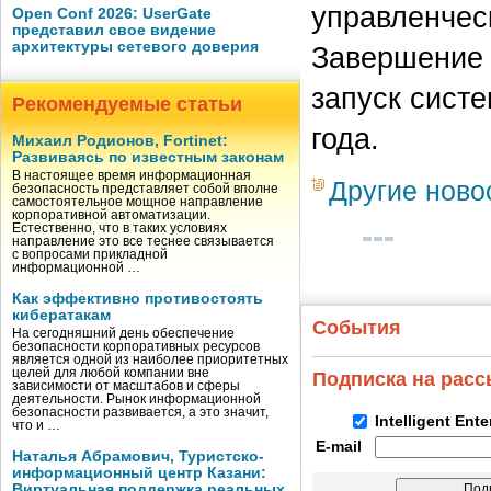
управленчес
Open Conf 2026: UserGate
представил свое видение
архитектуры сетевого доверия
Завершение 
запуск сист
Рекомендуемые статьи
года.
Михаил Родионов, Fortinet:
Развиваясь по известным законам
В настоящее время информационная
Другие ново
безопасность представляет собой вполне
самостоятельное мощное направление
корпоративной автоматизации.
Естественно, что в таких условиях
направление это все теснее связывается
с вопросами прикладной
информационной …
Как эффективно противостоять
кибератакам
События
На сегодняшний день обеспечение
безопасности корпоративных ресурсов
является одной из наиболее приоритетных
целей для любой компании вне
Подписка на рас
зависимости от масштабов и сферы
деятельности. Рынок информационной
безопасности развивается, а это значит,
Intelligent Ent
что и …
E-mail
Наталья Абрамович, Туристско-
информационный центр Казани:
Виртуальная поддержка реальных