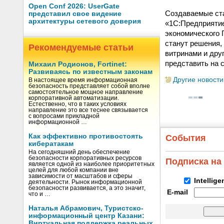
Open Conf 2026: UserGate
Создаваемые ст
представил свое видение
архитектуры сетевого доверия
«1С:Предприятие
экономического 
станут решения,
Рекомендуемые статьи
витринами и дру
представить на 
Михаил Родионов, Fortinet:
Развиваясь по известным законам
Другие новости
В настоящее время информационная
безопасность представляет собой вполне
самостоятельное мощное направление
корпоративной автоматизации.
Естественно, что в таких условиях
направление это все теснее связывается
с вопросами прикладной
информационной …
Как эффективно противостоять
События
кибератакам
На сегодняшний день обеспечение
безопасности корпоративных ресурсов
Подписка на
является одной из наиболее приоритетных
целей для любой компании вне
зависимости от масштабов и сферы
Intellig
деятельности. Рынок информационной
безопасности развивается, а это значит,
E-mail
что и …
Наталья Абрамович, Туристско-
информационный центр Казани:
Виртуальная поддержка реальных