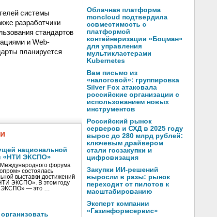
Облачная платформа
телей системы
moncloud подтвердила
акже разработчики
совместимость с
льзования стандартов
платформой
контейнеризации «Боцман»
ациями и Web-
для управления
дарты планируется
мультикластерами
Kubernetes
Вам письмо из
«налоговой»: группировка
Silver Fox атаковала
российские организации с
использованием новых
инструментов
Российский рынок
серверов и СХД в 2025 году
жи
вырос до 280 млрд рублей:
ключевым драйвером
ущей национальной
стали госзакупки и
и «НТИ ЭКСПО»
цифровизация
V Международного форума
Закупки ИИ-решений
нопром» состоялась
выросли в разы: рынок
ьной выставки достижений
«НТИ ЭКСПО». В этом году
переходит от пилотов к
И ЭКСПО» — это …
масштабированию
Эксперт компании
«Газинформсервис»
 организовать