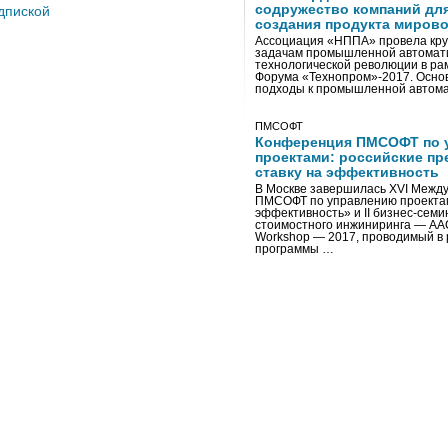
содружество компаний дл
дпиской
создания продукта мирово
Ассоциация «НППА» провела кру
задачам промышленной автомати
технологической революции в ра
Форума «Технопром»-2017. Осно
подходы к промышленной автома
ПМСОФТ
Конференция ПМСОФТ по 
проектами: российские пр
ставку на эффективность
В Москве завершилась XVI Межд
ПМСОФТ по управлению проекта
эффективность» и II бизнес-сем
стоимостного инжиниринга — AA
Workshop — 2017, проводимый в 
программы …