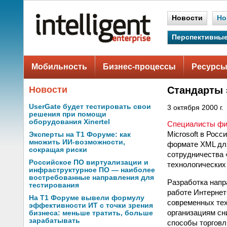
Новости
Но
Перспективные
Мобильность
Бизнес-процессы
Ресурсы
Новости
Стандарты 
UserGate будет тестировать свои
3 октября 2000 г.
решения при помощи
оборудования Xinertel
Специалисты ф
Microsoft в Росси
Эксперты на Т1 Форуме: как
множить ИИ-возможности,
формате XML для
сокращая риски
сотрудничества 
Российское ПО виртуализации и
технологических
инфраструктурное ПО — наиболее
востребованные направления для
Разработка нап
тестирования
работе Интернет
На Т1 Форуме вывели формулу
современных тех
эффективности ИТ с точки зрения
организациям сн
бизнеса: меньше тратить, больше
зарабатывать
способы торговл