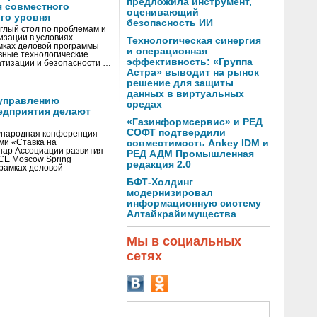
предложила инструмент,
я совместного
оценивающий
го уровня
безопасность ИИ
глый стол по проблемам и
зации в условиях
Технологическая синергия
мках деловой программы
и операционная
вные технологические
эффективность: «Группа
тизации и безопасности …
Астра» выводит на рынок
решение для защиты
данных в виртуальных
управлению
средах
едприятия делают
«Газинформсервис» и РЕД
СОФТ подтвердили
ународная конференция
ми «Ставка на
совместимость Ankey IDM и
инар Ассоциации развития
РЕД АДМ Промышленная
CE Moscow Spring
редакция 2.0
рамках деловой
БФТ-Холдинг
модернизировал
информационную систему
Алтайкрайимущества
Мы в социальных
сетях