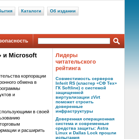
бытия
Каталоги
Об издании
зопасность
и Microsoft
Лидеры
читательского
рейтинга
ительства корпорации
Совместимость серверов
ронного обмена в
Inferit RS (кластер «СФ Тех»
программы
ГК Softline) с системой
защищенной
уктов и
виртуализации zVirt
поможет строить
доверенные
спользующими в своей
инфраструктуры
льзованию
Доверенная операционная
 торговым
система и современные
средства защиты: Astra
формации и расширить
Linux и Dallas Lock прошли
испытания