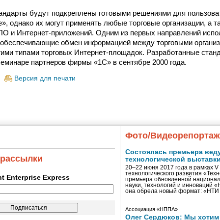
андарты будут подкреплены готовыми решениями для пользова
», однако их могут применять любые торговые организации, а т
ПО и Интернет-приложений. Одним из первых направлений испо
 обеспечивающие обмен информацией между торговыми организ
гими типами торговых Интернет-площадок. Разработанные стан
семинаре партнеров фирмы «1С» в сентябре 2000 года.
Версия для печати
Фото/Видеорепорта
Состоялась премьера вед
 рассылки
технологической выставк
20–22 июня 2017 года в рамках 
технологического развития «Тех
ent Enterprise Express
премьера обновленной национал
науки, технологий и инноваций 
она обрела новый формат: «НТ
Ассоциация «НППА»
Олег Сердюков: Мы хотим