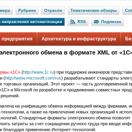
мера
Рубрики
Отрасли
Тематические обзоры
Со
 направления автоматизации
RSS
Подписка
 предприятия
Архитектура и инфраструктура
Бе
электронного обмена в формате XML от «1С» 
ирмы «1С»
(
http://www.1c.ru
) при поддержке инженеров представ
и (
http://www.microsoft.com/rus
) разрабатывают стандарты элект
 торговых организаций. Этот проект — часть долговременной 
«1С» и Microsoft по разработке и продвижению совместных прод
 решений.
равлена на унификацию обмена информацией между фирмами, и
-технологии, а также на привлечение новых организаций к испо
нологий. Стандартные форматы электронного обмена позволят
изить затраты за счет сокращения ручного труда при вводе ин
и благодаря применению Интернет-технологий.