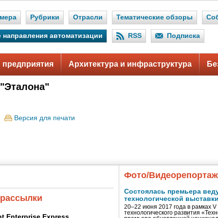
мера
Рубрики
Отрасли
Тематические обзоры
Со
 направления автоматизации
RSS
Подписка
 предприятия
Архитектура и инфраструктура
Бе
 "Эталона"
.
Версия для печати
Фото/Видеорепорта
Состоялась премьера вед
 рассылки
технологической выставк
20–22 июня 2017 года в рамках 
технологического развития «Тех
ent Enterprise Express