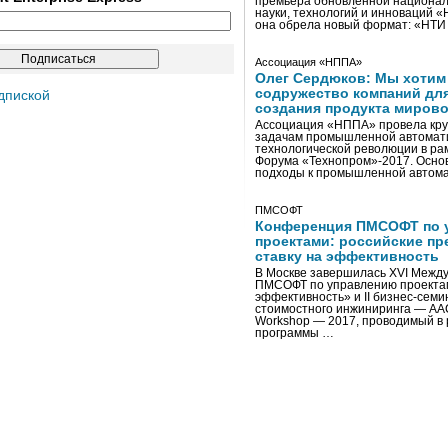
премьера обновленной национал
науки, технологий и инноваций 
она обрела новый формат: «НТ
Ассоциация «НППА»
Олег Сердюков: Мы хотим
содружество компаний дл
дпиской
создания продукта мирово
Ассоциация «НППА» провела кру
задачам промышленной автомати
технологической революции в ра
Форума «Технопром»-2017. Осно
подходы к промышленной автома
ПМСОФТ
Конференция ПМСОФТ по 
проектами: российские пр
ставку на эффективность
В Москве завершилась XVI Межд
ПМСОФТ по управлению проекта
эффективность» и II бизнес-сем
стоимостного инжиниринга — AA
Workshop — 2017, проводимый в 
программы …