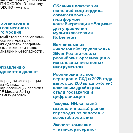
ьной выставки достижений
«НТИ ЭКСПО». В этом году
Облачная платформа
И ЭКСПО» — это …
moncloud подтвердила
совместимость с
платформой
 организовать
контейнеризации «Боцман»
я совместного
для управления
го уровня
мультикластерами
Kubernetes
глый стол по проблемам и
зации в условиях
мках деловой программы
Вам письмо из
вные технологические
«налоговой»: группировка
тизации и безопасности …
Silver Fox атаковала
российские организации с
использованием новых
инструментов
управлению
едприятия делают
Российский рынок
серверов и СХД в 2025 году
ународная конференция
вырос до 280 млрд рублей:
ми «Ставка на
ключевым драйвером
инар Ассоциации развития
CE Moscow Spring
стали госзакупки и
рамках деловой
цифровизация
Закупки ИИ-решений
выросли в разы: рынок
переходит от пилотов к
масштабированию
Эксперт компании
«Газинформсервис»