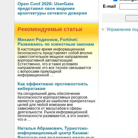
Open Conf 2026: UserGate
E-mail
представил свое видение
архитектуры сетевого доверия
Рекомендуемые статьи
Управление по
Михаил Родионов, Fortinet:
Развиваясь по известным законам
В настоящее время информационная
безопасность представляет собой вполне
самостоятельное мощное направление
корпоративной автоматизации.
Естественно, что в таких условиях
направление это все теснее связывается
с вопросами прикладной
информационной …
Как эффективно противостоять
кибератакам
На сегодняшний день обеспечение
безопасности корпоративных ресурсов
является одной из наиболее приоритетных
целей для любой компании вне
зависимости от масштабов и сферы
деятельности. Рынок информационной
безопасности развивается, а это значит,
что и …
Наталья Абрамович, Туристско-
информационный центр Казани:
Виртуальная поддержка реальных