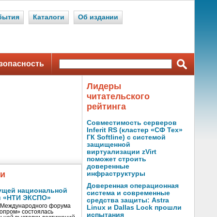
бытия
Каталоги
Об издании
зопасность
Лидеры
читательского
рейтинга
Совместимость серверов
Inferit RS (кластер «СФ Тех»
ГК Softline) с системой
защищенной
виртуализации zVirt
поможет строить
доверенные
жи
инфраструктуры
Доверенная операционная
ущей национальной
система и современные
и «НТИ ЭКСПО»
средства защиты: Astra
V Международного форума
Linux и Dallas Lock прошли
нопром» состоялась
испытания