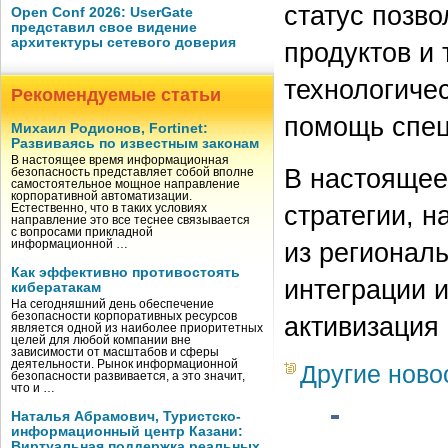
статус позво
Open Conf 2026: UserGate
представил свое видение
архитектуры сетевого доверия
продуктов и 
технологичес
Рекомендуемые статьи
помощь спец
Михаил Родионов, Fortinet:
Развиваясь по известным законам
В настоящее время информационная
В настоящее
безопасность представляет собой вполне
самостоятельное мощное направление
корпоративной автоматизации.
стратегии, н
Естественно, что в таких условиях
направление это все теснее связывается
с вопросами прикладной
из регионал
информационной …
Как эффективно противостоять
интеграции и
кибератакам
На сегодняшний день обеспечение
безопасности корпоративных ресурсов
активизация 
является одной из наиболее приоритетных
целей для любой компании вне
зависимости от масштабов и сферы
деятельности. Рынок информационной
Другие ново
безопасности развивается, а это значит,
что и …
Наталья Абрамович, Туристско-
информационный центр Казани:
Виртуальная поддержка реальных