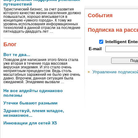
путешествий
Туристический бизнес, за счет развития
которого качество жизни населения должно
События
повышаться, хорошо вписывается в
концепцию «умного города». К тому же
уровень использования информационных
технологий в данной отрасли за последние
Подписка на рас
пятнадцать-двадцать лет …
Intelligent Ent
Блог
E-mail
Вот те два...
Поводом для написания этого блога стала
уже вторая в течение года массовая
вирусная эпидемия. И это стало очень
неприятным прецедентом. Ведь столь
Управление подписко
масштабных заражений не было уже очень
давно. Впрочем, данная ситуация была
ожидаемой. Эпидемию вызвали …
Не все апдейты одинаково
полезны
Утечки бывают разными
Здравствуй, племя младое,
незнакомое...
Инновации для сетей X5