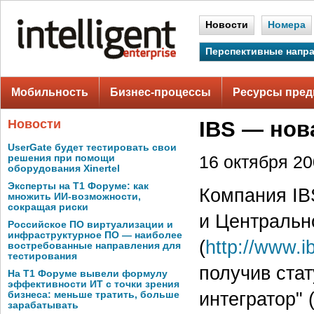
Новости
Номера
Перспективные напр
Мобильность
Бизнес-процессы
Ресурсы пред
Новости
IBS — нов
UserGate будет тестировать свои
решения при помощи
16 октября 200
оборудования Xinertel
Эксперты на Т1 Форуме: как
Компания IB
множить ИИ-возможности,
сокращая риски
и Центральн
Российское ПО виртуализации и
инфраструктурное ПО — наиболее
(
http://www.i
востребованные направления для
тестирования
получив ста
На Т1 Форуме вывели формулу
эффективности ИТ с точки зрения
интегратор" (
бизнеса: меньше тратить, больше
зарабатывать