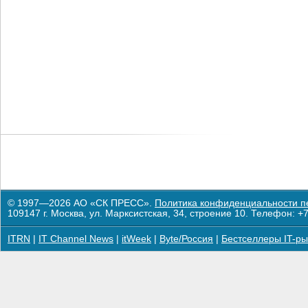
© 1997—2026 АО «СК ПРЕСС».
Политика конфиденциальности п
109147 г. Москва, ул. Марксистская, 34, строение 10. Телефон: +7
ITRN
|
IT Channel News
|
itWeek
|
Byte/Россия
|
Бестселлеры IT-ры