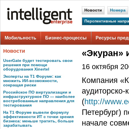
Новости
Номера
Перспективные напр
Мобильность
Бизнес-процессы
Ресурсы пред
Новости
«Экуран» 
UserGate будет тестировать свои
решения при помощи
16 октября 200
оборудования Xinertel
Эксперты на Т1 Форуме: как
Компания «К
множить ИИ-возможности,
сокращая риски
аудиторско-к
Российское ПО виртуализации и
инфраструктурное ПО — наиболее
(
http://www.e
востребованные направления для
тестирования
Петербург) 
На Т1 Форуме вывели формулу
эффективности ИТ с точки зрения
начале совм
бизнеса: меньше тратить, больше
зарабатывать