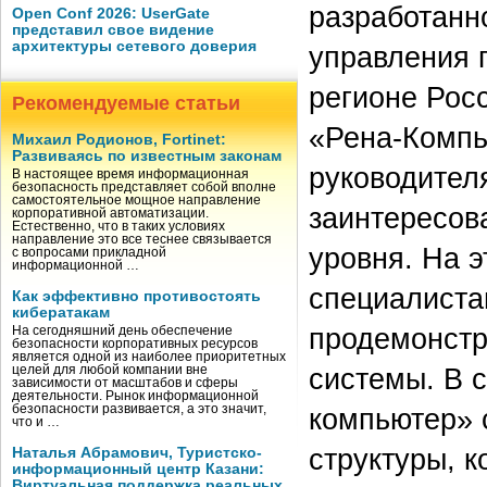
разработанн
Open Conf 2026: UserGate
представил свое видение
архитектуры сетевого доверия
управления 
регионе Росс
Рекомендуемые статьи
«Рена-Компь
Михаил Родионов, Fortinet:
Развиваясь по известным законам
руководител
В настоящее время информационная
безопасность представляет собой вполне
самостоятельное мощное направление
заинтересов
корпоративной автоматизации.
Естественно, что в таких условиях
направление это все теснее связывается
уровня. На э
с вопросами прикладной
информационной …
специалиста
Как эффективно противостоять
кибератакам
продемонстр
На сегодняшний день обеспечение
безопасности корпоративных ресурсов
является одной из наиболее приоритетных
системы. В 
целей для любой компании вне
зависимости от масштабов и сферы
деятельности. Рынок информационной
безопасности развивается, а это значит,
компьютер» 
что и …
структуры, 
Наталья Абрамович, Туристско-
информационный центр Казани:
Виртуальная поддержка реальных