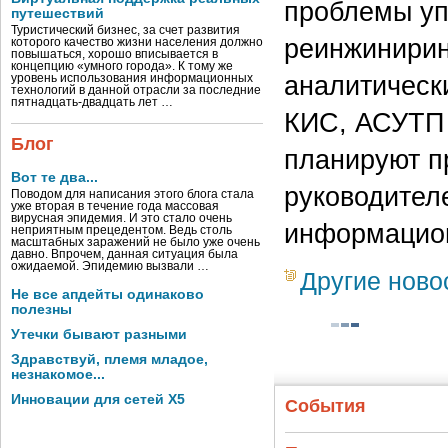
проблемы уп
путешествий
Туристический бизнес, за счет развития
реинжинирин
которого качество жизни населения должно
повышаться, хорошо вписывается в
концепцию «умного города». К тому же
аналитическ
уровень использования информационных
технологий в данной отрасли за последние
пятнадцать-двадцать лет …
КИС, АСУТП 
Блог
планируют п
Вот те два...
руководител
Поводом для написания этого блога стала
уже вторая в течение года массовая
вирусная эпидемия. И это стало очень
информацион
неприятным прецедентом. Ведь столь
масштабных заражений не было уже очень
давно. Впрочем, данная ситуация была
ожидаемой. Эпидемию вызвали …
Другие ново
Не все апдейты одинаково
полезны
Утечки бывают разными
Здравствуй, племя младое,
незнакомое...
Инновации для сетей X5
События