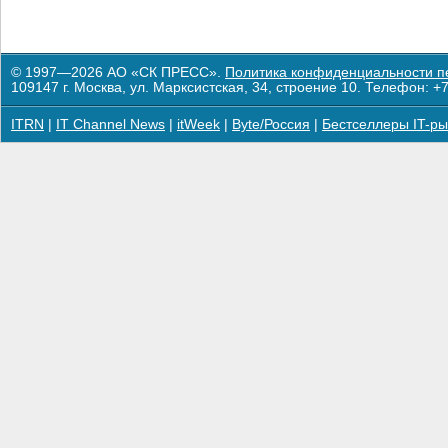
© 1997—2026 АО «СК ПРЕСС».
Политика конфиденциальности п
109147 г. Москва, ул. Марксистская, 34, строение 10. Телефон: +7
ITRN
|
IT Channel News
|
itWeek
|
Byte/Россия
|
Бестселлеры IT-ры