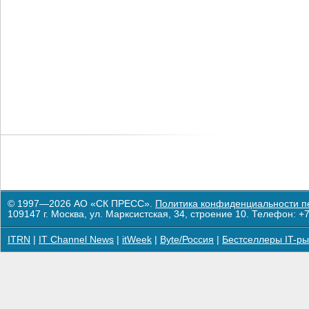
© 1997—2026 АО «СК ПРЕСС».
Политика конфиденциальности п
109147 г. Москва, ул. Марксистская, 34, строение 10. Телефон: +7
ITRN
|
IT Channel News
|
itWeek
|
Byte/Россия
|
Бестселлеры IT-ры