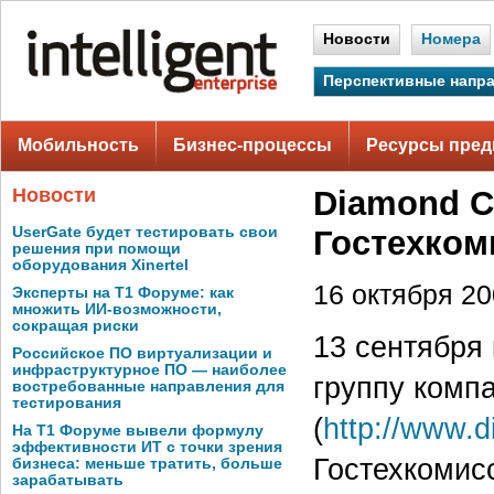
Новости
Номера
Перспективные напр
Мобильность
Бизнес-процессы
Ресурсы пред
Новости
Diamond C
UserGate будет тестировать свои
Гостехком
решения при помощи
оборудования Xinertel
16 октября 200
Эксперты на Т1 Форуме: как
множить ИИ-возможности,
сокращая риски
13 сентября
Российское ПО виртуализации и
инфраструктурное ПО — наиболее
группу комп
востребованные направления для
тестирования
(
http://www.
На Т1 Форуме вывели формулу
эффективности ИТ с точки зрения
Гостехкомис
бизнеса: меньше тратить, больше
зарабатывать