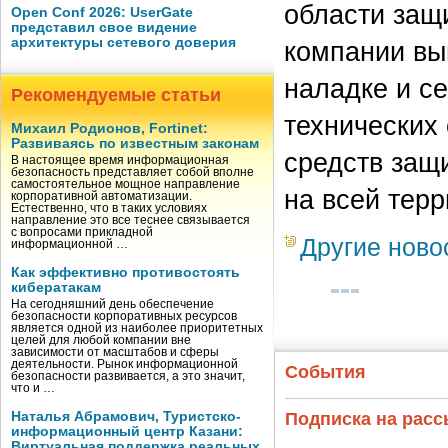
области защ
Open Conf 2026: UserGate
представил свое видение
архитектуры сетевого доверия
компании вы
наладке и с
Рекомендуемые статьи
технических
Михаил Родионов, Fortinet:
Развиваясь по известным законам
средств защ
В настоящее время информационная
безопасность представляет собой вполне
самостоятельное мощное направление
на всей терр
корпоративной автоматизации.
Естественно, что в таких условиях
направление это все теснее связывается
с вопросами прикладной
Другие ново
информационной …
Как эффективно противостоять
кибератакам
На сегодняшний день обеспечение
безопасности корпоративных ресурсов
является одной из наиболее приоритетных
целей для любой компании вне
зависимости от масштабов и сферы
деятельности. Рынок информационной
События
безопасности развивается, а это значит,
что и …
Наталья Абрамович, Туристско-
Подписка на рас
информационный центр Казани:
Виртуальная поддержка реальных