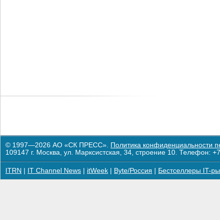
© 1997—2026 АО «СК ПРЕСС».
Политика конфиденциальности п
109147 г. Москва, ул. Марксистская, 34, строение 10. Телефон: +7
ITRN
|
IT Channel News
|
itWeek
|
Byte/Россия
|
Бестселлеры IT-ры