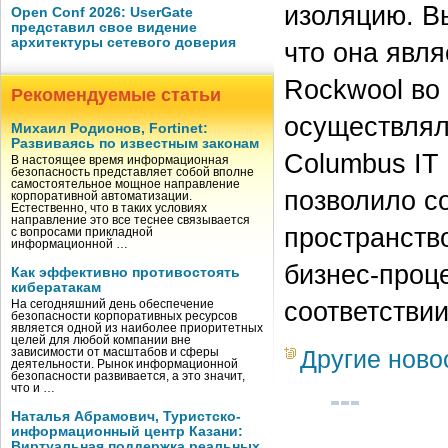
изоляцию. В
Open Conf 2026: UserGate
представил свое видение
архитектуры сетевого доверия
что она явл
Rockwool во
Рекомендуемые статьи
осуществлял
Михаил Родионов, Fortinet:
Развиваясь по известным законам
Columbus IT
В настоящее время информационная
безопасность представляет собой вполне
самостоятельное мощное направление
позволило с
корпоративной автоматизации.
Естественно, что в таких условиях
направление это все теснее связывается
пространство
с вопросами прикладной
информационной …
бизнес-проц
Как эффективно противостоять
кибератакам
соответстви
На сегодняшний день обеспечение
безопасности корпоративных ресурсов
является одной из наиболее приоритетных
целей для любой компании вне
Другие ново
зависимости от масштабов и сферы
деятельности. Рынок информационной
безопасности развивается, а это значит,
что и …
Наталья Абрамович, Туристско-
информационный центр Казани:
Виртуальная поддержка реальных