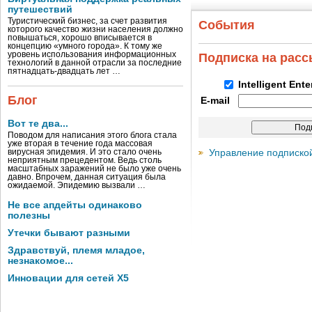
путешествий
Туристический бизнес, за счет развития
События
которого качество жизни населения должно
повышаться, хорошо вписывается в
концепцию «умного города». К тому же
уровень использования информационных
Подписка на рас
технологий в данной отрасли за последние
пятнадцать-двадцать лет …
Intelligent Ent
Блог
E-mail
Вот те два...
Поводом для написания этого блога стала
уже вторая в течение года массовая
Управление подписко
вирусная эпидемия. И это стало очень
неприятным прецедентом. Ведь столь
масштабных заражений не было уже очень
давно. Впрочем, данная ситуация была
ожидаемой. Эпидемию вызвали …
Не все апдейты одинаково
полезны
Утечки бывают разными
Здравствуй, племя младое,
незнакомое...
Инновации для сетей X5