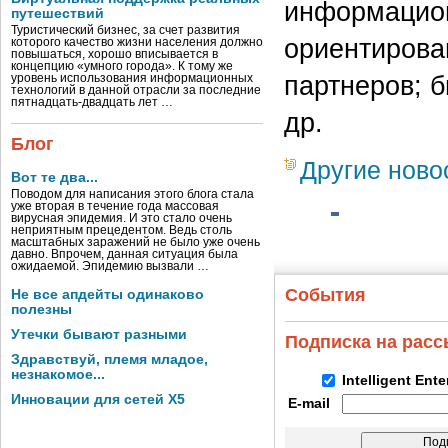
информацион
путешествий
Туристический бизнес, за счет развития
ориентирова
которого качество жизни населения должно
повышаться, хорошо вписывается в
концепцию «умного города». К тому же
партнеров; б
уровень использования информационных
технологий в данной отрасли за последние
пятнадцать-двадцать лет …
др.
Блог
Другие ново
Вот те два...
Поводом для написания этого блога стала
уже вторая в течение года массовая
вирусная эпидемия. И это стало очень
неприятным прецедентом. Ведь столь
масштабных заражений не было уже очень
давно. Впрочем, данная ситуация была
ожидаемой. Эпидемию вызвали …
События
Не все апдейты одинаково
полезны
Утечки бывают разными
Подписка на рас
Здравствуй, племя младое,
незнакомое...
Intelligent Ent
Инновации для сетей X5
E-mail