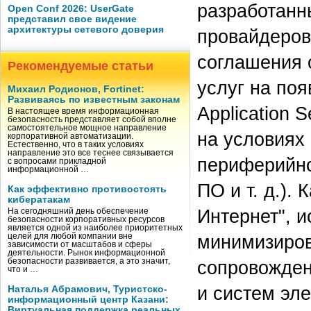
разработанн
Open Conf 2026: UserGate
представил свое видение
архитектуры сетевого доверия
провайдеров
соглашения 
Рекомендуемые статьи
услуг на по
Михаил Родионов, Fortinet:
Развиваясь по известным законам
Application 
В настоящее время информационная
безопасность представляет собой вполне
самостоятельное мощное направление
на условиях 
корпоративной автоматизации.
Естественно, что в таких условиях
направление это все теснее связывается
периферийно
с вопросами прикладной
информационной …
ПО и т. д.).
Как эффективно противостоять
кибератакам
Интернет", 
На сегодняшний день обеспечение
безопасности корпоративных ресурсов
является одной из наиболее приоритетных
минимизиров
целей для любой компании вне
зависимости от масштабов и сферы
деятельности. Рынок информационной
безопасности развивается, а это значит,
сопровожден
что и …
и систем эле
Наталья Абрамович, Туристско-
информационный центр Казани:
Виртуальная поддержка реальных