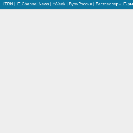
ITRN
|
IT Channel News
|
itWeek
|
Byte/Россия
|
Бестселлеры IT-ры