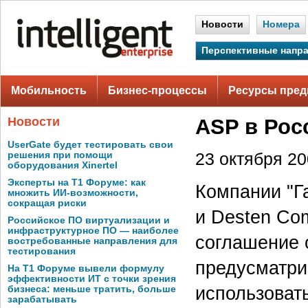
Новости
Номера
Перспективные напр
Мобильность
Бизнес-процессы
Ресурсы пред
Новости
ASP в Рос
UserGate будет тестировать свои
решения при помощи
23 октября 200
оборудования Xinertel
Эксперты на Т1 Форуме: как
Компании "Га
множить ИИ-возможности,
сокращая риски
и Desten Com
Российское ПО виртуализации и
инфраструктурное ПО — наиболее
соглашение 
востребованные направления для
тестирования
предусматрив
На Т1 Форуме вывели формулу
эффективности ИТ с точки зрения
использоват
бизнеса: меньше тратить, больше
зарабатывать