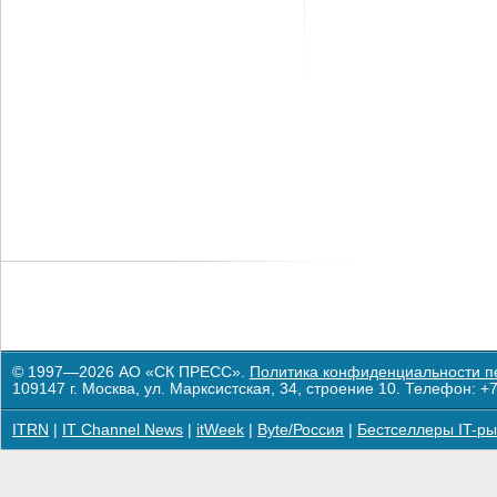
© 1997—2026 АО «СК ПРЕСС».
Политика конфиденциальности п
109147 г. Москва, ул. Марксистская, 34, строение 10. Телефон: +7
ITRN
|
IT Channel News
|
itWeek
|
Byte/Россия
|
Бестселлеры IT-ры