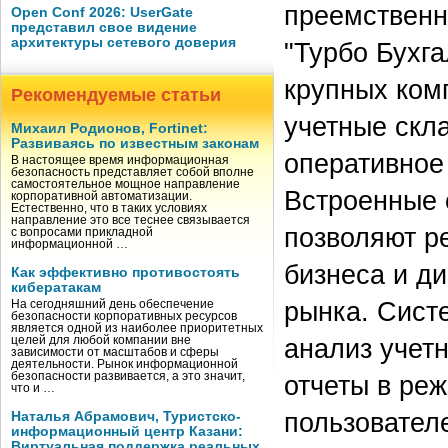
преемственн
Open Conf 2026: UserGate
представил свое видение
архитектуры сетевого доверия
"Турбо Бухга
крупных ком
Рекомендуемые статьи
учетные скла
Михаил Родионов, Fortinet:
Развиваясь по известным законам
оперативное
В настоящее время информационная
безопасность представляет собой вполне
самостоятельное мощное направление
Встроенные 
корпоративной автоматизации.
Естественно, что в таких условиях
направление это все теснее связывается
позволяют р
с вопросами прикладной
информационной …
бизнеса и ди
Как эффективно противостоять
кибератакам
рынка. Сист
На сегодняшний день обеспечение
безопасности корпоративных ресурсов
является одной из наиболее приоритетных
анализ учетн
целей для любой компании вне
зависимости от масштабов и сферы
деятельности. Рынок информационной
безопасности развивается, а это значит,
отчеты в ре
что и …
пользовател
Наталья Абрамович, Туристско-
информационный центр Казани:
Виртуальная поддержка реальных