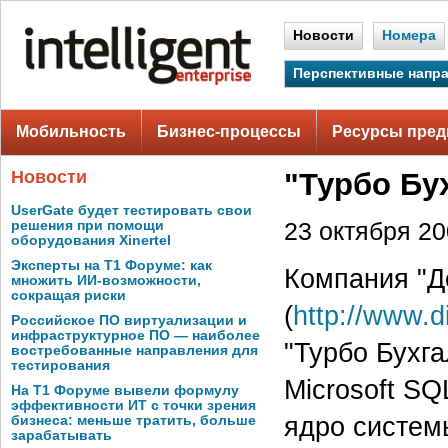
Новости
Номера
Перспективные напр
Мобильность
Бизнес-процессы
Ресурсы пред
Новости
"Турбо Бух
UserGate будет тестировать свои
решения при помощи
23 октября 200
оборудования Xinertel
Эксперты на Т1 Форуме: как
Компания "Д
множить ИИ-возможности,
сокращая риски
(
http://www.d
Российское ПО виртуализации и
инфраструктурное ПО — наиболее
"Турбо Бухга
востребованные направления для
тестирования
Microsoft SQL
На Т1 Форуме вывели формулу
эффективности ИТ с точки зрения
ядро систем
бизнеса: меньше тратить, больше
зарабатывать