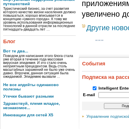
приложениям
путешествий
Туристический бизнес, за счет развития
увеличено до
которого качество жизни населения должно
повышаться, хорошо вписывается в
концепцию «умного города». К тому же
уровень использования информационных
Другие ново
технологий в данной отрасли за последние
пятнадцать-двадцать лет …
Блог
Вот те два...
Поводом для написания этого блога стала
уже вторая в течение года массовая
События
вирусная эпидемия. И это стало очень
неприятным прецедентом. Ведь столь
масштабных заражений не было уже очень
давно. Впрочем, данная ситуация была
Подписка на рас
ожидаемой. Эпидемию вызвали …
Не все апдейты одинаково
Intelligent Ent
полезны
E-mail
Утечки бывают разными
Здравствуй, племя младое,
незнакомое...
Инновации для сетей X5
Управление подписко